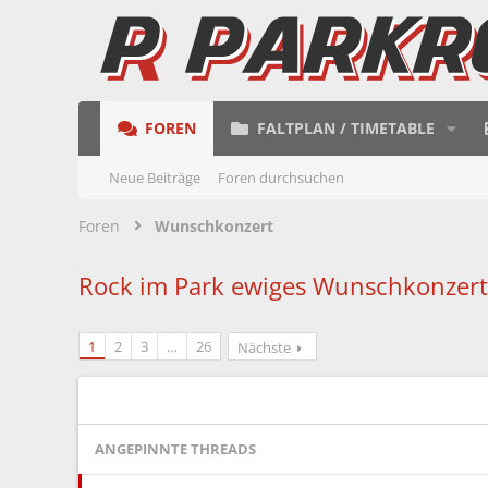
FOREN
FALTPLAN / TIMETABLE
Neue Beiträge
Foren durchsuchen
Foren
Wunschkonzert
Rock im Park ewiges Wunschkonzert
1
2
3
…
26
Nächste
ANGEPINNTE THREADS