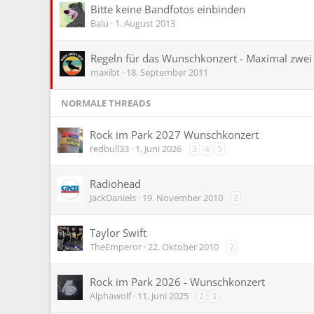
Bitte keine Bandfotos einbinden
Balu
1. August 2013
Regeln für das Wunschkonzert - Maximal zwei
maxibt
18. September 2011
NORMALE THREADS
Rock im Park 2027 Wunschkonzert
redbull33
1. Juni 2026
3
4
5
Radiohead
JackDaniels
19. November 2010
2
Taylor Swift
TheEmperor
22. Oktober 2010
2
Rock im Park 2026 - Wunschkonzert
Alphawolf
11. Juni 2025
2
3