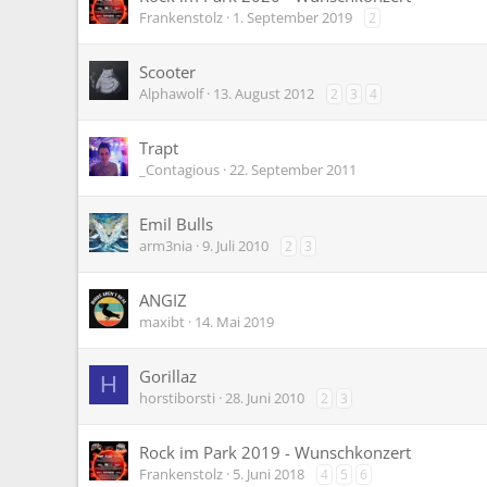
Frankenstolz
1. September 2019
2
Scooter
Alphawolf
13. August 2012
2
3
4
Trapt
_Contagious
22. September 2011
Emil Bulls
arm3nia
9. Juli 2010
2
3
ANGIZ
maxibt
14. Mai 2019
Gorillaz
H
horstiborsti
28. Juni 2010
2
3
Rock im Park 2019 - Wunschkonzert
Frankenstolz
5. Juni 2018
4
5
6