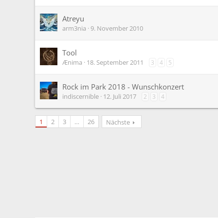
Atreyu
arm3nia
9. November 2010
Tool
Ænima
18. September 2011
3
4
5
Rock im Park 2018 - Wunschkonzert
indiscernible
12. Juli 2017
2
3
4
1
2
3
…
26
Nächste