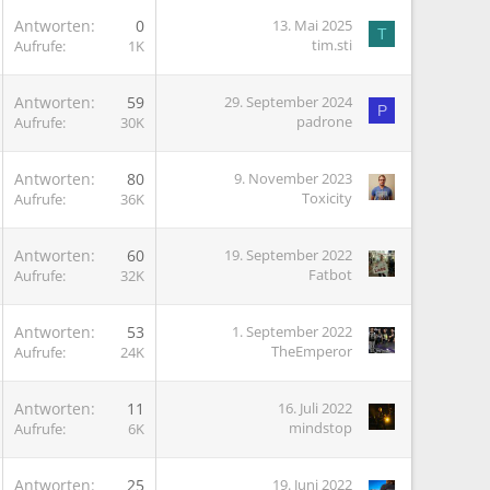
Antworten
0
13. Mai 2025
T
tim.sti
Aufrufe
1K
Antworten
59
29. September 2024
P
padrone
Aufrufe
30K
Antworten
80
9. November 2023
Toxicity
Aufrufe
36K
Antworten
60
19. September 2022
Fatbot
Aufrufe
32K
Antworten
53
1. September 2022
TheEmperor
Aufrufe
24K
Antworten
11
16. Juli 2022
mindstop
Aufrufe
6K
G
Antworten
25
19. Juni 2022