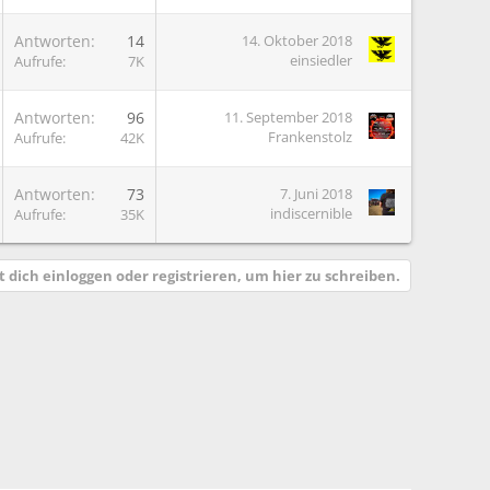
Antworten
14
14. Oktober 2018
einsiedler
Aufrufe
7K
Antworten
96
11. September 2018
Frankenstolz
Aufrufe
42K
G
Antworten
73
7. Juni 2018
indiscernible
Aufrufe
35K
 dich einloggen oder registrieren, um hier zu schreiben.