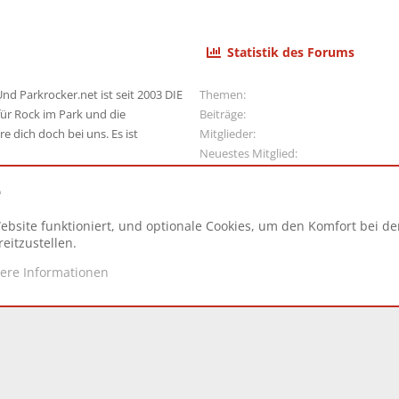
Statistik des Forums
nd Parkrocker.net ist seit 2003 DIE
Themen
ür Rock im Park und die
Beiträge
e dich doch bei uns. Es ist
Mitglieder
Neuestes Mitglied
e
ebsite funktioniert, und optionale Cookies, um den Komfort bei d
N
eitzustellen.
tere Informationen
d.
|
Style and add-ons by ThemeHouse