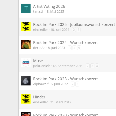
Artist Voting 2026
T
tim.sti
13. Mai 2025
Rock im Park 2025 - Jubiläumswunschkonzert
einsiedler
10. Juni 2024
2
3
Rock im Park 2024 - Wunschkonzert
der-dAn
8. Juni 2023
3
4
5
Muse
JackDaniels
18. September 2011
2
3
4
Rock im Park 2023 - Wunschkonzert
Alphawolf
6. Juni 2022
2
3
Hinder
einsiedler
21. März 2012
Rock im Park 2020 - Wunschkonzert