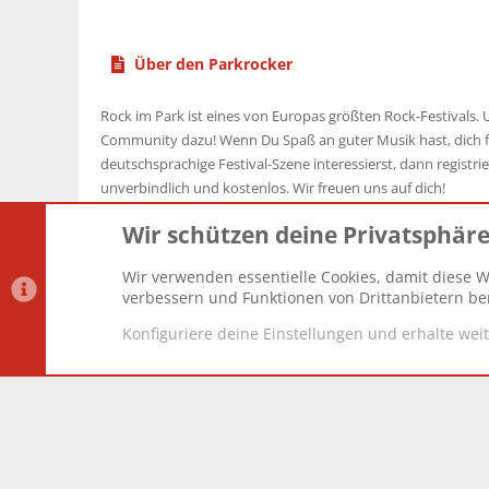
Über den Parkrocker
Rock im Park ist eines von Europas größten Rock-Festivals. U
Community dazu! Wenn Du Spaß an guter Musik hast, dich f
deutschsprachige Festival-Szene interessierst, dann registrier
unverbindlich und kostenlos. Wir freuen uns auf dich!
Wir schützen deine Privatsphär
Wir verwenden essentielle Cookies, damit diese W
Datenschutz-Einstellungen
PR Light
Deutsch [Du]
verbessern und Funktionen von Drittanbietern ber
Konfiguriere deine Einstellungen und erhalte wei
®
Community platform by XenForo
© 2010-2025 XenForo Lt