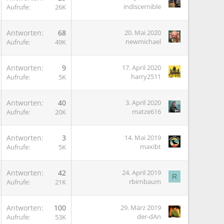
indiscernible
Aufrufe
26K
Antworten
68
20. Mai 2020
newmichael
Aufrufe
49K
Antworten
9
17. April 2020
harry2511
Aufrufe
5K
Antworten
40
3. April 2020
matze616
Aufrufe
20K
Antworten
3
14. Mai 2019
maxibt
Aufrufe
5K
Antworten
42
24. April 2019
R
rbirnbaum
Aufrufe
21K
Antworten
100
29. März 2019
der-dAn
Aufrufe
53K