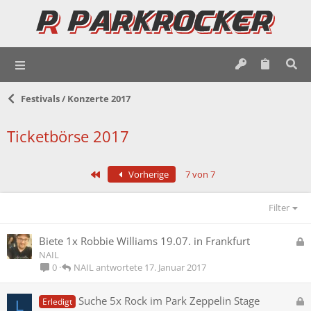
Festivals / Konzerte 2017
Ticketbörse 2017
Erste
Vorherige
7 von 7
Filter
G
Biete 1x Robbie Williams 19.07. in Frankfurt
e
NAIL
s
NAIL
17. Januar 2017
0
p
e
G
Suche 5x Rock im Park Zeppelin Stage
Erledigt
L
r