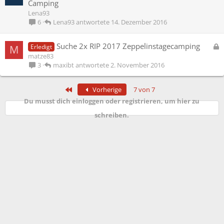
e
Camping
r
s
Lena93
t
p
Lena93
14. Dezember 2016
6
e
r
G
Suche 2x RIP 2017 Zeppelinstagecamping
Erledigt
M
r
e
matze83
t
s
maxibt
2. November 2016
3
p
e
Erste
Vorherige
7 von 7
r
Du musst dich einloggen oder registrieren, um hier zu
r
t
schreiben.