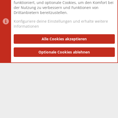
funktioniert, und optionale Cookies, um den Komfort bei
Neuestes Mitglied
Berlin
der Nutzung zu verbessern und Funktionen von
Drittanbietern bereitzustellen.
Konfiguriere deine Einstellungen und erhalte weitere
Informationen
Datenschutz-Einstellungen
PR Light
Deutsch [Du]
Nutzungsbedingungen
Alle Cookies akzeptieren
Datenschutzerklärung
Impressum
®
Community platform by XenForo
Optionale Cookies ablehnen
© 2010-2025 XenForo Ltd.
|
Style
and add-ons by ThemeHouse