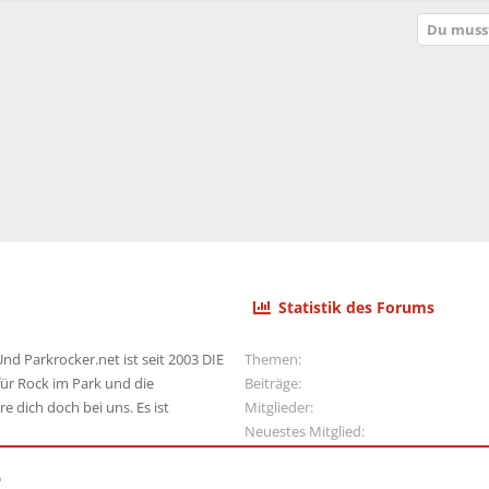
p
Du musst
e
r
r
t
Statistik des Forums
nd Parkrocker.net ist seit 2003 DIE
Themen
ür Rock im Park und die
Beiträge
e dich doch bei uns. Es ist
Mitglieder
Neuestes Mitglied
e