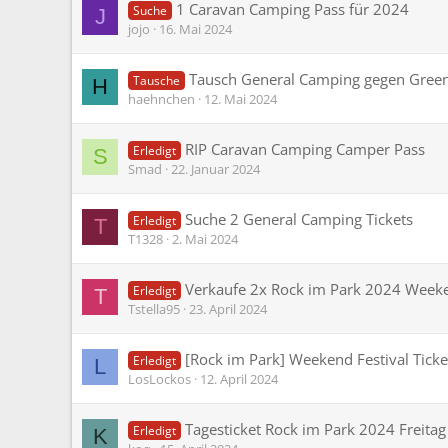
1 Caravan Camping Pass für 2024
Suche
J
jojo
16. Mai 2024
Tausch General Camping gegen Gree
Tausche
H
haehnchen
12. Mai 2024
RIP Caravan Camping Camper Pass
Erledigt
S
Smad
22. Januar 2024
Suche 2 General Camping Tickets
Erledigt
T
T1328
2. Mai 2024
Verkaufe 2x Rock im Park 2024 Weeke
Erledigt
T
Tstella95
23. April 2024
[Rock im Park] Weekend Festival Tick
Erledigt
L
LosLockos
12. April 2024
Tagesticket Rock im Park 2024 Freitag
Erledigt
K