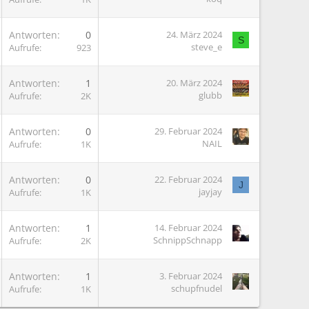
Antworten
0
24. März 2024
S
steve_e
Aufrufe
923
G
Antworten
1
20. März 2024
glubb
Aufrufe
2K
Antworten
0
29. Februar 2024
NAIL
Aufrufe
1K
Antworten
0
22. Februar 2024
J
jayjay
Aufrufe
1K
Antworten
1
14. Februar 2024
SchnippSchnapp
Aufrufe
2K
G
Antworten
1
3. Februar 2024
schupfnudel
Aufrufe
1K