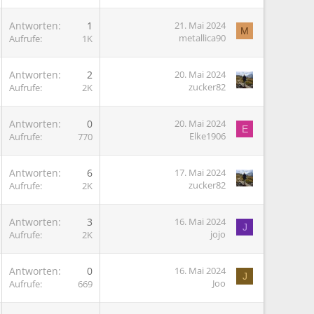
Antworten
1
21. Mai 2024
M
metallica90
Aufrufe
1K
G
Antworten
2
20. Mai 2024
zucker82
Aufrufe
2K
Antworten
0
20. Mai 2024
E
Elke1906
Aufrufe
770
Antworten
6
17. Mai 2024
zucker82
Aufrufe
2K
Antworten
3
16. Mai 2024
J
jojo
Aufrufe
2K
Antworten
0
16. Mai 2024
J
Joo
Aufrufe
669