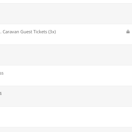
 Caravan Guest Tickets (3x)
e
s
p
e
r
r
t
ss
4