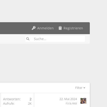
Anmelden
Registrieren
Filter
Antworten
2
22. Mai 2024
ri.ra.resi
Aufrufe
2K