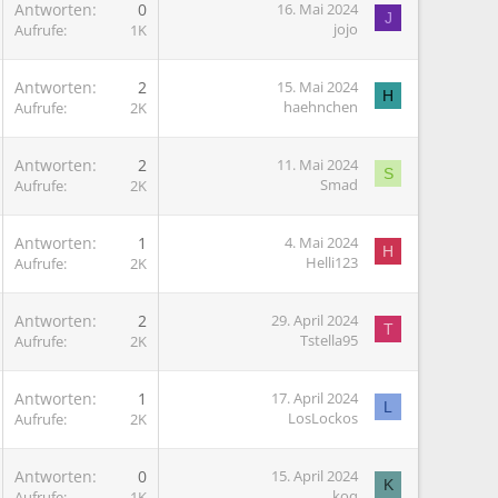
Antworten
0
16. Mai 2024
J
jojo
Aufrufe
1K
Antworten
2
15. Mai 2024
H
haehnchen
Aufrufe
2K
Antworten
2
11. Mai 2024
S
Smad
Aufrufe
2K
Antworten
1
4. Mai 2024
H
Helli123
Aufrufe
2K
Antworten
2
29. April 2024
T
Tstella95
Aufrufe
2K
G
Antworten
1
17. April 2024
L
LosLockos
Aufrufe
2K
Antworten
0
15. April 2024
K
koq
Aufrufe
1K