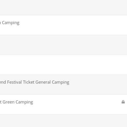
n Camping
nd Festival Ticket General Camping
et Green Camping
e
s
p
e