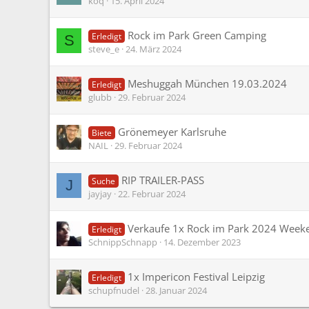
koq
15. April 2024
Rock im Park Green Camping
Erledigt
S
steve_e
24. März 2024
Meshuggah München 19.03.2024
Erledigt
glubb
29. Februar 2024
Grönemeyer Karlsruhe
Biete
NAIL
29. Februar 2024
RIP TRAILER-PASS
Suche
J
jayjay
22. Februar 2024
Verkaufe 1x Rock im Park 2024 Weeke
Erledigt
SchnippSchnapp
14. Dezember 2023
1x Impericon Festival Leipzig
Erledigt
schupfnudel
28. Januar 2024