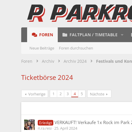
FOREN
FALTPLAN / TIMETABLE
Neue Beiträge
Foren durchsuchen
Foren
Archiv
Archiv 2024
Festivals und Kon
Ticketbörse 2024
1
2
3
4
5
Vorherige
Nächste
VERKAUFT! Verkaufe 1x Rock im Park 
Erledigt
ri.ra.resi
25. April 2024