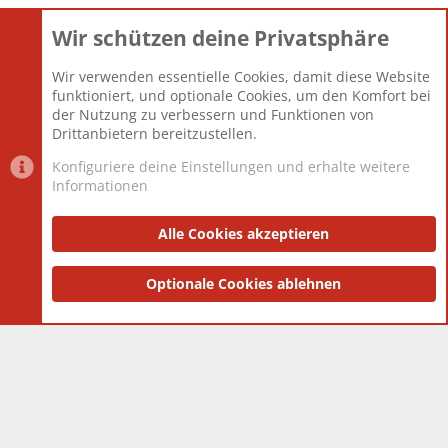
Wir schützen deine Privatsphäre
Themen
22.120
Beiträge
825.659
Wir verwenden essentielle Cookies, damit diese Website
Mitglieder
12.425
funktioniert, und optionale Cookies, um den Komfort bei
Neuestes Mitglied
Toddster85
der Nutzung zu verbessern und Funktionen von
Drittanbietern bereitzustellen.
Konfiguriere deine Einstellungen und erhalte weitere
Informationen
Datenschutz-Einstellungen
PR Light
Deutsch [Du]
Nutzungsbedingungen
Alle Cookies akzeptieren
Datenschutzerklärung
Impressum
®
Community platform by XenForo
Optionale Cookies ablehnen
© 2010-2025 XenForo Ltd.
|
Style
and add-ons by ThemeHouse