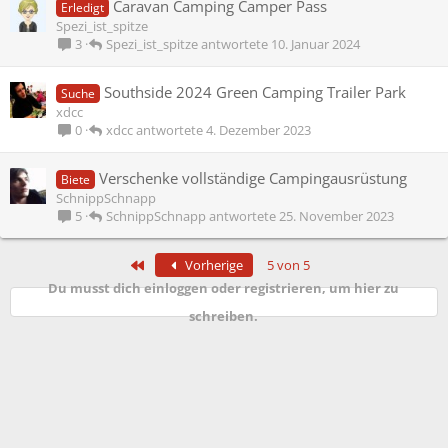
Caravan Camping Camper Pass
Erledigt
Spezi_ist_spitze
Spezi_ist_spitze
10. Januar 2024
3
Southside 2024 Green Camping Trailer Park
Suche
xdcc
xdcc
4. Dezember 2023
0
Verschenke vollständige Campingausrüstung
Biete
SchnippSchnapp
SchnippSchnapp
25. November 2023
5
Erste
Vorherige
5 von 5
Du musst dich einloggen oder registrieren, um hier zu
schreiben.