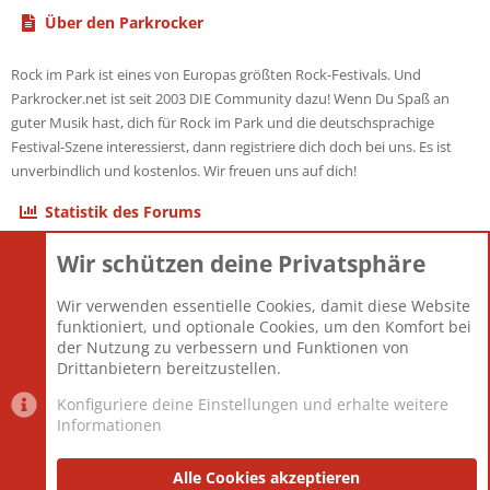
Über den Parkrocker
Rock im Park ist eines von Europas größten Rock-Festivals. Und
Parkrocker.net ist seit 2003 DIE Community dazu! Wenn Du Spaß an
guter Musik hast, dich für Rock im Park und die deutschsprachige
Festival-Szene interessierst, dann registriere dich doch bei uns. Es ist
unverbindlich und kostenlos. Wir freuen uns auf dich!
Statistik des Forums
Wir schützen deine Privatsphäre
Themen
22.121
Beiträge
825.682
Wir verwenden essentielle Cookies, damit diese Website
Mitglieder
12.427
funktioniert, und optionale Cookies, um den Komfort bei
Neuestes Mitglied
Berlin
der Nutzung zu verbessern und Funktionen von
Drittanbietern bereitzustellen.
Konfiguriere deine Einstellungen und erhalte weitere
Informationen
Datenschutz-Einstellungen
PR Light
Deutsch [Du]
Nutzungsbedingungen
Alle Cookies akzeptieren
Datenschutzerklärung
Impressum