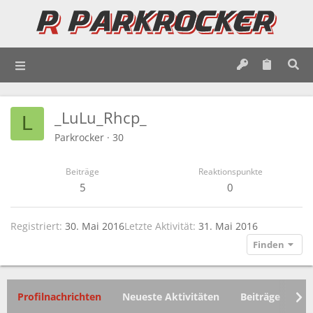
_LuLu_Rhcp_
L
Parkrocker
·
30
Beiträge
Reaktionspunkte
5
0
Registriert
30. Mai 2016
Letzte Aktivität
31. Mai 2016
Finden
Profilnachrichten
Neueste Aktivitäten
Beiträge
In