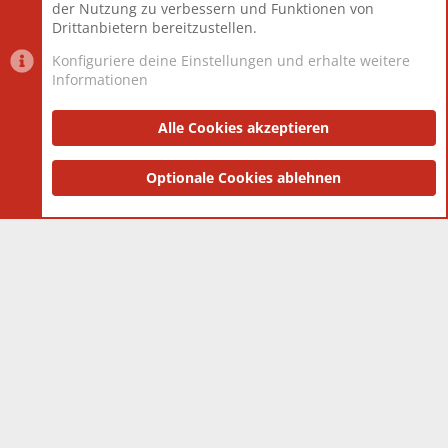
der Nutzung zu verbessern und Funktionen von
Drittanbietern bereitzustellen.
Konfiguriere deine Einstellungen und erhalte weitere
Informationen
Datenschutz-Einstellungen
PR Light
Deutsch [Du]
Nutzungsbedingungen
Alle Cookies akzeptieren
Datenschutzerklärung
Impressum
®
Community platform by XenForo
Optionale Cookies ablehnen
© 2010-2025 XenForo Ltd.
|
Style
and add-ons by ThemeHouse