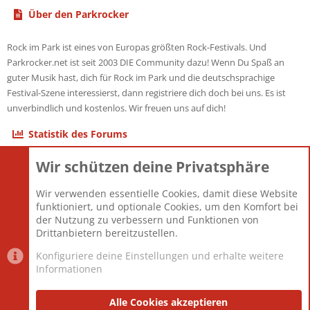
Über den Parkrocker
Rock im Park ist eines von Europas größten Rock-Festivals. Und
Parkrocker.net ist seit 2003 DIE Community dazu! Wenn Du Spaß an
guter Musik hast, dich für Rock im Park und die deutschsprachige
Festival-Szene interessierst, dann registriere dich doch bei uns. Es ist
unverbindlich und kostenlos. Wir freuen uns auf dich!
Statistik des Forums
Wir schützen deine Privatsphäre
Themen
22.121
Beiträge
825.692
Wir verwenden essentielle Cookies, damit diese Website
Mitglieder
12.427
funktioniert, und optionale Cookies, um den Komfort bei
Neuestes Mitglied
Berlin
der Nutzung zu verbessern und Funktionen von
Drittanbietern bereitzustellen.
Konfiguriere deine Einstellungen und erhalte weitere
Informationen
Datenschutz-Einstellungen
PR Light
Deutsch [Du]
Nutzungsbedingungen
Alle Cookies akzeptieren
Datenschutzerklärung
Impressum