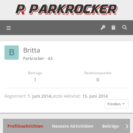
Britta
B
Parkrocker
·
43
Beiträge
Reaktionspunkte
1
0
Registriert
1. Juni 2014
Letzte Aktivität
15. Juni 2014
Finden
Profilnachrichten
Neueste Aktivitäten
Beiträge
In