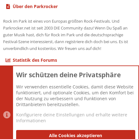
Über den Parkrocker
Rock im Park ist eines von Europas größten Rock-Festivals. Und
Parkrocker.net ist seit 2003 DIE Community dazu! Wenn Du Spaß an
guter Musik hast, dich für Rock im Park und die deutschsprachige
Festival-Szene interessierst, dann registriere dich doch bei uns. Es ist
unverbindlich und kostenlos. Wir freuen uns auf dich!
Statistik des Forums
Wir schützen deine Privatsphäre
Themen
22.120
Beiträge
825.659
Wir verwenden essentielle Cookies, damit diese Website
Mitglieder
12.425
funktioniert, und optionale Cookies, um den Komfort bei
Neuestes Mitglied
Toddster85
der Nutzung zu verbessern und Funktionen von
Drittanbietern bereitzustellen.
Konfiguriere deine Einstellungen und erhalte weitere
Informationen
Datenschutz-Einstellungen
PR Light
Deutsch [Du]
Nutzungsbedingungen
Alle Cookies akzeptieren
Datenschutzerklärung
Impressum