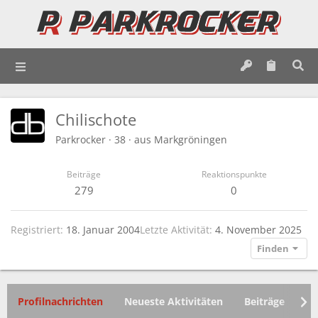
Chilischote
Parkrocker
·
38
·
aus
Markgröningen
Beiträge
Reaktionspunkte
279
0
Registriert
18. Januar 2004
Letzte Aktivität
4. November 2025
Finden
Profilnachrichten
Neueste Aktivitäten
Beiträge
In