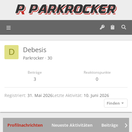
Debesis
D
Parkrocker
·
30
Beiträge
Reaktionspunkte
3
0
Registriert
31. Mai 2026
Letzte Aktivität
10. Juni 2026
Finden
Profilnachrichten
Neueste Aktivitäten
Beiträge
In