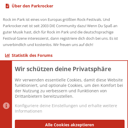
Über den Parkrocker
Rock im Park ist eines von Europas größten Rock-Festivals. Und
Parkrocker.net ist seit 2003 DIE Community dazu! Wenn Du Spaß an
guter Musik hast, dich für Rock im Park und die deutschsprachige
Festival-Szene interessierst, dann registriere dich doch bei uns. Es ist
unverbindlich und kostenlos. Wir freuen uns auf dich!
Statistik des Forums
Wir schützen deine Privatsphäre
Themen
22.121
Beiträge
825.694
Wir verwenden essentielle Cookies, damit diese Website
Mitglieder
12.427
funktioniert, und optionale Cookies, um den Komfort bei
Neuestes Mitglied
Berlin
der Nutzung zu verbessern und Funktionen von
Drittanbietern bereitzustellen.
Konfiguriere deine Einstellungen und erhalte weitere
Informationen
Datenschutz-Einstellungen
PR Light
Deutsch [Du]
Nutzungsbedingungen
Alle Cookies akzeptieren
Datenschutzerklärung
Impressum