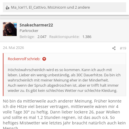
Ma_Ice11
,
El_Cattivo
,
MsUnicorn
und 2 andere
R
e
a
Snakecharmer22
k
t
Parkrocker
i
Beiträge
2.047
Reaktionspunkte
1.386
o
n
24. Mai 2026
#19
e
n
Rockenrolf schrieb:
:
Höchstwahrscheinlich wird es so kommen. Kann ich auch mit
leben. Lieber ein wenig unbeständig, als 30C Dauerhitze. Da bin ich
wahrscheinlich mit meiner Meinung eher in der Minderheit.
Auch wenn der Spruch abgedroschen ist, aber er trifft halt immer
wieder zu. Es gibt kein schlechtes Wetter nur schlechte Kleidung.
Nö bin da mittlerweile auch anderer Meinung. Früher konnte
ich die Hitze viel besser vertragen, mittlerweile wären mir 4
volle Tage 30° zu heftig. Dann lieber lockere 26, paar Wolken
und sollte es mal 1,2 Stunden regnen, ist das auch o.k. So
heftiges Mistwetter wie letztes Jahr braucht natürlich auch kein
Mensch.