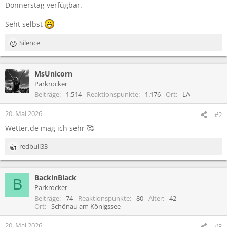
Donnerstag verfügbar.
Seht selbst
Silence
R
e
a
MsUnicorn
k
t
Parkrocker
i
Beiträge
1.514
Reaktionspunkte
1.176
Ort
LA
o
n
20. Mai 2026
#2
e
Wetter.de mag ich sehr 🥰
n
:
redbull33
R
e
a
BackinBlack
k
B
t
Parkrocker
i
Beiträge
74
Reaktionspunkte
80
Alter
42
o
Ort
Schönau am Königssee
n
e
20. Mai 2026
#3