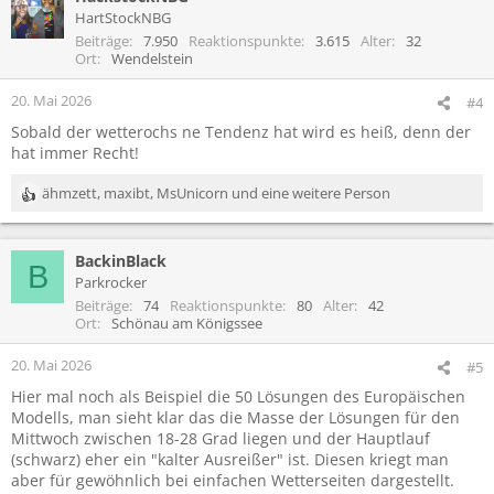
HartStockNBG
Beiträge
7.950
Reaktionspunkte
3.615
Alter
32
Ort
Wendelstein
20. Mai 2026
#4
Sobald der wetterochs ne Tendenz hat wird es heiß, denn der
hat immer Recht!
ähmzett
,
maxibt
,
MsUnicorn
und eine weitere Person
R
e
a
BackinBlack
k
B
t
Parkrocker
i
Beiträge
74
Reaktionspunkte
80
Alter
42
o
Ort
Schönau am Königssee
n
e
20. Mai 2026
#5
n
Hier mal noch als Beispiel die 50 Lösungen des Europäischen
:
Modells, man sieht klar das die Masse der Lösungen für den
Mittwoch zwischen 18-28 Grad liegen und der Hauptlauf
(schwarz) eher ein "kalter Ausreißer" ist. Diesen kriegt man
aber für gewöhnlich bei einfachen Wetterseiten dargestellt.