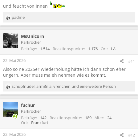
:
und feucht von innen
padme
R
e
a
MsUnicorn
k
t
Parkrocker
i
Beiträge
1.514
Reaktionspunkte
1.176
Ort
LA
o
n
22. Mai 2026
#11
e
Also so ne 2025er Wiederholung hätte ich dann schon eher
n
ungern. Aber muss ma eh nehmen wie es kommt.
:
schupfnudel
,
arm3nia
,
vrenchen
und eine weitere Person
R
e
a
fuchur
k
t
Parkrocker
i
Beiträge
142
Reaktionspunkte
189
Alter
24
o
Ort
Frankfurt
n
e
22. Mai 2026
#12