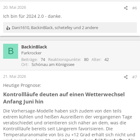
n
20. Mai 2026
#6
e
Ich bin für 2024 2.0 - danke.
n
:
Dani1610
,
BackinBlack
,
schetefey
und 2 andere
R
e
a
BackinBlack
k
B
t
Parkrocker
i
Beiträge
74
Reaktionspunkte
80
Alter
42
o
Ort
Schönau am Königssee
n
e
21. Mai 2026
#7
n
Heutige Prognose:
:
Kontrollläufe deuten auf einen Wetterwechsel
Anfang Juni hin​
Die Vorhersage-Modelle haben sich zudem von den teils
extrem kühlen und heißen Ausreißern der vergangenen Tage
verabschiedet und orientieren sich näher an dem, was die
Kontrollläufe bereits seit Längerem favorisieren. Die
Temperaturanomalie von bis zu +12 Grad erhält sich nicht und