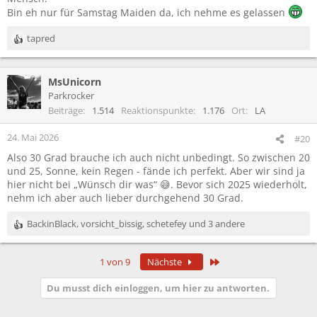
Bin eh nur für Samstag Maiden da, ich nehme es gelassen
tapred
R
e
a
MsUnicorn
k
t
Parkrocker
i
Beiträge
1.514
Reaktionspunkte
1.176
Ort
LA
o
n
24. Mai 2026
#20
e
Also 30 Grad brauche ich auch nicht unbedingt. So zwischen 20
n
und 25, Sonne, kein Regen - fände ich perfekt. Aber wir sind ja
:
hier nicht bei „Wünsch dir was“ 😅. Bevor sich 2025 wiederholt,
nehm ich aber auch lieber durchgehend 30 Grad.
BackinBlack
,
vorsicht_bissig
,
schetefey
und 3 andere
R
e
a
Letzte
1 von 9
Nächste
k
t
Du musst dich einloggen, um hier zu antworten.
i
o