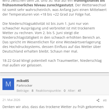
wird zwischen dem 28. und 30. Mai auf ein
frühlingshaftes bis
frühsommerliches Niveau zurechtgestutzt
. Der Wetterwechsel
ist somit sehr wahrscheinlich, was Anfang Juni einen Mittelwert
der Temperaturen von +18 bis +22 Grad zur Folge hat.
Die Niederschlagsaktivität ist bis zum 1. Juni nur von
schwacher Ausprägung und verbreitet ist mit trockenem
Wetter zu rechnen. Vom 2. bis 5. Juni steigt die
Niederschlagstätigkeit in den schwach erhöhten Bereich an.
Das spricht im Wesentlichen für eine Westwärtsverlagerung
des Hochdrucksystems, dessen Einfluss auf das Wetter über
Deutschland erhalten bleibt. Schaun mer mal.
18-22 Grad klingt potentiell nach Traumwetter, Niederschlag
mal außen vor gelassen.
mike85
M
Parkrocker
Beiträge
8
Reaktionspunkte
0
Alter
41
21. Mai 2026
#8
Denken wir also, dass das trockene Wetter zu früh gekommen