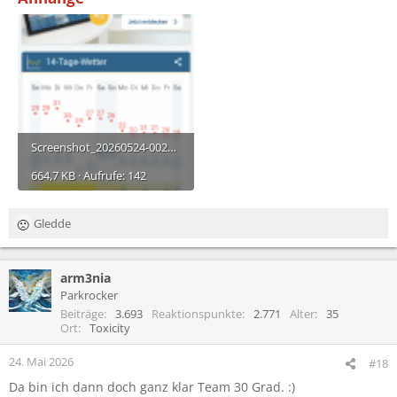
Screenshot_20260524-002730.png
664,7 KB · Aufrufe: 142
Gledde
R
e
a
arm3nia
k
t
Parkrocker
i
Beiträge
3.693
Reaktionspunkte
2.771
Alter
35
o
Ort
Toxicity
n
e
24. Mai 2026
#18
n
Da bin ich dann doch ganz klar Team 30 Grad. :)
: