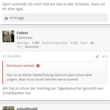
n
Dann schmeiß‘ ich mich halt ein mal in den Schlanm. Dann ist
:
eh alles egal.
schmoggy
R
e
a
Fatbot
k
t
Parkrocker
i
Beiträge
1.487
Reaktionspunkte
1.121
Alter
30
o
Ort
München
n
e
22. Mai 2026
#13
n
:
MsUnicorn schrieb:
Also so ne 2025er Wiederholung hätte ich dann schon eher
ungern. Aber muss ma eh nehmen wie es kommt.
Mir hat ja schon der Sonntag als Tagesbesucher gereicht von
Scheißwetter her.
schupfnudel