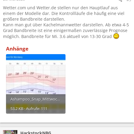
n
Wetter.com und Wetter.de stellen nur den Hauptlauf aus
:
einem der Modelle dar. Die Kontrollläufe die häufig eine viel
größere Bandbreite darstellen.
Kann man gut über Kachelmannwetter darstellen. Ab etwa 4-5
Grad Bandbreite ist eine einigermaßen zuverlässige Prognose
möglich. Bandbreite für Mi. 3.6 aktuell von 13-30 Grad
Anhänge
Ashampoo_Snap_Mittwoch, 20. Mai 2026_09h26m19s_001_.jpg
53,2 KB · Aufrufe: 111
HackstockNBG