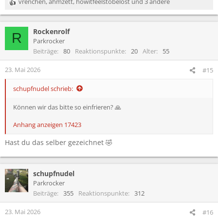
vrenchen
,
ähmzett
,
howitfeelstobelost
und 3 andere
R
e
a
Rockenrolf
k
R
t
Parkrocker
i
Beiträge
80
Reaktionspunkte
20
Alter
55
o
n
23. Mai 2026
#15
e
n
schupfnudel schrieb:
:
Können wir das bitte so einfrieren? 🙏
Anhang anzeigen 17423
Hast du das selber gezeichnet 🤣
schupfnudel
Parkrocker
Beiträge
355
Reaktionspunkte
312
23. Mai 2026
#16