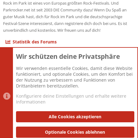
Rock im Park ist eines von Europas größten Rock-Festivals. Und
Parkrocker.net ist seit 2003 DIE Community dazu! Wenn Du Spaß an
guter Musik hast, dich für Rock im Park und die deutschsprachige
Festival-Szene interessierst, dann registriere dich doch bei uns. Es ist
unverbindlich und kostenlos. Wir freuen uns auf dich!
Statistik des Forums
Wir schützen deine Privatsphäre
Themen
22.120
Beiträge
825.661
Wir verwenden essentielle Cookies, damit diese Website
Mitglieder
12.425
funktioniert, und optionale Cookies, um den Komfort bei
Neuestes Mitglied
Toddster85
der Nutzung zu verbessern und Funktionen von
Drittanbietern bereitzustellen.
Konfiguriere deine Einstellungen und erhalte weitere
Informationen
Datenschutz-Einstellungen
PR Light
Deutsch [Du]
Nutzungsbedingungen
Alle Cookies akzeptieren
Datenschutzerklärung
Impressum
®
Community platform by XenForo
Optionale Cookies ablehnen
© 2010-2025 XenForo Ltd.
|
Style
and add-ons by ThemeHouse