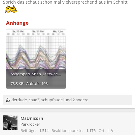
Sprich das schaut schon mal vielversprechend aus im Schnitt
Anhänge
Ashampoo_Snap_Mittwoch, 20. Mai 2026_09h30m43s_002_.jpg
73,8 KB · Aufrufe: 108
derdude
,
chaoZ
,
schupfnudel
und 2 andere
R
e
a
MsUnicorn
k
t
Parkrocker
i
Beiträge
1.514
Reaktionspunkte
1.176
Ort
LA
o