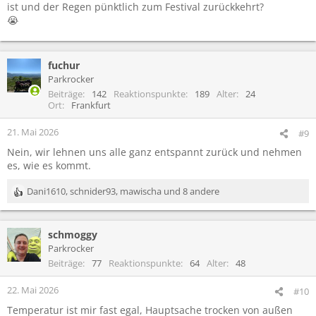
ist und der Regen pünktlich zum Festival zurückkehrt?
😭
fuchur
Parkrocker
Beiträge
142
Reaktionspunkte
189
Alter
24
Ort
Frankfurt
21. Mai 2026
#9
Nein, wir lehnen uns alle ganz entspannt zurück und nehmen
es, wie es kommt.
Dani1610
,
schnider93
,
mawischa
und 8 andere
R
e
a
schmoggy
k
t
Parkrocker
i
Beiträge
77
Reaktionspunkte
64
Alter
48
o
n
22. Mai 2026
#10
e
Temperatur ist mir fast egal, Hauptsache trocken von außen
n