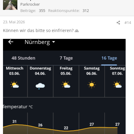
Parkrocker
Beiträge
355
Reaktionspunkte
312
23. Mai 2026
#14
Können wir das bitte so einfrieren? 🙏