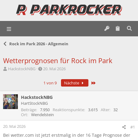
Rock im Park 2026 - Allgemein
Wetterprognosen für Rock im Park
E
E
HackstockNBG
20. Mai 2026
r
r
s
s
Letzte
1 von 9
Nächste
t
t
e
e
l
l
HackstockNBG
l
l
HartStockNBG
e
t
Beiträge
7.950
Reaktionspunkte
3.615
Alter
32
r
a
Ort
Wendelstein
m
20. Mai 2026
#1
Bei wetter.com ist jetzt erstmalig in der 16 Tage Prognose der