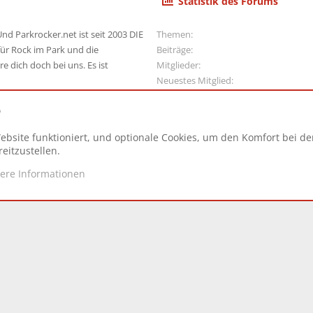
Statistik des Forums
nd Parkrocker.net ist seit 2003 DIE
Themen
ür Rock im Park und die
Beiträge
e dich doch bei uns. Es ist
Mitglieder
Neuestes Mitglied
e
ebsite funktioniert, und optionale Cookies, um den Komfort bei d
N
eitzustellen.
tere Informationen
d.
|
Style and add-ons by ThemeHouse