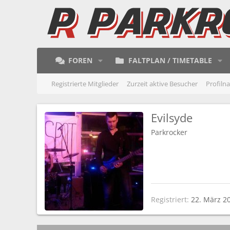
FOREN
FALTPLAN / TIMETABLE
Registrierte Mitglieder
Zurzeit aktive Besucher
Profiln
Evilsyde
Parkrocker
Registriert
22. März 2