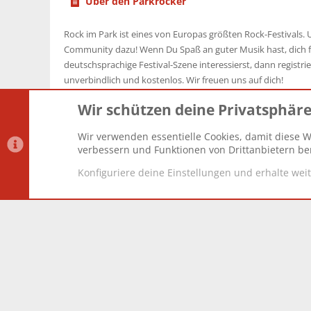
Über den Parkrocker
Rock im Park ist eines von Europas größten Rock-Festivals. U
Community dazu! Wenn Du Spaß an guter Musik hast, dich f
deutschsprachige Festival-Szene interessierst, dann registrier
unverbindlich und kostenlos. Wir freuen uns auf dich!
Wir schützen deine Privatsphär
Wir verwenden essentielle Cookies, damit diese W
Datenschutz-Einstellungen
PR Light
Deutsch [Du]
verbessern und Funktionen von Drittanbietern ber
Konfiguriere deine Einstellungen und erhalte wei
®
Community platform by XenForo
© 2010-2025 XenForo Lt