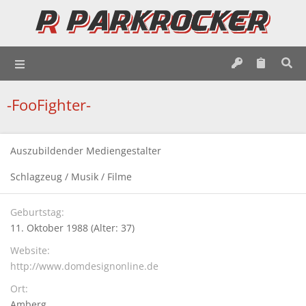
-FooFighter-
Auszubildender Mediengestalter
Schlagzeug / Musik / Filme
Geburtstag
11. Oktober 1988 (Alter: 37)
Website
http://www.domdesignonline.de
Ort
Amberg