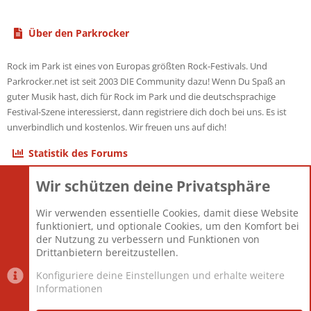
Über den Parkrocker
Rock im Park ist eines von Europas größten Rock-Festivals. Und
Parkrocker.net ist seit 2003 DIE Community dazu! Wenn Du Spaß an
guter Musik hast, dich für Rock im Park und die deutschsprachige
Festival-Szene interessierst, dann registriere dich doch bei uns. Es ist
unverbindlich und kostenlos. Wir freuen uns auf dich!
Statistik des Forums
Wir schützen deine Privatsphäre
Themen
22.121
Beiträge
825.690
Wir verwenden essentielle Cookies, damit diese Website
Mitglieder
12.427
funktioniert, und optionale Cookies, um den Komfort bei
Neuestes Mitglied
Berlin
der Nutzung zu verbessern und Funktionen von
Drittanbietern bereitzustellen.
Konfiguriere deine Einstellungen und erhalte weitere
Informationen
Datenschutz-Einstellungen
PR Light
Deutsch [Du]