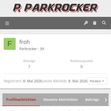
froh
F
Parkrocker
·
39
Beiträge
Reaktionspunkte
1
0
Registriert
8. Mai 2026
Letzte Aktivität
8. Mai 2026
Finden
Profilnachrichten
Neueste Aktivitäten
Beiträge
In