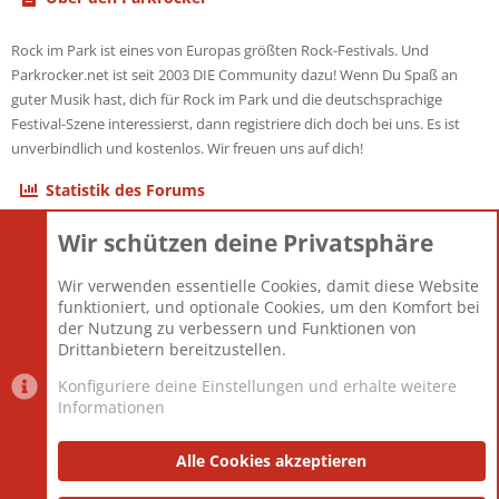
Rock im Park ist eines von Europas größten Rock-Festivals. Und
Parkrocker.net ist seit 2003 DIE Community dazu! Wenn Du Spaß an
guter Musik hast, dich für Rock im Park und die deutschsprachige
Festival-Szene interessierst, dann registriere dich doch bei uns. Es ist
unverbindlich und kostenlos. Wir freuen uns auf dich!
Statistik des Forums
Wir schützen deine Privatsphäre
Themen
22.121
Beiträge
825.689
Wir verwenden essentielle Cookies, damit diese Website
Mitglieder
12.427
funktioniert, und optionale Cookies, um den Komfort bei
Neuestes Mitglied
Berlin
der Nutzung zu verbessern und Funktionen von
Drittanbietern bereitzustellen.
Konfiguriere deine Einstellungen und erhalte weitere
Informationen
Datenschutz-Einstellungen
PR Light
Deutsch [Du]
Nutzungsbedingungen
Alle Cookies akzeptieren
Datenschutzerklärung
Impressum