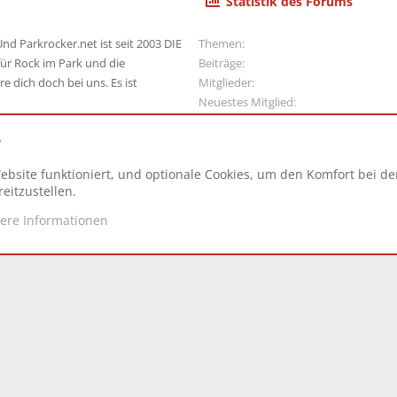
Statistik des Forums
nd Parkrocker.net ist seit 2003 DIE
Themen
ür Rock im Park und die
Beiträge
e dich doch bei uns. Es ist
Mitglieder
Neuestes Mitglied
e
ebsite funktioniert, und optionale Cookies, um den Komfort bei d
N
eitzustellen.
tere Informationen
d.
|
Style and add-ons by ThemeHouse