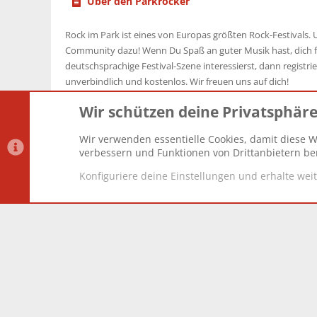
Über den Parkrocker
Rock im Park ist eines von Europas größten Rock-Festivals. U
Community dazu! Wenn Du Spaß an guter Musik hast, dich f
deutschsprachige Festival-Szene interessierst, dann registrier
unverbindlich und kostenlos. Wir freuen uns auf dich!
Wir schützen deine Privatsphär
Wir verwenden essentielle Cookies, damit diese W
Datenschutz-Einstellungen
PR Light
Deutsch [Du]
verbessern und Funktionen von Drittanbietern ber
Konfiguriere deine Einstellungen und erhalte wei
®
Community platform by XenForo
© 2010-2025 XenForo Lt