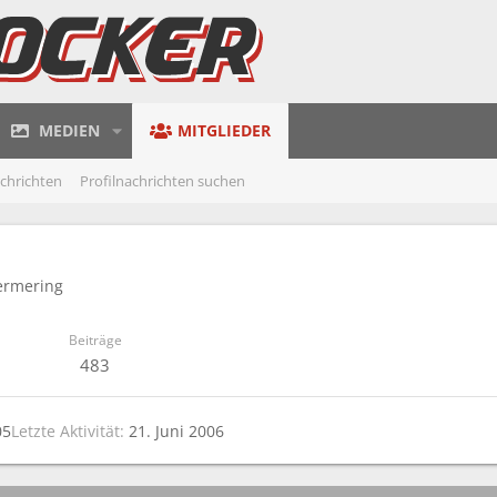
MEDIEN
MITGLIEDER
achrichten
Profilnachrichten suchen
ermering
Beiträge
483
05
Letzte Aktivität
21. Juni 2006