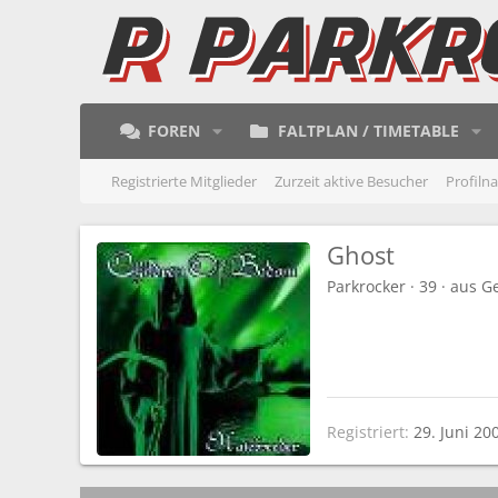
FOREN
FALTPLAN / TIMETABLE
Registrierte Mitglieder
Zurzeit aktive Besucher
Profiln
Ghost
Parkrocker
·
39
·
aus
G
Registriert
29. Juni 20