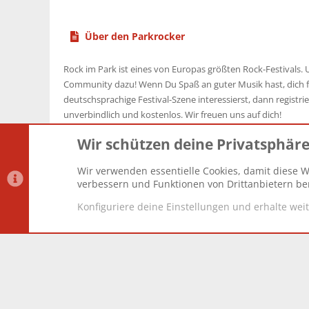
Über den Parkrocker
Rock im Park ist eines von Europas größten Rock-Festivals. U
Community dazu! Wenn Du Spaß an guter Musik hast, dich f
deutschsprachige Festival-Szene interessierst, dann registrier
unverbindlich und kostenlos. Wir freuen uns auf dich!
Wir schützen deine Privatsphär
Wir verwenden essentielle Cookies, damit diese W
Datenschutz-Einstellungen
PR Light
Deutsch [Du]
verbessern und Funktionen von Drittanbietern ber
Konfiguriere deine Einstellungen und erhalte wei
®
Community platform by XenForo
© 2010-2025 XenForo Lt