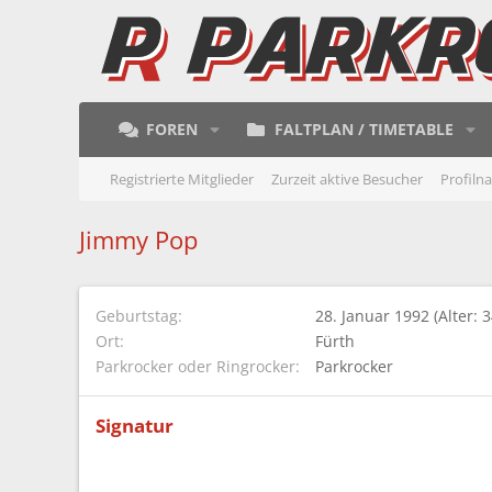
FOREN
FALTPLAN / TIMETABLE
Registrierte Mitglieder
Zurzeit aktive Besucher
Profiln
Jimmy Pop
Geburtstag
28. Januar 1992 (Alter: 3
Ort
Fürth
Parkrocker oder Ringrocker
Parkrocker
Signatur