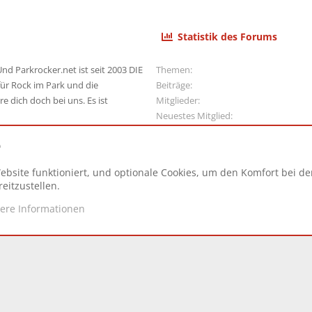
Statistik des Forums
nd Parkrocker.net ist seit 2003 DIE
Themen
ür Rock im Park und die
Beiträge
e dich doch bei uns. Es ist
Mitglieder
Neuestes Mitglied
e
ebsite funktioniert, und optionale Cookies, um den Komfort bei d
N
eitzustellen.
tere Informationen
d.
|
Style and add-ons by ThemeHouse