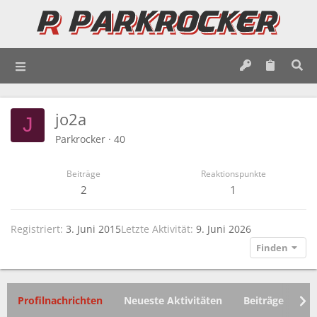
jo2a
J
Parkrocker
·
40
Beiträge
Reaktionspunkte
2
1
Registriert
3. Juni 2015
Letzte Aktivität
9. Juni 2026
Finden
Profilnachrichten
Neueste Aktivitäten
Beiträge
In