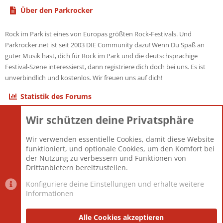
Über den Parkrocker
Rock im Park ist eines von Europas größten Rock-Festivals. Und
Parkrocker.net ist seit 2003 DIE Community dazu! Wenn Du Spaß an
guter Musik hast, dich für Rock im Park und die deutschsprachige
Festival-Szene interessierst, dann registriere dich doch bei uns. Es ist
unverbindlich und kostenlos. Wir freuen uns auf dich!
Statistik des Forums
Wir schützen deine Privatsphäre
Themen
22.121
Beiträge
825.676
Wir verwenden essentielle Cookies, damit diese Website
Mitglieder
12.426
funktioniert, und optionale Cookies, um den Komfort bei
Neuestes Mitglied
nabulamisika
der Nutzung zu verbessern und Funktionen von
Drittanbietern bereitzustellen.
Konfiguriere deine Einstellungen und erhalte weitere
Informationen
Datenschutz-Einstellungen
PR Light
Deutsch [Du]
Nutzungsbedingungen
Alle Cookies akzeptieren
Datenschutzerklärung
Impressum