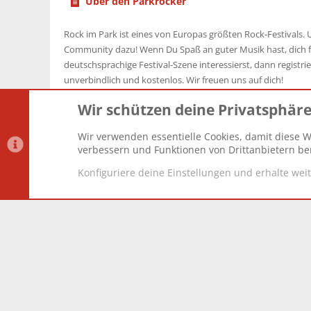
Über den Parkrocker
Rock im Park ist eines von Europas größten Rock-Festivals. U
Community dazu! Wenn Du Spaß an guter Musik hast, dich f
deutschsprachige Festival-Szene interessierst, dann registrier
unverbindlich und kostenlos. Wir freuen uns auf dich!
Wir schützen deine Privatsphär
Wir verwenden essentielle Cookies, damit diese W
Datenschutz-Einstellungen
PR Light
Deutsch [Du]
verbessern und Funktionen von Drittanbietern ber
Konfiguriere deine Einstellungen und erhalte wei
®
Community platform by XenForo
© 2010-2025 XenForo Lt