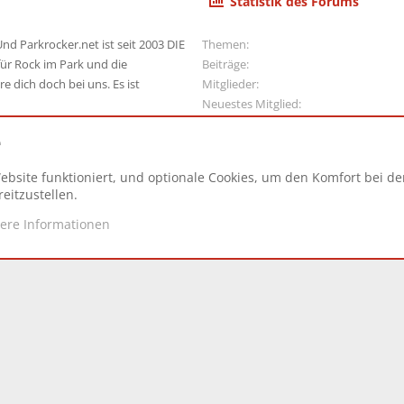
Statistik des Forums
nd Parkrocker.net ist seit 2003 DIE
Themen
ür Rock im Park und die
Beiträge
e dich doch bei uns. Es ist
Mitglieder
Neuestes Mitglied
e
ebsite funktioniert, und optionale Cookies, um den Komfort bei d
N
eitzustellen.
tere Informationen
d.
|
Style and add-ons by ThemeHouse