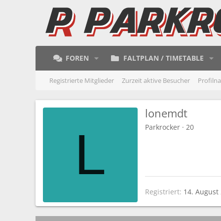
FOREN
FALTPLAN / TIMETABLE
Registrierte Mitglieder
Zurzeit aktive Besucher
Profiln
lonemdt
Parkrocker
·
20
L
Registriert
14. August