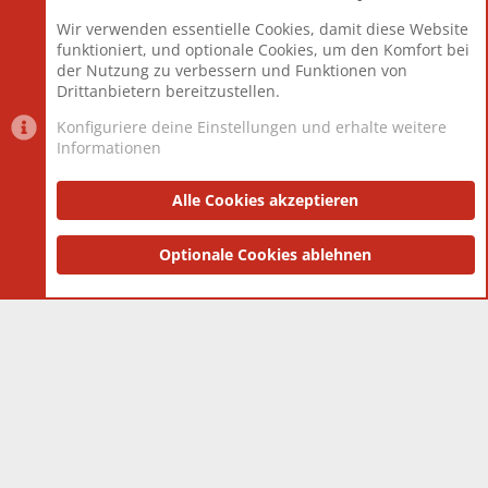
Beiträge
825.675
Wir verwenden essentielle Cookies, damit diese Website
Mitglieder
12.425
funktioniert, und optionale Cookies, um den Komfort bei
Neuestes Mitglied
Toddster85
der Nutzung zu verbessern und Funktionen von
Drittanbietern bereitzustellen.
Konfiguriere deine Einstellungen und erhalte weitere
Informationen
Datenschutz-Einstellungen
PR Light
Deutsch [Du]
Nutzungsbedingungen
Alle Cookies akzeptieren
Datenschutzerklärung
Impressum
®
Community platform by XenForo
Optionale Cookies ablehnen
© 2010-2025 XenForo Ltd.
|
Style
and add-ons by ThemeHouse