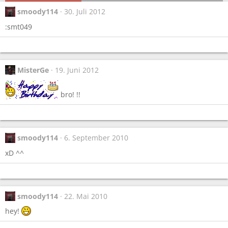
smoody114
30. Juli 2012
:smt049
MisterGe
19. Juni 2012
bro! !!
smoody114
6. September 2010
xD ^^
smoody114
22. Mai 2010
hey!