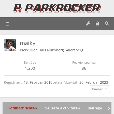
maiky
Bierkurier
·
aus
Nürnberg, Allersberg
Beiträge
Reaktionspunkte
1.200
86
Registriert
13. Februar 2010
Letzte Aktivität
20. Februar 2023
Finden
Profilnachrichten
Neueste Aktivitäten
Beiträge
In