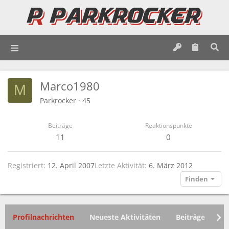
Marco1980
M
Parkrocker
·
45
Beiträge
Reaktionspunkte
11
0
Registriert
12. April 2007
Letzte Aktivität
6. März 2012
Finden
Profilnachrichten
Neueste Aktivitäten
Beiträge
In