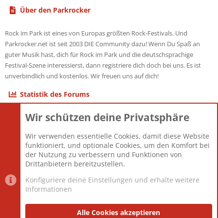
Über den Parkrocker
Rock im Park ist eines von Europas größten Rock-Festivals. Und
Parkrocker.net ist seit 2003 DIE Community dazu! Wenn Du Spaß an
guter Musik hast, dich für Rock im Park und die deutschsprachige
Festival-Szene interessierst, dann registriere dich doch bei uns. Es ist
unverbindlich und kostenlos. Wir freuen uns auf dich!
Statistik des Forums
Wir schützen deine Privatsphäre
Themen
22.121
Beiträge
825.691
Wir verwenden essentielle Cookies, damit diese Website
Mitglieder
12.427
funktioniert, und optionale Cookies, um den Komfort bei
Neuestes Mitglied
Berlin
der Nutzung zu verbessern und Funktionen von
Drittanbietern bereitzustellen.
Konfiguriere deine Einstellungen und erhalte weitere
Informationen
Datenschutz-Einstellungen
PR Light
Deutsch [Du]
Nutzungsbedingungen
Alle Cookies akzeptieren
Datenschutzerklärung
Impressum