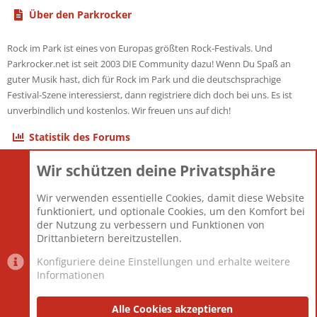
Über den Parkrocker
Rock im Park ist eines von Europas größten Rock-Festivals. Und
Parkrocker.net ist seit 2003 DIE Community dazu! Wenn Du Spaß an
guter Musik hast, dich für Rock im Park und die deutschsprachige
Festival-Szene interessierst, dann registriere dich doch bei uns. Es ist
unverbindlich und kostenlos. Wir freuen uns auf dich!
Statistik des Forums
Wir schützen deine Privatsphäre
Themen
22.121
Beiträge
825.692
Wir verwenden essentielle Cookies, damit diese Website
Mitglieder
12.427
funktioniert, und optionale Cookies, um den Komfort bei
Neuestes Mitglied
Berlin
der Nutzung zu verbessern und Funktionen von
Drittanbietern bereitzustellen.
Konfiguriere deine Einstellungen und erhalte weitere
Informationen
Datenschutz-Einstellungen
PR Light
Deutsch [Du]
Nutzungsbedingungen
Alle Cookies akzeptieren
Datenschutzerklärung
Impressum