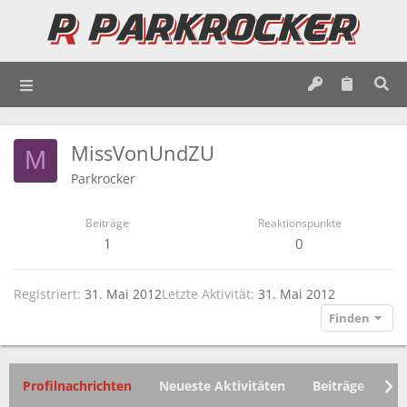
MissVonUndZU
M
Parkrocker
Beiträge
Reaktionspunkte
1
0
Registriert
31. Mai 2012
Letzte Aktivität
31. Mai 2012
Finden
Profilnachrichten
Neueste Aktivitäten
Beiträge
In