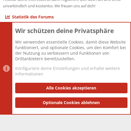
unverbindlich und kostenlos. Wir freuen uns auf dich!
Statistik des Forums
Wir schützen deine Privatsphäre
Themen
22.120
Beiträge
825.667
Wir verwenden essentielle Cookies, damit diese Website
Mitglieder
12.425
funktioniert, und optionale Cookies, um den Komfort bei
Neuestes Mitglied
Toddster85
der Nutzung zu verbessern und Funktionen von
Drittanbietern bereitzustellen.
Konfiguriere deine Einstellungen und erhalte weitere
Informationen
Datenschutz-Einstellungen
PR Light
Deutsch [Du]
Nutzungsbedingungen
Alle Cookies akzeptieren
Datenschutzerklärung
Impressum
®
Community platform by XenForo
Optionale Cookies ablehnen
© 2010-2025 XenForo Ltd.
|
Style
and add-ons by ThemeHouse