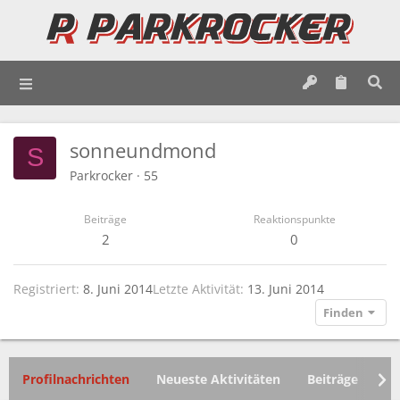
sonneundmond
S
Parkrocker
·
55
Beiträge
Reaktionspunkte
2
0
Registriert
8. Juni 2014
Letzte Aktivität
13. Juni 2014
Finden
Profilnachrichten
Neueste Aktivitäten
Beiträge
In