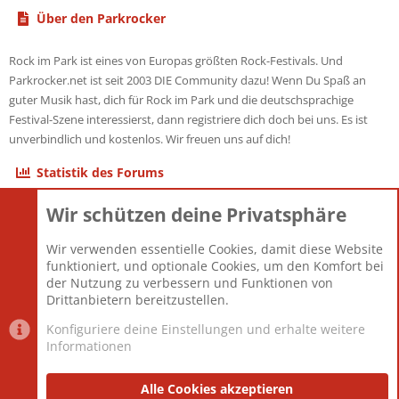
Über den Parkrocker
Rock im Park ist eines von Europas größten Rock-Festivals. Und
Parkrocker.net ist seit 2003 DIE Community dazu! Wenn Du Spaß an
guter Musik hast, dich für Rock im Park und die deutschsprachige
Festival-Szene interessierst, dann registriere dich doch bei uns. Es ist
unverbindlich und kostenlos. Wir freuen uns auf dich!
Statistik des Forums
Wir schützen deine Privatsphäre
Themen
22.121
Beiträge
825.692
Wir verwenden essentielle Cookies, damit diese Website
Mitglieder
12.427
funktioniert, und optionale Cookies, um den Komfort bei
Neuestes Mitglied
Berlin
der Nutzung zu verbessern und Funktionen von
Drittanbietern bereitzustellen.
Konfiguriere deine Einstellungen und erhalte weitere
Informationen
Datenschutz-Einstellungen
PR Light
Deutsch [Du]
Nutzungsbedingungen
Alle Cookies akzeptieren
Datenschutzerklärung
Impressum