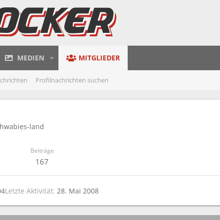
MEDIEN
MITGLIEDER
achrichten
Profilnachrichten suchen
hwabies-land
Beiträge
167
04
Letzte Aktivität
28. Mai 2008