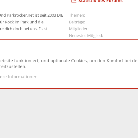
Statistik des Forums
nd Parkrocker.net ist seit 2003 DIE
Themen
ür Rock im Park und die
Beiträge
e dich doch bei uns. Es ist
Mitglieder
Neuestes Mitglied
e
ebsite funktioniert, und optionale Cookies, um den Komfort bei d
N
eitzustellen.
tere Informationen
d.
|
Style and add-ons by ThemeHouse