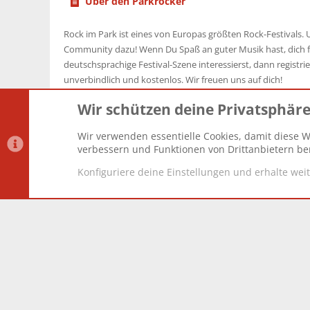
Über den Parkrocker
Rock im Park ist eines von Europas größten Rock-Festivals. U
Community dazu! Wenn Du Spaß an guter Musik hast, dich f
deutschsprachige Festival-Szene interessierst, dann registrier
unverbindlich und kostenlos. Wir freuen uns auf dich!
Wir schützen deine Privatsphär
Wir verwenden essentielle Cookies, damit diese W
Datenschutz-Einstellungen
PR Light
Deutsch [Du]
verbessern und Funktionen von Drittanbietern ber
Konfiguriere deine Einstellungen und erhalte wei
®
Community platform by XenForo
© 2010-2025 XenForo Lt