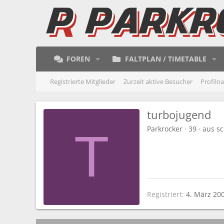
FOREN
FALTPLAN / TIMETABLE
Registrierte Mitglieder
Zurzeit aktive Besucher
Profiln
turbojugend
Parkrocker
·
39
·
aus
sc
T
Registriert
4. März 20