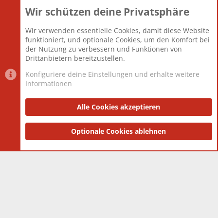
Wir schützen deine Privatsphäre
Themen
22.121
Beiträge
825.692
Wir verwenden essentielle Cookies, damit diese Website
Mitglieder
12.427
funktioniert, und optionale Cookies, um den Komfort bei
Neuestes Mitglied
Berlin
der Nutzung zu verbessern und Funktionen von
Drittanbietern bereitzustellen.
Konfiguriere deine Einstellungen und erhalte weitere
Informationen
Datenschutz-Einstellungen
PR Light
Deutsch [Du]
Nutzungsbedingungen
Alle Cookies akzeptieren
Datenschutzerklärung
Impressum
®
Community platform by XenForo
Optionale Cookies ablehnen
© 2010-2025 XenForo Ltd.
|
Style
and add-ons by ThemeHouse