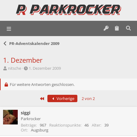
PR-Adventskalender 2009
1. Dezember
E
E
nitsche
1. Dezember 2009
r
r
s
s
t
Für weitere Antworten geschlossen.
t
e
e
l
l
Erste
Vorherige
2 von 2
l
l
e
t
r
a
siggi
m
Parkrocker
Beiträge
967
Reaktionspunkte
46
Alter
39
Ort
Augsburg