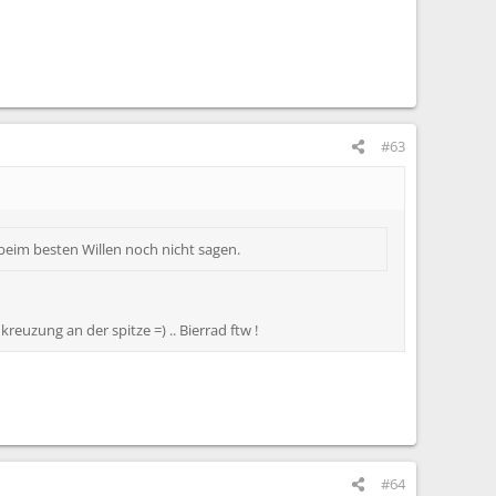
#63
 beim besten Willen noch nicht sagen.
euzung an der spitze =) .. Bierrad ftw !
#64