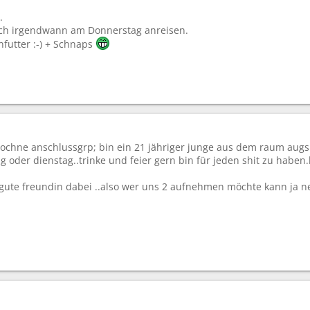
.
ich irgendwann am Donnerstag anreisen.
futter :-) + Schnaps
nochne anschlussgrp; bin ein 21 jähriger junge aus dem raum aug
 oder dienstag..trinke und feier gern bin für jeden shit zu habe
gute freundin dabei ..also wer uns 2 aufnehmen möchte kann ja n