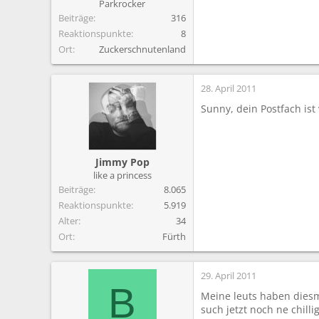
Parkrocker
Beiträge
316
Reaktionspunkte
8
Ort
Zuckerschnutenland
28. April 2011
Sunny, dein Postfach ist v
Jimmy Pop
like a princess
Beiträge
8.065
Reaktionspunkte
5.919
Alter
34
Ort
Fürth
29. April 2011
B
Meine leuts haben diesm
such jetzt noch ne chilli