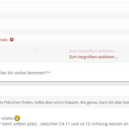
rieb:
ird eh nich gekocht
Zum Vergrößern anklicken....
Zum Vergrößern anklicken....
Zum Vergrößern anklicken....
 bei dir vorbei kommen?^^
uch verlassen , da spar ich mir auch noch extra mehr auf für Rock im Park!!!!!!
ges Plätzchen finden. Sollte aber schon klappen. Wo genau, kann ich aber be
 relativ
 beim selben platz.. zwischen C4.11 und c4.12 richtung wasser an d