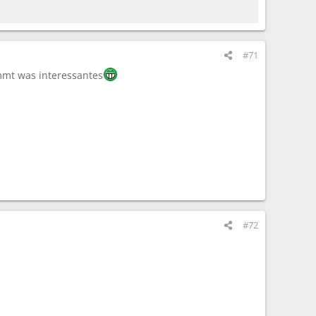
#71
mmt was interessantes
#72