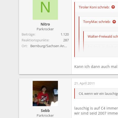
m
N
Tiroler Koni schrieb:
TonyMac schrieb:
Nitro
Parkrocker
Beiträge
1.120
Walter-Freiwald sch
Reaktionspunkte
287
Ort
Bernburg/Sachsen Anhalt
Bei Rock im Park w
beim koni schon!
Kann ich dann auch mal
Und wie drauf könnt ihr e
21. April 2011
C4, wenn wir ein lauschi
lauschig is auf C4 immer
Sebb
wir sind seid 2007 immer
Parkrocker