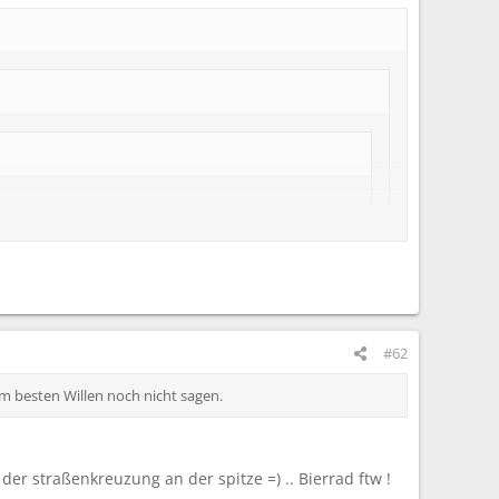
!!
#62
im besten Willen noch nicht sagen.
er straßenkreuzung an der spitze =) .. Bierrad ftw !