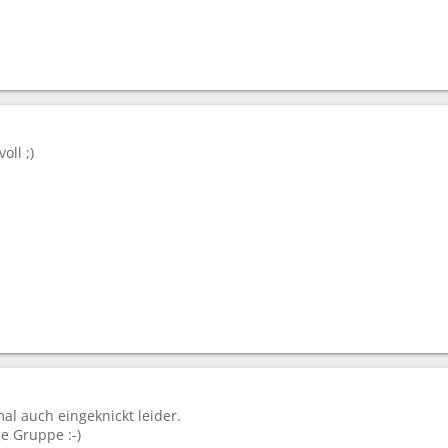
oll ;)
al auch eingeknickt leider.
ge Gruppe :-)