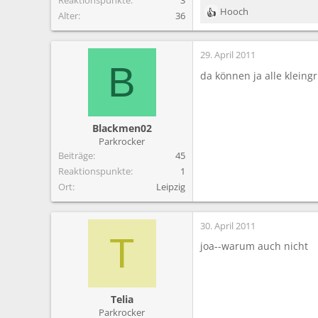
Hooch
Alter
36
R
e
a
29. April 2011
k
B
t
da können ja alle klein
i
o
n
e
Blackmen02
n
Parkrocker
:
Beiträge
45
Reaktionspunkte
1
Ort
Leipzig
30. April 2011
T
joa--warum auch nicht
Telia
Parkrocker