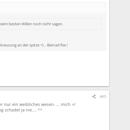
 beim besten Willen noch nicht sagen.
euzung an der spitze =) .. Bierrad ftw !
#65
 nur ein weibliches wesen- ... mich =/
 schadet ja nie.... ^^