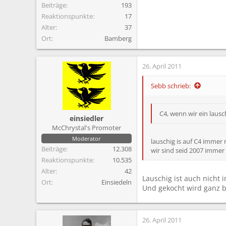
Beiträge
193
Reaktionspunkte
17
Alter
37
Ort
Bamberg
26. April 2011
Sebb schrieb:
C4, wenn wir ein lausc
einsiedler
McChrystal's Promoter
Moderator
lauschig is auf C4 immer 
Beiträge
12.308
wir sind seid 2007 immer 
Reaktionspunkte
10.535
Alter
42
Lauschig ist auch nicht
Ort
Einsiedeln
Und gekocht wird ganz b
26. April 2011