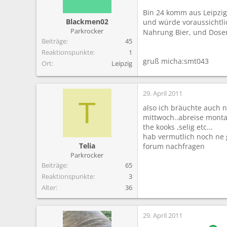
Bin 24 komm aus Leipzig
Blackmen02
und würde voraussichtl
Parkrocker
Nahrung Bier, und Dosen
Beiträge
45
Reaktionspunkte
1
gruß micha:smt043
Ort
Leipzig
29. April 2011
T
also ich bräuchte auch 
mittwoch..abreise montag
the kooks ,selig etc...
hab vermutlich noch ne 
Telia
forum nachfragen
Parkrocker
Beiträge
65
Reaktionspunkte
3
Alter
36
29. April 2011