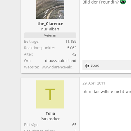
Bild der Freundin?
the_Clarence
nur_albert
Veteran
Beiträge
11.189
Reaktionspunkte
5.062
Alter
42
Ort
drauss aufm Land
Soad
Website
www.clarence-alcoholics.de.vu
R
e
a
29. April 2011
k
T
t
öhm das willste nicht wi
i
o
n
e
Telia
n
Parkrocker
:
Beiträge
65
Reaktionspunkte
3