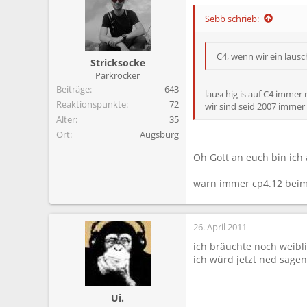
Sebb schrieb:
C4, wenn wir ein lausc
Stricksocke
Parkrocker
Beiträge
643
lauschig is auf C4 immer 
Reaktionspunkte
72
wir sind seid 2007 immer 
Alter
35
Ort
Augsburg
Oh Gott an euch bin ich 
warn immer cp4.12 beim
26. April 2011
ich bräuchte noch weibli
ich würd jetzt ned sagen
Ui.