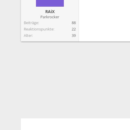
RAiX
Parkrocker
Beiträge
88
Reaktionspunkte
22
Alter
39