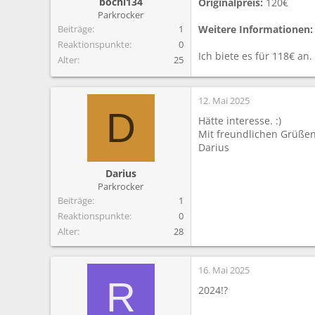
bochi134
m
t
Originalpreis:
120€
e
Parkrocker
Beiträge
1
Weitere Informationen:
Reaktionspunkte
0
Ich biete es für 118€ an.
Alter
25
12. Mai 2025
D
Hätte interesse. :)
Mit freundlichen Grüße
Darius
Darius
Parkrocker
Beiträge
1
Reaktionspunkte
0
Alter
28
16. Mai 2025
R
2024!?