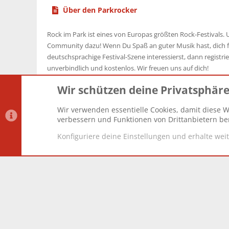
Über den Parkrocker
Rock im Park ist eines von Europas größten Rock-Festivals. U
Community dazu! Wenn Du Spaß an guter Musik hast, dich f
deutschsprachige Festival-Szene interessierst, dann registrier
unverbindlich und kostenlos. Wir freuen uns auf dich!
Wir schützen deine Privatsphär
Wir verwenden essentielle Cookies, damit diese W
Datenschutz-Einstellungen
PR Light
Deutsch [Du]
verbessern und Funktionen von Drittanbietern ber
Konfiguriere deine Einstellungen und erhalte wei
®
Community platform by XenForo
© 2010-2025 XenForo Lt