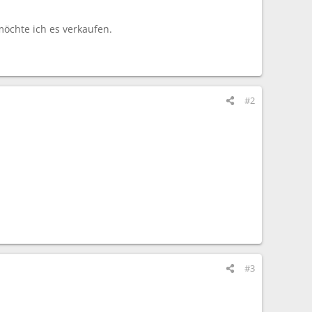
öchte ich es verkaufen.
#2
#3