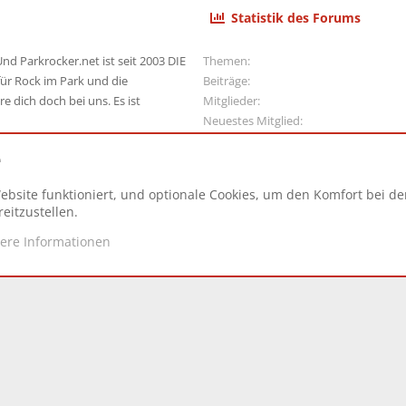
Statistik des Forums
nd Parkrocker.net ist seit 2003 DIE
Themen
ür Rock im Park und die
Beiträge
e dich doch bei uns. Es ist
Mitglieder
Neuestes Mitglied
e
ebsite funktioniert, und optionale Cookies, um den Komfort bei d
N
eitzustellen.
tere Informationen
d.
|
Style and add-ons by ThemeHouse