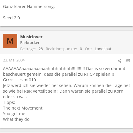
Ganz klarer Hammersong:
Seed 2.0
Musiclover
M
Parkrocker
Beiträge
28
Reaktionspunkte
0
Ort
Landshut
23. Mai 2004
#5
AAAAAAAaaaaaaaaaaahhhhhhhhh!!!!!!!!!!! Das is so verdammt
bescheuert gemein, dass die parallel zu RHCP spielen!!!
Grrrr..... :smt010
Jetz werd ich sie wieder net sehen. Warum können die Tage net
so wie bei RaR verteilt sein? Dann wären sie parallel zu Korn
oder so was.
Tipps:
The next Movement
You got me
What they do