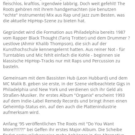
fleischlos, kraftlos, irgendwie labbrig. Doch weit gefehlt! The
Roots gehören mit ihrem handgemachten (sie benutzen
"echte" Instrumente) Mix aus Rap und Jazz zum Besten, was
die aktuelle HipHop-Szene zu bieten hat.
Gegründet wird die Formation aus Philadelphia bereits 1987
vom Rapper Black Thought (Tariq Trotter) und dem Drummer ?
uestlove (Ahmir Khalib Thompson), die sich auf der
Kunsthochschule kennengelernt hatten. Aus reiner Not - für
Turntables und Mic fehlt einfach die Kohle - beginnen sie
klassische HipHop-Tracks nur mit Raps und Percussion zu
basteln.
Gemeinsam mit dem Bassisten Hub (Leon Hubbard) und dem
MC Malik B. geben sie erste, in der Szene vielbeachtete Gigs in
Philadelphia und New York und verdienen sich ihr Geld als
Straßen-Musiker. Ihr erstes Album "Organix" erscheint 1993
auf dem Indie-Label Remedy Records und bringt ihnen einen
Geheimtip-Status ein, auf den auch die Plattenindustrie
aufmerksam wird.
Anfang '95 veröffentlichen The Roots mit "Do You Want
More?!!!??!" bei Geffen ihr erstes Major-Album. Die Scheibe