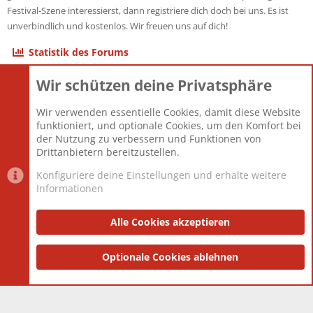
Festival-Szene interessierst, dann registriere dich doch bei uns. Es ist
unverbindlich und kostenlos. Wir freuen uns auf dich!
Statistik des Forums
Wir schützen deine Privatsphäre
Themen
22.121
Beiträge
825.693
Wir verwenden essentielle Cookies, damit diese Website
Mitglieder
12.427
funktioniert, und optionale Cookies, um den Komfort bei
Neuestes Mitglied
Berlin
der Nutzung zu verbessern und Funktionen von
Drittanbietern bereitzustellen.
Konfiguriere deine Einstellungen und erhalte weitere
Informationen
Datenschutz-Einstellungen
PR Light
Deutsch [Du]
Nutzungsbedingungen
Alle Cookies akzeptieren
Datenschutzerklärung
Impressum
®
Community platform by XenForo
Optionale Cookies ablehnen
© 2010-2025 XenForo Ltd.
|
Style
and add-ons by ThemeHouse