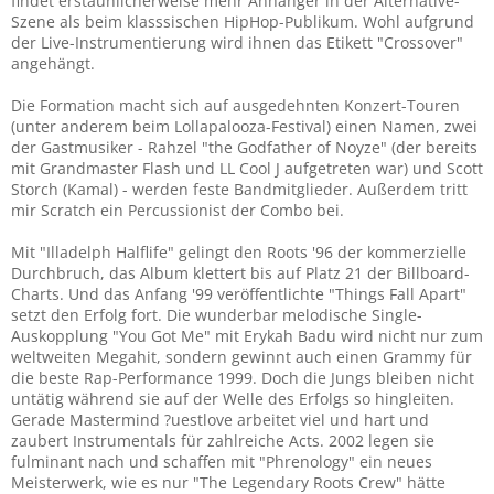
findet erstaunlicherweise mehr Anhänger in der Alternative-
Szene als beim klasssischen HipHop-Publikum. Wohl aufgrund
der Live-Instrumentierung wird ihnen das Etikett "Crossover"
angehängt.
Die Formation macht sich auf ausgedehnten Konzert-Touren
(unter anderem beim Lollapalooza-Festival) einen Namen, zwei
der Gastmusiker - Rahzel "the Godfather of Noyze" (der bereits
mit Grandmaster Flash und LL Cool J aufgetreten war) und Scott
Storch (Kamal) - werden feste Bandmitglieder. Außerdem tritt
mir Scratch ein Percussionist der Combo bei.
Mit "Illadelph Halflife" gelingt den Roots '96 der kommerzielle
Durchbruch, das Album klettert bis auf Platz 21 der Billboard-
Charts. Und das Anfang '99 veröffentlichte "Things Fall Apart"
setzt den Erfolg fort. Die wunderbar melodische Single-
Auskopplung "You Got Me" mit Erykah Badu wird nicht nur zum
weltweiten Megahit, sondern gewinnt auch einen Grammy für
die beste Rap-Performance 1999. Doch die Jungs bleiben nicht
untätig während sie auf der Welle des Erfolgs so hingleiten.
Gerade Mastermind ?uestlove arbeitet viel und hart und
zaubert Instrumentals für zahlreiche Acts. 2002 legen sie
fulminant nach und schaffen mit "Phrenology" ein neues
Meisterwerk, wie es nur "The Legendary Roots Crew" hätte