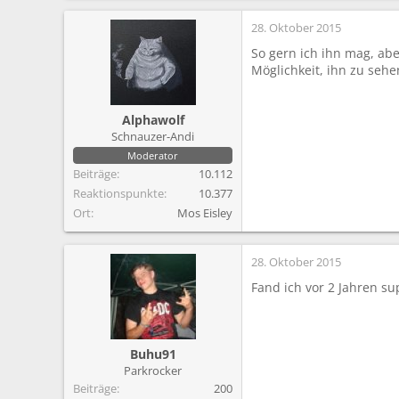
28. Oktober 2015
So gern ich ihn mag, abe
Möglichkeit, ihn zu sehe
Alphawolf
Schnauzer-Andi
Moderator
Beiträge
10.112
Reaktionspunkte
10.377
Ort
Mos Eisley
28. Oktober 2015
Fand ich vor 2 Jahren s
Buhu91
Parkrocker
Beiträge
200