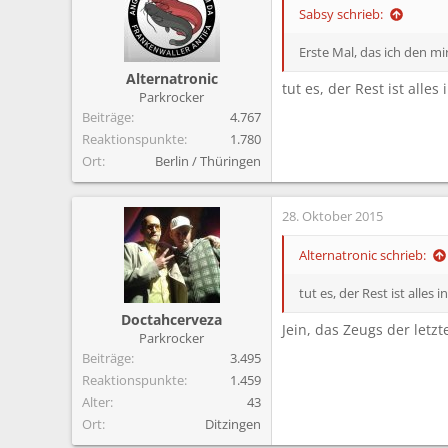
i
Sabsy schrieb:
o
n
Erste Mal, das ich den mir
e
Alternatronic
n
tut es, der Rest ist alles 
Parkrocker
:
Beiträge
4.767
Reaktionspunkte
1.780
Ort
Berlin / Thüringen
28. Oktober 2015
Alternatronic schrieb:
tut es, der Rest ist alles i
Doctahcerveza
Jein, das Zeugs der letz
Parkrocker
Beiträge
3.495
Reaktionspunkte
1.459
Alter
43
Ort
Ditzingen