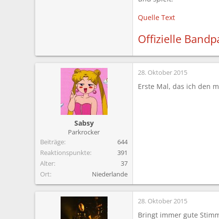
Quelle Text
Offizielle Bandp
28. Oktober 2015
Erste Mal, das ich den mi
Sabsy
Parkrocker
Beiträge
644
Reaktionspunkte
391
Alter
37
Ort
Niederlande
28. Oktober 2015
Bringt immer gute Stim