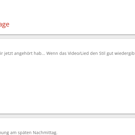
age
r jetzt angehört hab... Wenn das Video/Lied den Stil gut wiedergibt.
mung am späten Nachmittag.