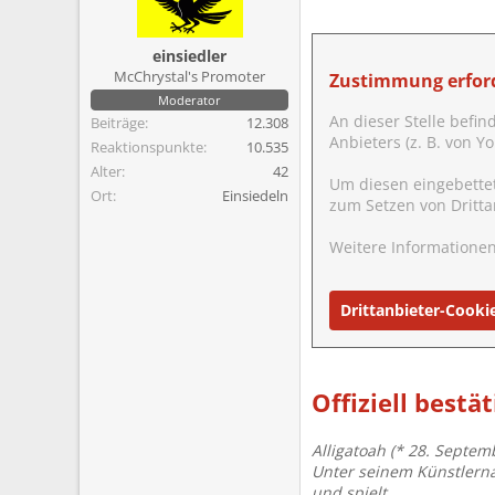
m
einsiedler
McChrystal's Promoter
Zustimmung erford
Moderator
An dieser Stelle befin
Beiträge
12.308
Anbieters (z. B. von 
Reaktionspunkte
10.535
Alter
42
Um diesen eingebette
Ort
Einsiedeln
zum Setzen von Dritta
Weitere Informationen
Drittanbieter-Cooki
Offiziell bestät
Alligatoah (* 28. Septem
Unter seinem Künstlernam
und spielt.