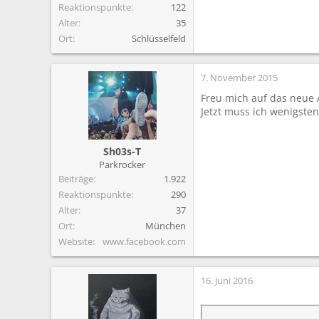
Reaktionspunkte
122
Alter
35
Ort
Schlüsselfeld
7. November 2015
Freu mich auf das neue 
Jetzt muss ich wenigsten
Sh03s-T
Parkrocker
Beiträge
1.922
Reaktionspunkte
290
Alter
37
Ort
München
Website
www.facebook.com
16. Juni 2016