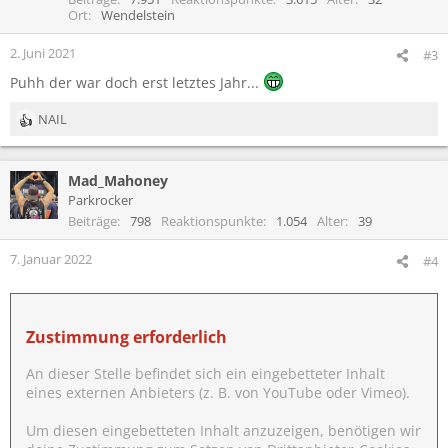
o
Ort
Wendelstein
n
e
2. Juni 2021
#3
n
Puhh der war doch erst letztes Jahr...
:
NAIL
R
e
a
Mad_Mahoney
k
t
Parkrocker
i
Beiträge
798
Reaktionspunkte
1.054
Alter
39
o
n
7. Januar 2022
#4
e
n
:
Zustimmung erforderlich
An dieser Stelle befindet sich ein eingebetteter Inhalt
eines externen Anbieters (z. B. von YouTube oder Vimeo).
Um diesen eingebetteten Inhalt anzuzeigen, benötigen wir