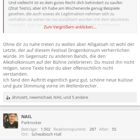
Und vielleicht ist es dein gutes Recht dich behindert zu saufen
(Zitat Testo), aber ich habe am Wochenende genug Beispiele
gesehen, die auch sowas als Legitimation nehmen sich zu
verhalten als wären sie nie sozialisiert worden mit dem absoluten
Highlight, dass jemand während Royal Republic im B-Bereich
Zum Vergrößern anklicken....
einfach mitten in die Menge lospinkelt.
Ohne dir zu nahe treten zu wollen aber Alligatoah ist wohl der
Letzte, der auf diesem Festival Drogenkonsum verherrlichen
würde. Im Gegensatz zu anderen Bands, die den
Alkoholkonsum auf der Bühne zelebrieren. Du musst ihn nicht
mögen, seine Texte hast du aber offensichtlich nicht
verstanden.
Ich fand den Auftritt eigentlich ganz gut, schöne neue Kulisse
und gute Stimmung vorne im Wellenbrecher.
ähmzett
,
newmichael
,
NAIL
und 5 andere
R
e
a
NAIL
k
t
Parkrocker
i
Beiträge
1.502
Reaktionspunkte
287
Alter
55
o
Ort
Schwäbisch Hall
n