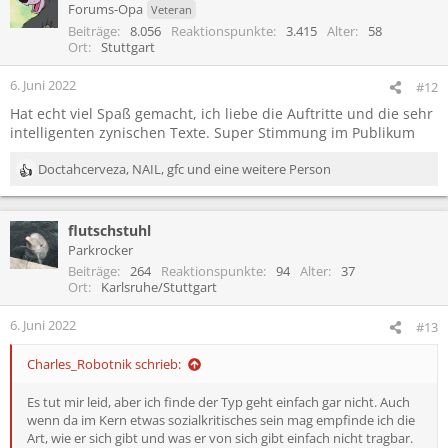
t
Forums-Opa
Veteran
i
Beiträge
8.056
Reaktionspunkte
3.415
Alter
58
o
Ort
Stuttgart
n
e
6. Juni 2022
#12
n
Hat echt viel Spaß gemacht, ich liebe die Auftritte und die sehr
:
intelligenten zynischen Texte. Super Stimmung im Publikum
Doctahcerveza
,
NAIL
,
gfc
und eine weitere Person
R
e
a
flutschstuhl
k
t
Parkrocker
i
Beiträge
264
Reaktionspunkte
94
Alter
37
o
Ort
Karlsruhe/Stuttgart
n
e
6. Juni 2022
#13
n
:
Charles_Robotnik schrieb:
Es tut mir leid, aber ich finde der Typ geht einfach gar nicht. Auch
wenn da im Kern etwas sozialkritisches sein mag empfinde ich die
Art, wie er sich gibt und was er von sich gibt einfach nicht tragbar.