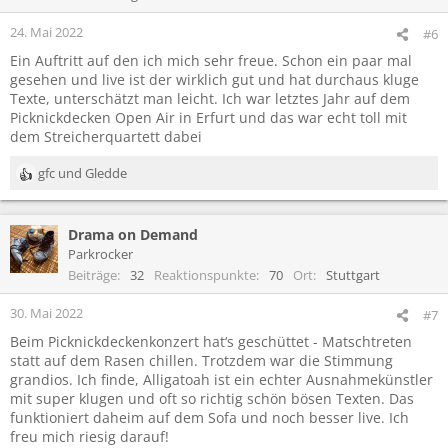
24. Mai 2022
#6
Ein Auftritt auf den ich mich sehr freue. Schon ein paar mal
gesehen und live ist der wirklich gut und hat durchaus kluge
Texte, unterschätzt man leicht. Ich war letztes Jahr auf dem
Picknickdecken Open Air in Erfurt und das war echt toll mit
dem Streicherquartett dabei
gfc
und
Gledde
R
e
a
Drama on Demand
k
t
Parkrocker
i
Beiträge
32
Reaktionspunkte
70
Ort
Stuttgart
o
n
30. Mai 2022
#7
e
Beim Picknickdeckenkonzert hat‘s geschüttet - Matschtreten
n
statt auf dem Rasen chillen. Trotzdem war die Stimmung
:
grandios. Ich finde, Alligatoah ist ein echter Ausnahmekünstler
mit super klugen und oft so richtig schön bösen Texten. Das
funktioniert daheim auf dem Sofa und noch besser live. Ich
freu mich riesig darauf!