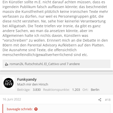
Ein Künstler sollte m.E. nicht darauf achten müssen, dass es
irgendein Publikum falsch auffassen könnte; das beschneidet
massiv die Kunstfreiheit plötzlich keine ironischen Texte mehr
verfassen zu dürfen, nur weil es Personengruppen gibt, die
diese nicht verstehen. Ne, sehe hier keinerlei Verantwortung
bei Alligatoah. Die Texte triefen vor Ironie, da gibt es ganz
andere Sachen, wo man da ansetzen könnte, aber im
Allgemeinen halte ich nichts davon, Künstlern was
"vorschreiben" zu wollen. Erinnert mich an die Debatte in den
80ern mit den Parental Advisory Aufklebern auf den Platten.
Die Ausnahme sind Texte, die offensichtlich
menschenfeindlich/gewaltverherrlichend sind etc.
roman2k
,
flutschstuhl
,
El_Cattivo
und 7 andere
R
e
a
Funkyandy
k
t
Mach mir den Hirsch
i
Beiträge
3.830
Reaktionspunkte
1.203
Ort
Berlin
o
n
16. Juni 2022
#18
e
n
baveagle schrieb:
: