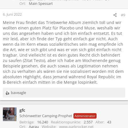
o
Ort
Main Spessart
n
e
6. Juni 2022
#9
n
Meine Frau findet das Triebwerke Album ziemlich toll und wir
:
wollten einen guten Platz für Placebo und Muse, weshalb wir
uns das angesehen haben und ich bin einfach entsetzt. Es tut
mir leid, aber ich finde der Typ geht einfach gar nicht. Auch
wenn da im Kern etwas sozialkritisches sein mag empfinde ich
die Art, wie er sich gibt und was er von sich gibt einfach nicht
tragbar. Und vielleicht ist es dein gutes Recht dich behindert
zu saufen (Zitat Testo), aber ich habe am Wochenende genug
Beispiele gesehen, die auch sowas als Legitimation nehmen
sich zu verhalten als wären sie nie sozialisiert worden mit dem
absoluten Highlight, dass jemand während Royal Republic im
B-Bereich einfach mitten in die Menge lospinkelt.
baveagle
R
e
a
gfc
k
t
Schönwetter Camping-Prophet
Administrator
i
Beiträge
16.240
Reaktionspunkte
2.557
Alter
43
o
Ort
Aarau
Website
www.parkrocker.net