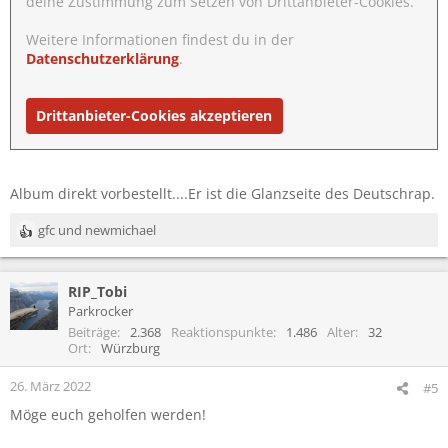
deine Zustimmung zum Setzen von Drittanbieter-Cookies.
Weitere Informationen findest du in der
Datenschutzerklärung
.
Drittanbieter-Cookies akzeptieren
Album direkt vorbestellt....Er ist die Glanzseite des Deutschrap.
gfc
und
newmichael
R
e
a
RIP_Tobi
k
t
Parkrocker
i
Beiträge
2.368
Reaktionspunkte
1.486
Alter
32
o
Ort
Würzburg
n
e
26. März 2022
#5
n
Möge euch geholfen werden!
: