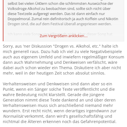
selbst bei vielen Ü40ern schon die schlimmsten Auswüchse der
Volksdroge Alkohol zu beobachten sind, sollte sich nicht über
diese Textzeile aufgeregt werden. Das ist dann einfach nur
Doppelmoral. Zumal rein definitorisch ja auch Koffein und Nikotin
Drogen sind, die auf dem Festival überall angepriesen werden.
Ich kenn viele Songs von Alligatoah nicht. Aber dieser Song hat
Zum Vergrößern anklicken....
nun wirklich nichts mit irgendwelchen Rappern zu tun, die den
Konsum von Tilidin, Codein und Co. verharmlosen bzw. sogar
Sorry, aus 'ner Diskussion "Drogen vs. Alkohol, etc." halte ich
verherrlichen. Fände für die Diskussion daher echt interessant, um
mich generell raus. Dazu hab ich viel zu viele Negativbeispiele
welche anderen Texte es geht, die sauer aufstoßen.
auch aus eigenem Umfeld und inwiefern regelmäßiger Konsum
dann auch Wahrnehmung und Denkweisen verfälscht, wäre
dabei auch schon wieder ein Thema. Diskutiere ich aber nicht
mehr, weil in der heutigen Zeit schon absolut sinnlos.
Verhaltensweisen und Denkweisen sind dann aber so ein
Punkt, wenn ein Sänger solche Texte veröffentlicht und die
wahre Bedeutung nicht klarstellt. Gerade die jüngere
Generation nimmt diese Texte dankend an und über deren
Verhaltensweisen muss sich anschließend niemand mehr
wundern. Erst recht nicht, wenn derartiges irgendwann zur
Normalität
verkommt, dann wird's gesellschaftsfähig und
nichtmal die Älteren erkennen noch das Gefahrenpotential.