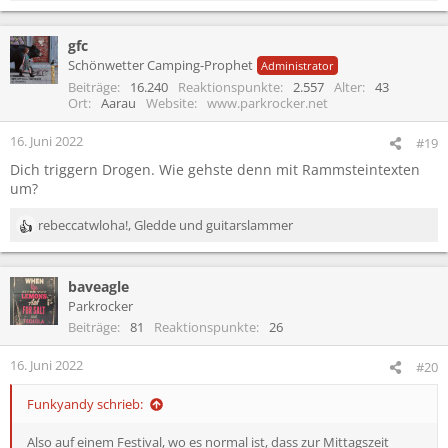
e
a
gfc
k
t
Schönwetter Camping-Prophet
Administrator
i
Beiträge
16.240
Reaktionspunkte
2.557
Alter
43
o
Ort
Aarau
Website
www.parkrocker.net
n
e
16. Juni 2022
#19
n
Dich triggern Drogen. Wie gehste denn mit Rammsteintexten
:
um?
rebeccatwloha!
,
Gledde
und
guitarslammer
R
e
a
baveagle
k
t
Parkrocker
i
Beiträge
81
Reaktionspunkte
26
o
n
16. Juni 2022
#20
e
n
Funkyandy schrieb:
:
Also auf einem Festival, wo es normal ist, dass zur Mittagszeit