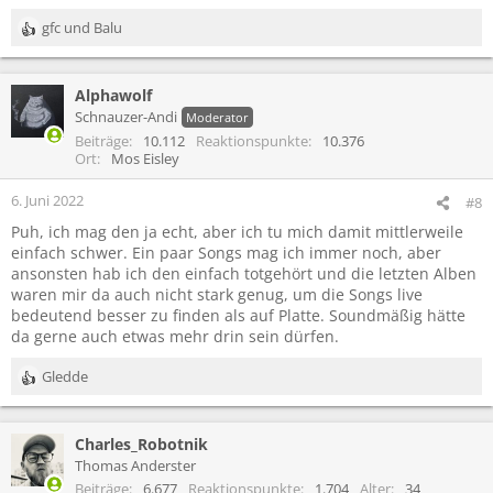
gfc
und
Balu
R
e
a
Alphawolf
k
t
Schnauzer-Andi
Moderator
i
Beiträge
10.112
Reaktionspunkte
10.376
o
Ort
Mos Eisley
n
e
6. Juni 2022
#8
n
Puh, ich mag den ja echt, aber ich tu mich damit mittlerweile
:
einfach schwer. Ein paar Songs mag ich immer noch, aber
ansonsten hab ich den einfach totgehört und die letzten Alben
waren mir da auch nicht stark genug, um die Songs live
bedeutend besser zu finden als auf Platte. Soundmäßig hätte
da gerne auch etwas mehr drin sein dürfen.
Gledde
R
e
a
Charles_Robotnik
k
t
Thomas Anderster
i
Beiträge
6.677
Reaktionspunkte
1.704
Alter
34