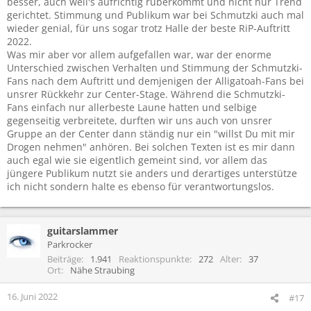
besser, auch weil's aufrichtig rüberkommt und nicht nur Trend
gerichtet. Stimmung und Publikum war bei Schmutzki auch mal
wieder genial, für uns sogar trotz Halle der beste RiP-Auftritt
2022.
Was mir aber vor allem aufgefallen war, war der enorme
Unterschied zwischen Verhalten und Stimmung der Schmutzki-
Fans nach dem Auftritt und demjenigen der Alligatoah-Fans bei
unsrer Rückkehr zur Center-Stage. Während die Schmutzki-
Fans einfach nur allerbeste Laune hatten und selbige
gegenseitig verbreitete, durften wir uns auch von unsrer
Gruppe an der Center dann ständig nur ein "willst Du mit mir
Drogen nehmen" anhören. Bei solchen Texten ist es mir dann
auch egal wie sie eigentlich gemeint sind, vor allem das
jüngere Publikum nutzt sie anders und derartiges unterstütze
ich nicht sondern halte es ebenso für verantwortungslos.
guitarslammer
Parkrocker
Beiträge
1.941
Reaktionspunkte
272
Alter
37
Ort
Nähe Straubing
16. Juni 2022
#17