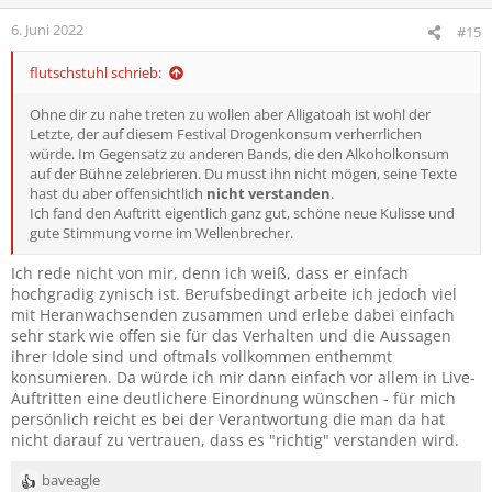
6. Juni 2022
#15
flutschstuhl schrieb:
Ohne dir zu nahe treten zu wollen aber Alligatoah ist wohl der
Letzte, der auf diesem Festival Drogenkonsum verherrlichen
würde. Im Gegensatz zu anderen Bands, die den Alkoholkonsum
auf der Bühne zelebrieren. Du musst ihn nicht mögen, seine Texte
hast du aber offensichtlich
nicht verstanden
.
Ich fand den Auftritt eigentlich ganz gut, schöne neue Kulisse und
gute Stimmung vorne im Wellenbrecher.
Ich rede nicht von mir, denn ich weiß, dass er einfach
hochgradig zynisch ist. Berufsbedingt arbeite ich jedoch viel
mit Heranwachsenden zusammen und erlebe dabei einfach
sehr stark wie offen sie für das Verhalten und die Aussagen
ihrer Idole sind und oftmals vollkommen enthemmt
konsumieren. Da würde ich mir dann einfach vor allem in Live-
Auftritten eine deutlichere Einordnung wünschen - für mich
persönlich reicht es bei der Verantwortung die man da hat
nicht darauf zu vertrauen, dass es "richtig" verstanden wird.
baveagle
R