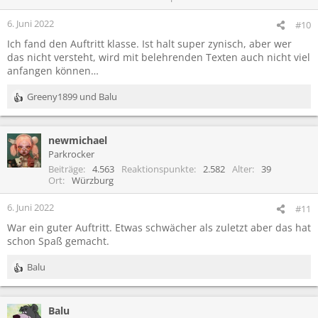
n
e
6. Juni 2022
#10
n
Ich fand den Auftritt klasse. Ist halt super zynisch, aber wer
:
das nicht versteht, wird mit belehrenden Texten auch nicht viel
anfangen können…
Greeny1899
und
Balu
R
e
a
newmichael
k
t
Parkrocker
i
Beiträge
4.563
Reaktionspunkte
2.582
Alter
39
o
Ort
Würzburg
n
e
6. Juni 2022
#11
n
War ein guter Auftritt. Etwas schwächer als zuletzt aber das hat
:
schon Spaß gemacht.
Balu
R
e
a
Balu
k