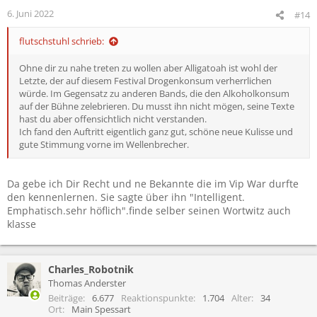
e
6. Juni 2022
#14
n
:
flutschstuhl schrieb:
Ohne dir zu nahe treten zu wollen aber Alligatoah ist wohl der
Letzte, der auf diesem Festival Drogenkonsum verherrlichen
würde. Im Gegensatz zu anderen Bands, die den Alkoholkonsum
auf der Bühne zelebrieren. Du musst ihn nicht mögen, seine Texte
hast du aber offensichtlich nicht verstanden.
Ich fand den Auftritt eigentlich ganz gut, schöne neue Kulisse und
gute Stimmung vorne im Wellenbrecher.
Da gebe ich Dir Recht und ne Bekannte die im Vip War durfte
den kennenlernen. Sie sagte über ihn "Intelligent.
Emphatisch.sehr höflich".finde selber seinen Wortwitz auch
klasse
Charles_Robotnik
Thomas Anderster
Beiträge
6.677
Reaktionspunkte
1.704
Alter
34
Ort
Main Spessart