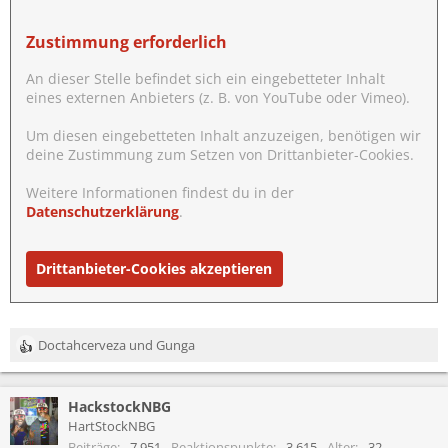
Zustimmung erforderlich
An dieser Stelle befindet sich ein eingebetteter Inhalt
eines externen Anbieters (z. B. von YouTube oder Vimeo).
Um diesen eingebetteten Inhalt anzuzeigen, benötigen wir
deine Zustimmung zum Setzen von Drittanbieter-Cookies.
Weitere Informationen findest du in der
Datenschutzerklärung
.
Drittanbieter-Cookies akzeptieren
Doctahcerveza
und
Gunga
R
e
a
HackstockNBG
k
t
HartStockNBG
i
Beiträge
7.951
Reaktionspunkte
3.615
Alter
32