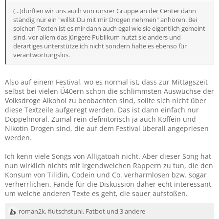
(...)durften wir uns auch von unsrer Gruppe an der Center dann
ständig nur ein "willst Du mit mir Drogen nehmen" anhören. Bei
solchen Texten ist es mir dann auch egal wie sie eigentlich gemeint
sind, vor allem das jüngere Publikum nutzt sie anders und
derartiges unterstütze ich nicht sondern halte es ebenso für
verantwortungslos.
Also auf einem Festival, wo es normal ist, dass zur Mittagszeit
selbst bei vielen Ü40ern schon die schlimmsten Auswüchse der
Volksdroge Alkohol zu beobachten sind, sollte sich nicht über
diese Textzeile aufgeregt werden. Das ist dann einfach nur
Doppelmoral. Zumal rein definitorisch ja auch Koffein und
Nikotin Drogen sind, die auf dem Festival überall angepriesen
werden.
Ich kenn viele Songs von Alligatoah nicht. Aber dieser Song hat
nun wirklich nichts mit irgendwelchen Rappern zu tun, die den
Konsum von Tilidin, Codein und Co. verharmlosen bzw. sogar
verherrlichen. Fände für die Diskussion daher echt interessant,
um welche anderen Texte es geht, die sauer aufstoßen.
roman2k
,
flutschstuhl
,
Fatbot
und 3 andere
R