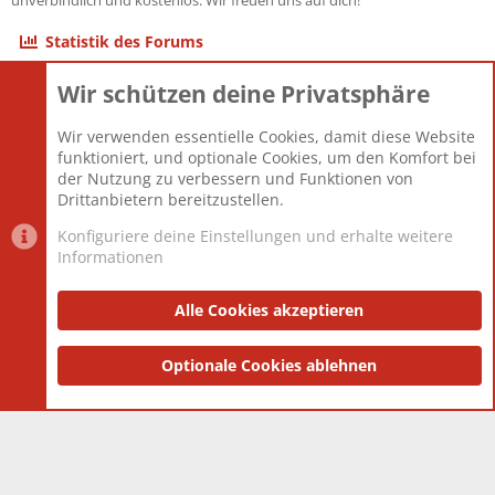
unverbindlich und kostenlos. Wir freuen uns auf dich!
Statistik des Forums
Wir schützen deine Privatsphäre
Themen
22.121
Beiträge
825.675
Wir verwenden essentielle Cookies, damit diese Website
Mitglieder
12.425
funktioniert, und optionale Cookies, um den Komfort bei
Neuestes Mitglied
Toddster85
der Nutzung zu verbessern und Funktionen von
Drittanbietern bereitzustellen.
Konfiguriere deine Einstellungen und erhalte weitere
Informationen
Datenschutz-Einstellungen
PR Light
Deutsch [Du]
Nutzungsbedingungen
Alle Cookies akzeptieren
Datenschutzerklärung
Impressum
®
Community platform by XenForo
Optionale Cookies ablehnen
© 2010-2025 XenForo Ltd.
|
Style
and add-ons by ThemeHouse