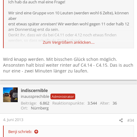
Ich hab da auch mal eine Frage!
Wir sind eine Gruppe von 10 Leuten (werden wohl 6 Zelte), können
aber
erst etwas später anreisen! Wir werden wohl gegen 11 oder halb 12
am Donnerstag erst da sein.
Denkt ihr, dass wir da bei C4.11 oder 4.12 noch etwas finden
werden, so dass wir alle da Platz haben?
Zum Vergrößern anklicken....
ODer wo würdet ihr hingehen?
Wird knapp werden. Mit bisschen Glück schon möglich.
Ansonsten halt bissl weiter rinter auf C4.14 - C4.15. Das is auch
nur eine - zwei Minuten länger zu laufen.
indiscernible
inaussprechible
Administrator
Beiträge
6.862
Reaktionspunkte
3.544
Alter
36
Ort
Nürnberg
4. Juni 2013
#34
Benji schrieb: