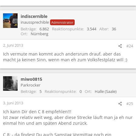
indiscernible
inaussprechible
Administrator
Beiträge
6.862
Reaktionspunkte
3.544
Alter
36
Ort
Nürnberg
2. Juni 2013
#24
Ich vermute man kommt auch andersrum drauf, aber das
macht ja keinen Sinn, wenn man eh zum Volksfestplatz will ;)
miwo0815
Parkrocker
Beiträge
5
Reaktionspunkte
0
Ort
Halle (Saale)
3. Juni 2013
#25
Ich kann Dir den C 8 empfehlen!!!
Ist zwar relativ weit weg, aber diese Strecke läuft man ja eh nur
einmal hin und am späten Abend zurück.
C 8: - da findest Du auch Samstag Vormittag noch ein