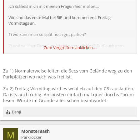
Ich schließ mich mit meinen Fragen hier mal an....
Wir sind das erste Mal bei RiP und kommen erst Freitag
Vormittags an,
1) wo kann man so spät noch gut parken?
2) und welcher Campingplatz ist zu empfehlen? Darf auch gern
Zum Vergrößern anklicken....
ruhiger sein.
Danke schonmal für die Antworten
Zu 1) Normalerweise leiten die Secs vom Gelände weg zu den
Parkplätzen wo noch was frei ist.
Zu 2) Freitag Vormittag wird es wohl eh auf den C8 rauslaufen.
Da ists auch ruhig. Ansonsten einfach mal quer durchs Forum
lesen. Wurde im Grunde alles schon beantwortet.
Benji
R
e
a
MonsterBash
k
M
t
Parkrocker