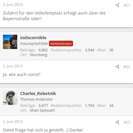
2. Juni 2013
#21
Zufahrt für den Volksfestplatz erfolgt auch über die
Bayernstraße oder?
indiscernible
inaussprechible
Administrator
Beiträge
6.862
Reaktionspunkte
3.544
Alter
36
Ort
Nürnberg
2. Juni 2013
#22
Ja, wie auch sonst?
Charles_Robotnik
Thomas Anderster
Beiträge
6.677
Reaktionspunkte
1.704
Alter
34
Ort
Main Spessart
2. Juni 2013
#23
Diese Frage hat sich ja gestellt. ;) Danke!