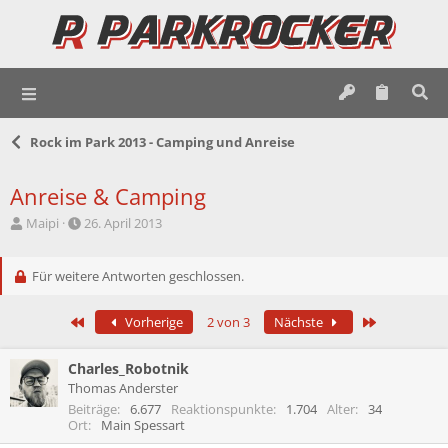
Rock im Park 2013 - Camping und Anreise
Anreise & Camping
E
E
Maipi
26. April 2013
r
r
s
s
t
Für weitere Antworten geschlossen.
t
e
e
l
l
Erste
Letzte
Vorherige
2 von 3
Nächste
l
l
e
t
r
a
Charles_Robotnik
m
Thomas Anderster
Beiträge
6.677
Reaktionspunkte
1.704
Alter
34
Ort
Main Spessart