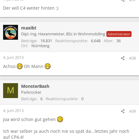
Der will C4 weiter hinten ;)
maxibt
Dipl.-Ing. Hexenmeister, BSc in Wohnmobiling
Administrator
Beiträge
18.831
Reaktionspunkte
6.648
Alter
36
Ort
Nürnberg
4. Juni 2013
#38
Achso
Oh Mann
MonsterBash
M
Parkrocker
Beiträge
6
Reaktionspunkte
0
4. Juni 2013
#39
Joa wird schon gut gehen
Ich war selber ja auch noch nie so spät da...letztes Jahr noch
auf CP4.4!