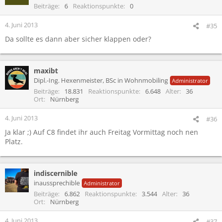
i
Beiträge
6
Reaktionspunkte
0
o
n
4. Juni 2013
#35
e
Da sollte es dann aber sicher klappen oder?
n
:
maxibt
Dipl.-Ing. Hexenmeister, BSc in Wohnmobiling
Administrator
Beiträge
18.831
Reaktionspunkte
6.648
Alter
36
Ort
Nürnberg
4. Juni 2013
#36
Ja klar ;) Auf C8 findet ihr auch Freitag Vormittag noch nen
Platz.
indiscernible
inaussprechible
Administrator
Beiträge
6.862
Reaktionspunkte
3.544
Alter
36
Ort
Nürnberg
4. Juni 2013
#37