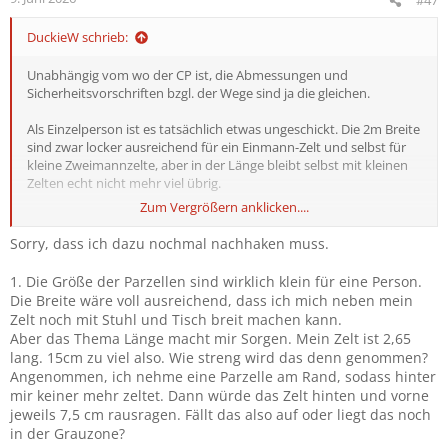
e
n
DuckieW schrieb:
:
Unabhängig vom wo der CP ist, die Abmessungen und
Sicherheitsvorschriften bzgl. der Wege sind ja die gleichen.
Als Einzelperson ist es tatsächlich etwas ungeschickt. Die 2m Breite
sind zwar locker ausreichend für ein Einmann-Zelt und selbst für
kleine Zweimannzelte, aber in der Länge bleibt selbst mit kleinen
Zelten echt nicht mehr viel übrig.
Zum Vergrößern anklicken....
Das Zelt und und die Abspannungen dürfen nicht über die
Markierungen der Parzelle hinausragen, das wird vor allem
Sorry, dass ich dazu nochmal nachhaken muss.
Donnerstag und Freitag kontinuierlich kontrolliert. Wenn man
dagegen mit einem Stuhl oder anderen temporär abgestellten
1. Die Größe der Parzellen sind wirklich klein für eine Person.
Gegenständen in den Weg ragt ist dies aber für die Secs in der
Die Breite wäre voll ausreichend, dass ich mich neben mein
Regel kein Thema, man sollte halt nur die Mitcamper, die an einem
Zelt noch mit Stuhl und Tisch breit machen kann.
vorbei müssen, nicht zu sehr nerven.
Aber das Thema Länge macht mir Sorgen. Mein Zelt ist 2,65
lang. 15cm zu viel also. Wie streng wird das denn genommen?
Angenommen, ich nehme eine Parzelle am Rand, sodass hinter
mir keiner mehr zeltet. Dann würde das Zelt hinten und vorne
jeweils 7,5 cm rausragen. Fällt das also auf oder liegt das noch
in der Grauzone?