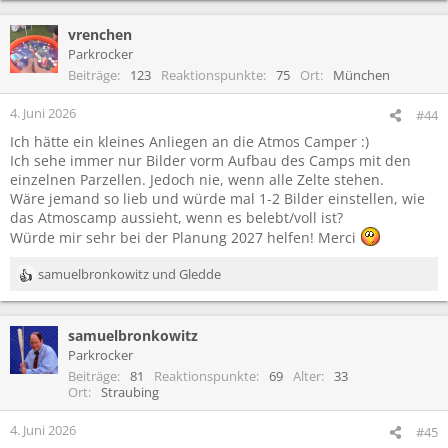
a
vrenchen
k
t
Parkrocker
i
Beiträge
123
Reaktionspunkte
75
Ort
München
o
n
4. Juni 2026
#44
e
Ich hätte ein kleines Anliegen an die Atmos Camper :)
n
Ich sehe immer nur Bilder vorm Aufbau des Camps mit den
:
einzelnen Parzellen. Jedoch nie, wenn alle Zelte stehen.
Wäre jemand so lieb und würde mal 1-2 Bilder einstellen, wie
das Atmoscamp aussieht, wenn es belebt/voll ist?
Würde mir sehr bei der Planung 2027 helfen! Merci
samuelbronkowitz
und
Gledde
R
e
a
samuelbronkowitz
k
t
Parkrocker
i
Beiträge
81
Reaktionspunkte
69
Alter
33
o
Ort
Straubing
n
e
4. Juni 2026
#45
n