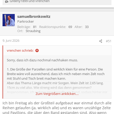
Greeny1899
und
vrenchen
R
e
a
samuelbronkowitz
k
t
Parkrocker
i
Beiträge
81
Reaktionspunkte
69
Alter
33
o
Ort
Straubing
n
e
9. Juni 2026
#51
n
:
vrenchen schrieb:
Sorry, dass ich dazu nochmal nachhaken muss.
1. Die Größe der Parzellen sind wirklich klein für eine Person. Die
Breite wäre voll ausreichend, dass ich mich neben mein Zelt noch
mit Stuhl und Tisch breit machen kann.
Aber das Thema Länge macht mir Sorgen. Mein Zelt ist 2,65 lang.
15cm zu viel also. Wie streng wird das denn genommen?
Angenommen, ich nehme eine Parzelle am Rand, sodass hinter mir
Zum Vergrößern anklicken....
keiner mehr zeltet. Dann würde das Zelt hinten und vorne jeweils
7,5 cm rausragen. Fällt das also auf oder liegt das noch in der
Ich bin Freitag als der Großteil aufgebaut war einmal durch alle
Grauzone?
Reihen gelaufen (ja, wirklich alle) und es waren unzählige Zelte
und Pavillons, die über den Rand gestanden sind. Also wenn