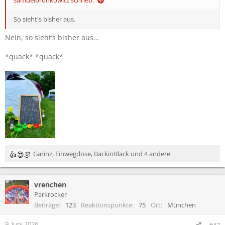
:
So sieht's bisher aus.
Nein, so sieht’s bisher aus…
*quack* *quack*
Garinz
,
Einwegdose
,
BackinBlack
und 4 andere
R
e
a
vrenchen
k
t
Parkrocker
i
Beiträge
123
Reaktionspunkte
75
Ort
München
o
n
9. Juni 2026
#47