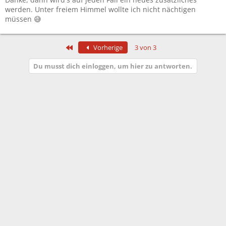
n
werden. Unter freiem Himmel wollte ich nicht nächtigen
:
müssen 😅
Erste
Vorherige
3 von 3
Du musst dich einloggen, um hier zu antworten.