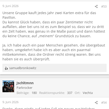
9. Juni 2026
#53
Unsere Gruppe kauft jedes Jahr zwei Karten extra für das
Pavillon.
Du kannst Glück haben, dass ein paar Zentimeter nicht
auffallen, aber bei uns ist es zum Beispiel so, dass wir zu dritt
ein Zelt haben, was genau in die Maße passt und dann hättest
du keine Chance, auf „meinem“ Grundstück zu bauen.
Ja, ich habe auch ein paar Menschen gesehen, die übergebaut
haben, umgekehrt habe ich es aber auch ein paarmal
mitbekommen, dass die Ordner recht streng waren. Bei uns
haben sie es auch überprüft.
samuelbronkowitz
R
e
a
Jschltmnn
k
t
Parkrocker
i
Beiträge
180
Reaktionspunkte
337
Ort
Vechta
o
n
9. Juni 2026
#54
e
Danke, dann wird's auf jeden Fall ein neues zusätzliches