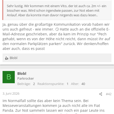
Sehr lustig. Wir kommen mit einem Vito, der ist auch ca. 2m +/- ein
bisschen was. Wird schon irgendwie passen, zur Not eben mit
Anlauf. Aber da konnte man davor nirgends was dazu lesen..
Ja, genau über die großartige Kommunikation vorab haben wir
uns auch gefreut - wie immer. 🙄 Hatte auch an die offizielle E-
Mail-Adresse geschrieben, aber da kam im Prinzip nur "Pech
gehabt, wenn es von der Höhe nicht reicht, dann müsst ihr auf
den normalen Parkplätzen parken" zurück. Wir denken/hoffen
aber auch, dass es passt
Blobl
R
e
a
Blobl
k
B
t
Parkrocker
i
Beiträge
2
Reaktionspunkte
1
Alter
40
o
n
3. Juni 2026
#42
e
Im Normalfall sollte das aber kein Thema sein. Bei
n
Messeveranstaltungen kommen ja auch nicht alle im Fiat
:
Panda. Zur Not sammeln lassen wir noch ein paar Leute ins