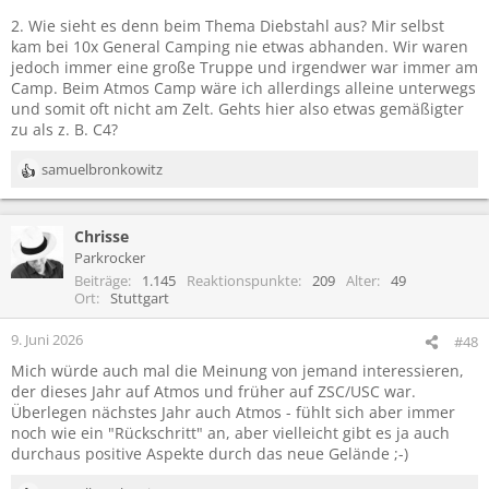
2. Wie sieht es denn beim Thema Diebstahl aus? Mir selbst
kam bei 10x General Camping nie etwas abhanden. Wir waren
jedoch immer eine große Truppe und irgendwer war immer am
Camp. Beim Atmos Camp wäre ich allerdings alleine unterwegs
und somit oft nicht am Zelt. Gehts hier also etwas gemäßigter
zu als z. B. C4?
samuelbronkowitz
R
e
a
Chrisse
k
t
Parkrocker
i
Beiträge
1.145
Reaktionspunkte
209
Alter
49
o
Ort
Stuttgart
n
e
9. Juni 2026
#48
n
Mich würde auch mal die Meinung von jemand interessieren,
:
der dieses Jahr auf Atmos und früher auf ZSC/USC war.
Überlegen nächstes Jahr auch Atmos - fühlt sich aber immer
noch wie ein "Rückschritt" an, aber vielleicht gibt es ja auch
durchaus positive Aspekte durch das neue Gelände ;-)