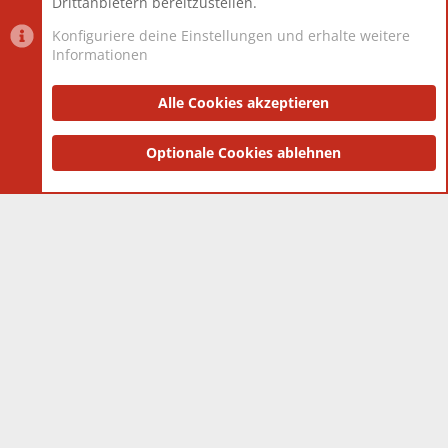
Drittanbietern bereitzustellen.
Konfiguriere deine Einstellungen und erhalte weitere
Informationen
Datenschutz-Einstellungen
PR Light
Deutsch [Du]
Nutzungsbedingungen
Alle Cookies akzeptieren
Datenschutzerklärung
Impressum
®
Community platform by XenForo
Optionale Cookies ablehnen
© 2010-2025 XenForo Ltd.
|
Style
and add-ons by ThemeHouse