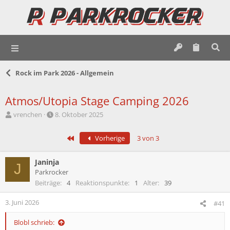
Rock im Park 2026 - Allgemein
Atmos/Utopia Stage Camping 2026
E
E
vrenchen
8. Oktober 2025
r
r
s
s
Erste
Vorherige
3 von 3
t
t
e
e
l
l
Janinja
J
l
l
Parkrocker
e
t
Beiträge
4
Reaktionspunkte
1
Alter
39
r
a
m
3. Juni 2026
#41
Blobl schrieb: