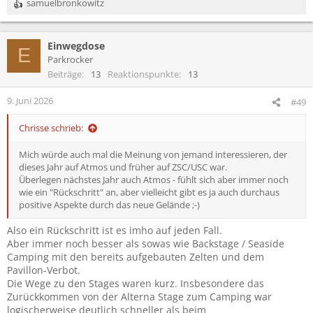
samuelbronkowitz
R
e
a
Einwegdose
k
E
t
Parkrocker
i
Beiträge
13
Reaktionspunkte
13
o
n
9. Juni 2026
#49
e
n
Chrisse schrieb:
:
Mich würde auch mal die Meinung von jemand interessieren, der
dieses Jahr auf Atmos und früher auf ZSC/USC war.
Überlegen nächstes Jahr auch Atmos - fühlt sich aber immer noch
wie ein "Rückschritt" an, aber vielleicht gibt es ja auch durchaus
positive Aspekte durch das neue Gelände ;-)
Also ein Rückschritt ist es imho auf jeden Fall.
Aber immer noch besser als sowas wie Backstage / Seaside
Camping mit den bereits aufgebauten Zelten und dem
Pavillon-Verbot.
Die Wege zu den Stages waren kurz. Insbesondere das
Zurückkommen von der Alterna Stage zum Camping war
logischerweise deutlich schneller als beim