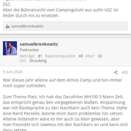
ZSC.
Aber die Bühnensicht vom Campingstuhl aus aufm USC ist
leider durch nix zu ersetzen.
samuelbronkowitz
R
e
a
samuelbronkowitz
k
t
Parkrocker
i
Beiträge
81
Reaktionspunkte
69
Alter
33
o
Ort
Straubing
n
e
9. Juni 2026
#50
n
War dieses Jahr alleine auf dem Atmos Camp und bin immer
:
noch super zufrieden.
Zum Thema Platz: Ich hab das Decathlon MH100 3 Mann Zelt,
das entspricht genau den vorgegebenen Maßen. Anspannung
war mit Rücksprache zu den Nachbarn auch kein Thema. Hatte
eine Rand Parzelle, konnte mich dann problemlos hin setzen.
Alleine mittendrin wäre es mir auch zu klein gewesen, aber
man freundet sich sowieso mit den Nachbarn an und kann sich
dazu setzen.