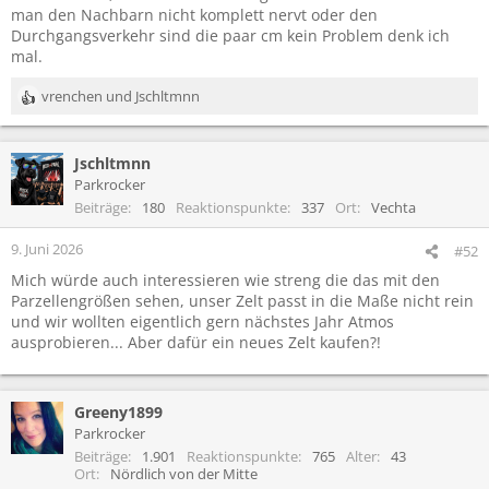
man den Nachbarn nicht komplett nervt oder den
Durchgangsverkehr sind die paar cm kein Problem denk ich
mal.
vrenchen
und
Jschltmnn
R
e
a
Jschltmnn
k
t
Parkrocker
i
Beiträge
180
Reaktionspunkte
337
Ort
Vechta
o
n
9. Juni 2026
#52
e
Mich würde auch interessieren wie streng die das mit den
n
Parzellengrößen sehen, unser Zelt passt in die Maße nicht rein
:
und wir wollten eigentlich gern nächstes Jahr Atmos
ausprobieren... Aber dafür ein neues Zelt kaufen?!
Greeny1899
Parkrocker
Beiträge
1.901
Reaktionspunkte
765
Alter
43
Ort
Nördlich von der Mitte