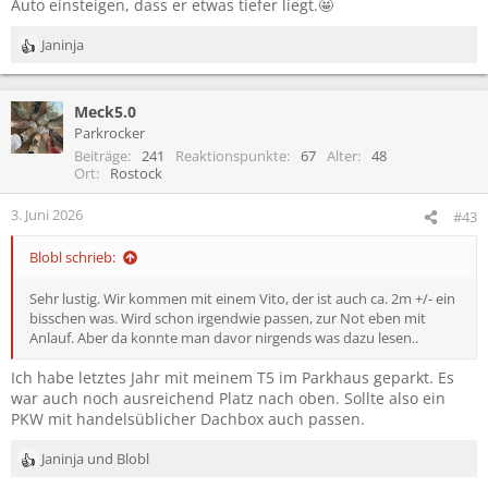
Auto einsteigen, dass er etwas tiefer liegt.🤩
Janinja
R
e
a
Meck5.0
k
t
Parkrocker
i
Beiträge
241
Reaktionspunkte
67
Alter
48
o
Ort
Rostock
n
e
3. Juni 2026
#43
n
:
Blobl schrieb:
Sehr lustig. Wir kommen mit einem Vito, der ist auch ca. 2m +/- ein
bisschen was. Wird schon irgendwie passen, zur Not eben mit
Anlauf. Aber da konnte man davor nirgends was dazu lesen..
Ich habe letztes Jahr mit meinem T5 im Parkhaus geparkt. Es
war auch noch ausreichend Platz nach oben. Sollte also ein
PKW mit handelsüblicher Dachbox auch passen.
Janinja
und
Blobl
R
e