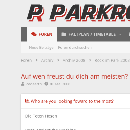
FOREN
FALTPLAN / TIMETABLE
Neue Beiträge
Foren durchsuchen
Foren
Archiv
Archiv 2008
Rock im Park 2008
Auf wen freust du dich am meisten?
E
E
icedearth
30. Mai 2008
r
r
s
s
t
t
Who are you looking foward to the most?
e
e
l
l
l
l
Die Toten Hosen
e
t
r
a