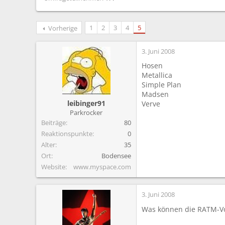
1
2
3
4
5
Vorherige
3. Juni 2008
Hosen
Metallica
Simple Plan
Madsen
leibinger91
Verve
Parkrocker
Beiträge
80
Reaktionspunkte
0
Alter
35
Ort
Bodensee
Website
www.myspace.com
3. Juni 2008
Was können die RATM-Vo