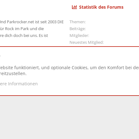
Statistik des Forums
nd Parkrocker.net ist seit 2003 DIE
Themen
ür Rock im Park und die
Beiträge
e dich doch bei uns. Es ist
Mitglieder
Neuestes Mitglied
e
ebsite funktioniert, und optionale Cookies, um den Komfort bei d
N
eitzustellen.
tere Informationen
d.
|
Style and add-ons by ThemeHouse