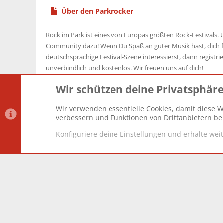
Über den Parkrocker
Rock im Park ist eines von Europas größten Rock-Festivals. U
Community dazu! Wenn Du Spaß an guter Musik hast, dich f
deutschsprachige Festival-Szene interessierst, dann registrier
unverbindlich und kostenlos. Wir freuen uns auf dich!
Wir schützen deine Privatsphär
Wir verwenden essentielle Cookies, damit diese W
Datenschutz-Einstellungen
PR Light
Deutsch [Du]
verbessern und Funktionen von Drittanbietern ber
Konfiguriere deine Einstellungen und erhalte wei
®
Community platform by XenForo
© 2010-2025 XenForo Lt