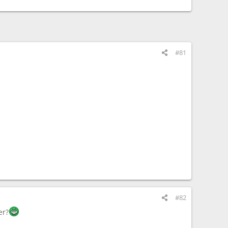
#81
#82
er?