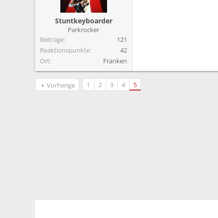
Stuntkeyboarder
Parkrocker
Beiträge
121
Reaktionspunkte
42
Ort
Franken
1
2
3
4
5
Vorherige