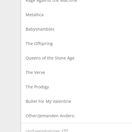
Rage Against the Machine
m
Metallica
Babyshambles
The Offspring
Queens of the Stone Age
The Verve
The Prodigy
Bullet For My Valentine
Other/Jemanden Anders:
Umfrageteilnehmer
177