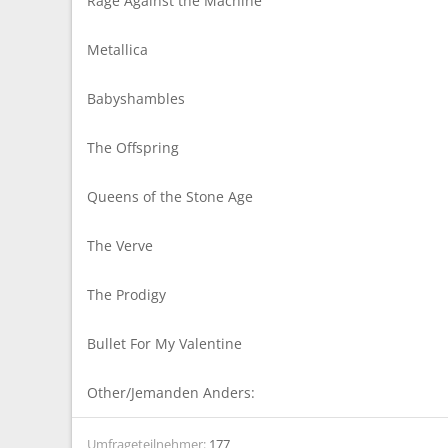
Rage Against the Machine
m
Metallica
Babyshambles
The Offspring
Queens of the Stone Age
The Verve
The Prodigy
Bullet For My Valentine
Other/Jemanden Anders:
Umfrageteilnehmer
177