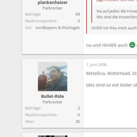
plankenheizer
Parkrocker
Na auf jeden die Hose
Beiträge
69
Wo sind die Hosenfans
Reaktionspunkte
0
Ort
nordbayern & thüringen
HIIER! Ich freu mich auc
na und HIIIIIER auch
1. Juni 2008
Metallica, Motörhead, D
(des sind so viel leider
Bullet-Ride
Parkrocker
Beiträge
2
Reaktionspunkte
0
Alter
35