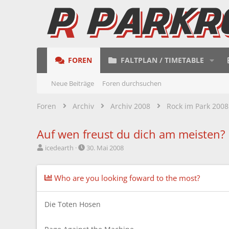
FOREN
FALTPLAN / TIMETABLE
Neue Beiträge
Foren durchsuchen
Foren
Archiv
Archiv 2008
Rock im Park 2008
Auf wen freust du dich am meisten?
E
E
icedearth
30. Mai 2008
r
r
s
s
t
t
Who are you looking foward to the most?
e
e
l
l
l
l
Die Toten Hosen
e
t
r
a