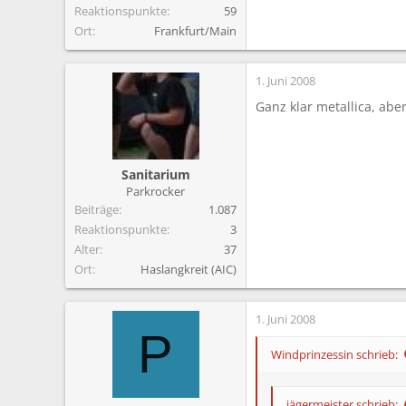
Reaktionspunkte
59
Ort
Frankfurt/Main
1. Juni 2008
Ganz klar metallica, aber
Sanitarium
Parkrocker
Beiträge
1.087
Reaktionspunkte
3
Alter
37
Ort
Haslangkreit (AIC)
1. Juni 2008
P
Windprinzessin schrieb:
jägermeister schrieb: