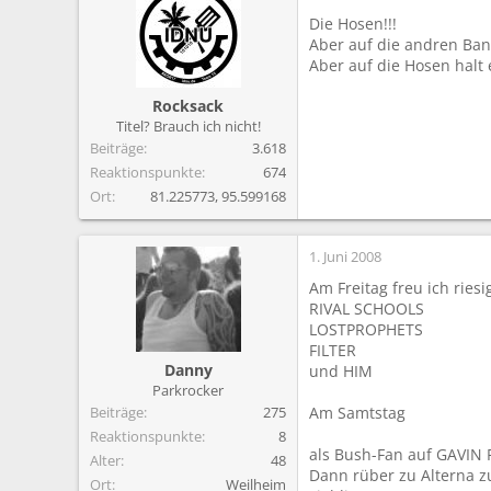
Die Hosen!!!
Aber auf die andren Ban
Aber auf die Hosen halt 
Rocksack
Titel? Brauch ich nicht!
Beiträge
3.618
Reaktionspunkte
674
Ort
81.225773, 95.599168
1. Juni 2008
Am Freitag freu ich riesi
RIVAL SCHOOLS
LOSTPROPHETS
FILTER
Danny
und HIM
Parkrocker
Beiträge
275
Am Samtstag
Reaktionspunkte
8
als Bush-Fan auf GAVIN 
Alter
48
Dann rüber zu Alterna 
Ort
Weilheim