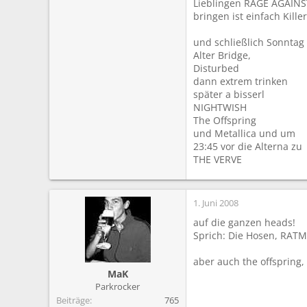
Lieblingen RAGE AGAINST
bringen ist einfach Killer!
und schließlich Sonntag
Alter Bridge,
Disturbed
dann extrem trinken
später a bisserl
NIGHTWISH
The Offspring
und Metallica und um
23:45 vor die Alterna zu
THE VERVE
1. Juni 2008
auf die ganzen heads!
Sprich: Die Hosen, RATM,
aber auch the offspring,
MaK
Parkrocker
Beiträge
765