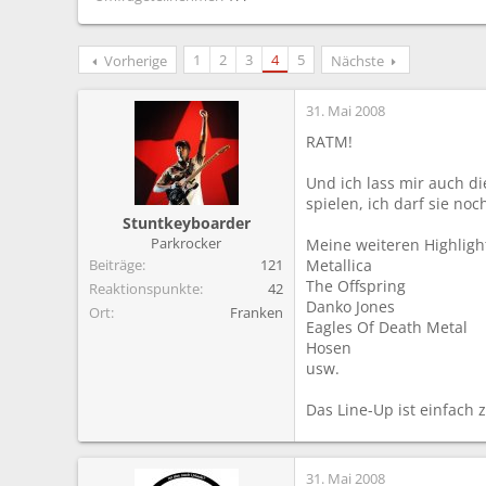
1
2
3
4
5
Vorherige
Nächste
31. Mai 2008
RATM!
Und ich lass mir auch d
spielen, ich darf sie noc
Stuntkeyboarder
Parkrocker
Meine weiteren Highligh
Beiträge
121
Metallica
The Offspring
Reaktionspunkte
42
Danko Jones
Ort
Franken
Eagles Of Death Metal
Hosen
usw.
Das Line-Up ist einfach
31. Mai 2008