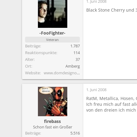
1. Juni 2008
Black Stone Cherry und 3
-FooFighter-
Veteran
Beiträge
1.787
Reaktionspunkte
114
Alter
37
Ort
Amberg
Website
www.domdesignonline.de
1. Juni 2008
RatM, Metallica, Hosen, O
Ich freu mich auf fast a
von den dreien ich mich
firebass
Schon fast ein Großer
Beiträge
5.516