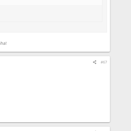
aha!
#67