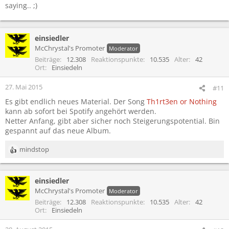
saying.. ;)
einsiedler
McChrystal's Promoter
Moderator
Beiträge
12.308
Reaktionspunkte
10.535
Alter
42
Ort
Einsiedeln
27. Mai 2015
#11
Es gibt endlich neues Material. Der Song
Th1rt3en or Nothing
kann ab sofort bei Spotify angehört werden.
Netter Anfang, gibt aber sicher noch Steigerungspotential. Bin
gespannt auf das neue Album.
mindstop
R
e
a
einsiedler
k
t
McChrystal's Promoter
Moderator
i
Beiträge
12.308
Reaktionspunkte
10.535
Alter
42
o
Ort
Einsiedeln
n
e