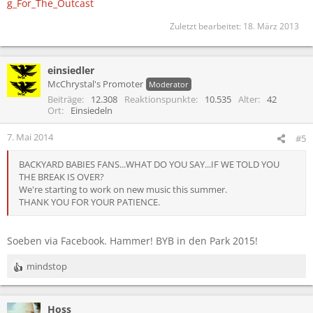
g_For_The_Outcast
Zuletzt bearbeitet:
18. März 2013
einsiedler
McChrystal's Promoter
Moderator
Beiträge
12.308
Reaktionspunkte
10.535
Alter
42
Ort
Einsiedeln
7. Mai 2014
#5
BACKYARD BABIES FANS...WHAT DO YOU SAY...IF WE TOLD YOU
THE BREAK IS OVER?
We're starting to work on new music this summer.
THANK YOU FOR YOUR PATIENCE.
Soeben via Facebook. Hammer! BYB in den Park 2015!
mindstop
R
e
a
Hoss
k