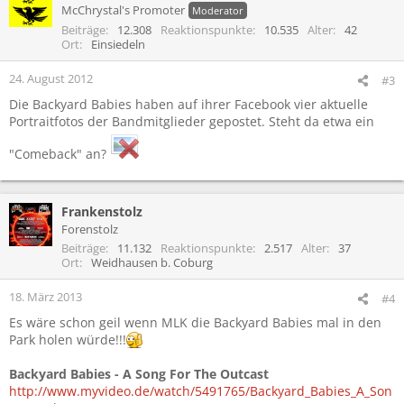
McChrystal's Promoter
Moderator
Beiträge
12.308
Reaktionspunkte
10.535
Alter
42
Ort
Einsiedeln
24. August 2012
#3
Die Backyard Babies haben auf ihrer Facebook vier aktuelle
Portraitfotos der Bandmitglieder gepostet. Steht da etwa ein
"Comeback" an?
Frankenstolz
Forenstolz
Beiträge
11.132
Reaktionspunkte
2.517
Alter
37
Ort
Weidhausen b. Coburg
18. März 2013
#4
Es wäre schon geil wenn MLK die Backyard Babies mal in den
Park holen würde!!!
Backyard Babies - A Song For The Outcast
http://www.myvideo.de/watch/5491765/Backyard_Babies_A_Son