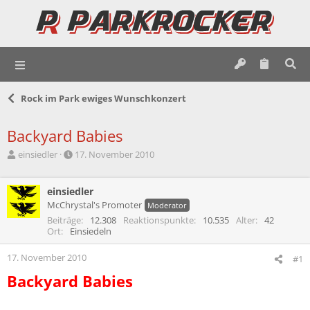
Rock im Park ewiges Wunschkonzert
Backyard Babies
E
E
einsiedler
17. November 2010
r
r
s
s
t
einsiedler
t
e
e
McChrystal's Promoter
Moderator
l
l
Beiträge
12.308
Reaktionspunkte
10.535
Alter
42
l
l
Ort
Einsiedeln
e
t
r
a
17. November 2010
#1
m
Backyard Babies