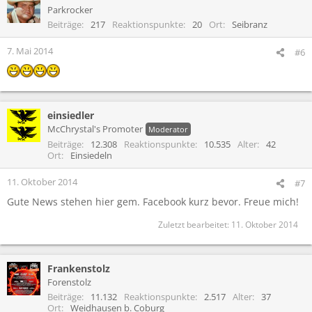
t
Parkrocker
i
Beiträge
217
Reaktionspunkte
20
Ort
Seibranz
o
n
7. Mai 2014
#6
e
n
:
einsiedler
McChrystal's Promoter
Moderator
Beiträge
12.308
Reaktionspunkte
10.535
Alter
42
Ort
Einsiedeln
11. Oktober 2014
#7
Gute News stehen hier gem. Facebook kurz bevor. Freue mich!
Zuletzt bearbeitet:
11. Oktober 2014
Frankenstolz
Forenstolz
Beiträge
11.132
Reaktionspunkte
2.517
Alter
37
Ort
Weidhausen b. Coburg