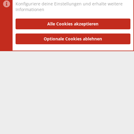
Konfiguriere deine Einstellungen und erhalte weitere
Informationen
Datenschutz-Einstellungen
PR Light
Deutsch [Du]
Nutzungsbedingungen
Alle Cookies akzeptieren
Datenschutzerklärung
Impressum
®
Community platform by XenForo
Optionale Cookies ablehnen
© 2010-2025 XenForo Ltd.
|
Style
and add-ons by ThemeHouse