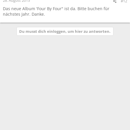
28. August 2015
#12
n
Das neue Album 'Four By Four" ist da. Bitte buchen für
:
nächstes Jahr. Danke.
Du musst dich einloggen, um hier zu antworten.