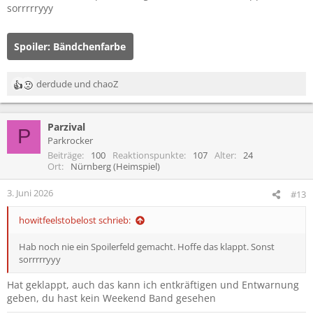
sorrrrryyy
Spoiler:
Bändchenfarbe
derdude
und
chaoZ
R
e
a
Parzival
k
P
t
Parkrocker
i
Beiträge
100
Reaktionspunkte
107
Alter
24
o
Ort
Nürnberg (Heimspiel)
n
e
3. Juni 2026
#13
n
:
howitfeelstobelost schrieb:
Hab noch nie ein Spoilerfeld gemacht. Hoffe das klappt. Sonst
sorrrrryyy
Hat geklappt, auch das kann ich entkräftigen und Entwarnung
geben, du hast kein Weekend Band gesehen