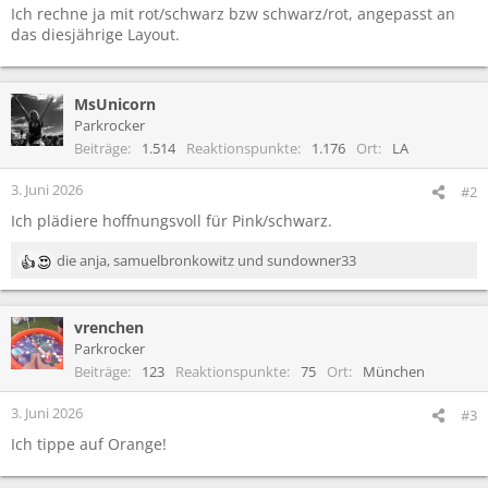
Ich rechne ja mit rot/schwarz bzw schwarz/rot, angepasst an
das diesjährige Layout.
MsUnicorn
Parkrocker
Beiträge
1.514
Reaktionspunkte
1.176
Ort
LA
3. Juni 2026
#2
Ich plädiere hoffnungsvoll für Pink/schwarz.
die anja
,
samuelbronkowitz
und
sundowner33
R
e
a
vrenchen
k
t
Parkrocker
i
Beiträge
123
Reaktionspunkte
75
Ort
München
o
n
3. Juni 2026
#3
e
Ich tippe auf Orange!
n
: