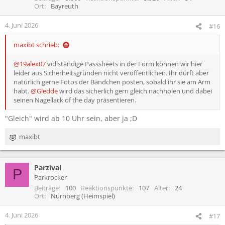
o
Ort
Bayreuth
n
e
4. Juni 2026
#16
n
:
maxibt schrieb:
@19alex07
vollständige Passsheets in der Form können wir hier
leider aus Sicherheitsgründen nicht veröffentlichen. Ihr dürft aber
natürlich gerne Fotos der Bändchen posten, sobald ihr sie am Arm
habt.
@Gledde
wird das sicherlich gern gleich nachholen und dabei
seinen Nagellack of the day präsentieren.
"Gleich" wird ab 10 Uhr sein, aber ja ;D
maxibt
R
e
a
Parzival
k
P
t
Parkrocker
i
Beiträge
100
Reaktionspunkte
107
Alter
24
o
Ort
Nürnberg (Heimspiel)
n
e
4. Juni 2026
#17
n