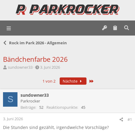
Rock im Park 2026 - Allgemein
Bändchenfarbe 2026
E
E
sundowner33
3. Juni 2026
r
r
s
s
Letzte
1 von 2
Nächste
t
t
e
e
l
l
sundowner33
S
l
l
Parkrocker
e
t
Beiträge
52
Reaktionspunkte
45
r
a
m
3. Juni 2026
#1
Die Stunden sind gezählt, irgendwelche Vorschläge?