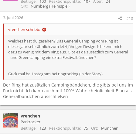
Beiträge
100
Reaktionspunkte
107
Alter
24
o
Ort
Nürnberg (Heimspiel)
n
e
3. Juni 2026
#10
n
:
vrenchen schrieb:
Welches hast du gesehen? Das General Camping vom Ring ist
dieses Jahr sehr ähnlich zum letztjährigen Design. Ich kenn mich
dazu zu wenig mit dem Ring aus. Gibt es da zusätzlich zum General
- und Greencamping ein extra Festivalbändchen?
Guck mal bei Instagram bei ringrocking (in der Story)
Der Ring hat zusätzlich Campingbändchen, die gibts bei uns im
Park nicht. Ich kann auch mit 100% Wahrscheinlichkeit Blau als
Generalbändchen ausschließen
vrenchen
Parkrocker
Beiträge
123
Reaktionspunkte
75
Ort
München