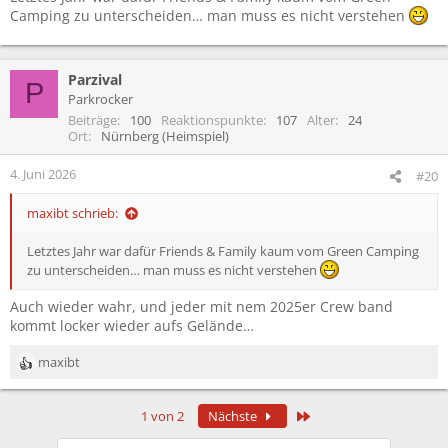
Camping zu unterscheiden… man muss es nicht verstehen
Parzival
P
Parkrocker
Beiträge
100
Reaktionspunkte
107
Alter
24
Ort
Nürnberg (Heimspiel)
4. Juni 2026
#20
maxibt schrieb:
Letztes Jahr war dafür Friends & Family kaum vom Green Camping
zu unterscheiden… man muss es nicht verstehen
Auch wieder wahr, und jeder mit nem 2025er Crew band
kommt locker wieder aufs Gelände…
maxibt
R
e
a
Letzte
1 von 2
Nächste
k
t