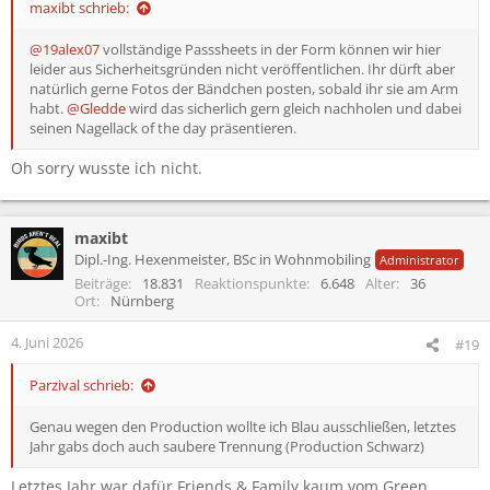
maxibt schrieb:
@19alex07
vollständige Passsheets in der Form können wir hier
leider aus Sicherheitsgründen nicht veröffentlichen. Ihr dürft aber
natürlich gerne Fotos der Bändchen posten, sobald ihr sie am Arm
habt.
@Gledde
wird das sicherlich gern gleich nachholen und dabei
seinen Nagellack of the day präsentieren.
Oh sorry wusste ich nicht.
maxibt
Dipl.-Ing. Hexenmeister, BSc in Wohnmobiling
Administrator
Beiträge
18.831
Reaktionspunkte
6.648
Alter
36
Ort
Nürnberg
4. Juni 2026
#19
Parzival schrieb:
Genau wegen den Production wollte ich Blau ausschließen, letztes
Jahr gabs doch auch saubere Trennung (Production Schwarz)
Letztes Jahr war dafür Friends & Family kaum vom Green