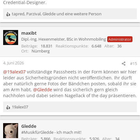
Credential-Designer.
tapred
,
Parzival
,
Gledde
und eine weitere Person
R
e
a
maxibt
k
t
Dipl.-Ing. Hexenmeister, BSc in Wohnmobiling
Administrator
i
Beiträge
18.831
Reaktionspunkte
6.648
Alter
36
o
Ort
Nürnberg
n
e
4. Juni 2026
#15
n
@19alex07
vollständige Passsheets in der Form können wir hier
:
leider aus Sicherheitsgründen nicht veröffentlichen. Ihr dürft
aber natürlich gerne Fotos der Bändchen posten, sobald ihr sie
am Arm habt.
@Gledde
wird das sicherlich gern gleich
nachholen und dabei seinen Nagellack of the day präsentieren.
19alex07
R
e
a
Gledde
k
t
#MusikfürGledde - ich mach mit!
i
Beiträge
5.866
Reaktionspunkte
5.926
Alter
34