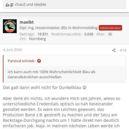
chaoZ
und
Gledde
R
e
a
maxibt
k
t
Dipl.-Ing. Hexenmeister, BSc in Wohnmobiling
Administrator
i
Beiträge
18.831
Reaktionspunkte
6.648
Alter
36
o
Ort
Nürnberg
n
e
4. Juni 2026
#14
n
:
Parzival schrieb:
Ich kann auch mit 100% Wahrscheinlichkeit Blau als
Generalbändchen ausschließen
Das galt dann wohl nicht für Dunkelblau 😜
Aber denk dir nichts, ich wundere mich seit Jahren, wieso so
unterschiedliche Credentials optisch so nah beieinander
gestaltet werden. Es wäre ein Leichtes gewesen, das
Production Band z.B. gestreift zu machen und der Secu am
Backstage-Durchgang nachts um 1 hätte direkt nen deutlich
einfacheren Job. Naja. In meinem nächsten Leben werde ich