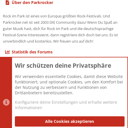
Über den Parkrocker
Rock im Park ist eines von Europas größten Rock-Festivals. Und
Parkrocker.net ist seit 2003 DIE Community dazu! Wenn Du Spaß an
guter Musik hast, dich für Rock im Park und die deutschsprachige
Festival-Szene interessierst, dann registriere dich doch bei uns. Es ist
unverbindlich und kostenlos. Wir freuen uns auf dich!
Statistik des Forums
Wir schützen deine Privatsphäre
Themen
22.121
Beiträge
825.694
Wir verwenden essentielle Cookies, damit diese Website
Mitglieder
12.427
funktioniert, und optionale Cookies, um den Komfort bei
Neuestes Mitglied
Berlin
der Nutzung zu verbessern und Funktionen von
Drittanbietern bereitzustellen.
Konfiguriere deine Einstellungen und erhalte weitere
Informationen
Datenschutz-Einstellungen
PR Light
Deutsch [Du]
Nutzungsbedingungen
Alle Cookies akzeptieren
Datenschutzerklärung
Impressum