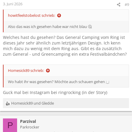
3. Juni 2026
#9
howitfeelstobelost schrieb:
Also das was ich gesehen habe war nicht blau 🤔
Welches hast du gesehen? Das General Camping vom Ring ist
dieses Jahr sehr ähnlich zum letztjährigen Design. Ich kenn
mich dazu zu wenig mit dem Ring aus. Gibt es da zusätzlich
zum General - und Greencamping ein extra Festivalbändchen?
Homesick89 schrieb:
Wo habt ihr was gesehen? Möchte auch schauen gehen ;_;
Guck mal bei Instagram bei ringrocking (in der Story)
Homesick89
und
Gledde
R
e
a
Parzival
k
P
t
Parkrocker
i