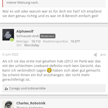
meiner Meinung nach.
War es voll oder warum war es für dich ein Fail? Ich empfand
sie dort genau richtig und es war im B Bereich einfach geil!
Alphawolf
Schnauzer-Andi
Moderator
Beiträge
10.112
Reaktionspunkte
10.377
Ort
Mos Eisley
6. Juni 2022
#10
Als ich sie das erste mal gesehen hab (2012 im Park) war das
mit der schlechten Liveband definitiv noch kein Gerücht, das
kann ich verbindlich sagen
haben sich aber gut gemacht.
Da scheint ihnen ein Ruf anzuhängen, der nicht mehr
gerechtfertigt ist.
Cunego
und
indiscernible
R
e
a
Charles_Robotnik
k
t
Thomas Anderster