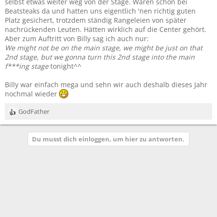
selbst etwas weiter weg von der Stage. Waren schon bei
Beatsteaks da und hatten uns eigentlich 'nen richtig guten
Platz gesichert, trotzdem ständig Rangeleien von später
nachrückenden Leuten. Hätten wirklich auf die Center gehört.
Aber zum Auftritt von Billy sag ich auch nur:
We might not be on the main stage, we might be just on that
2nd stage, but we gonna turn this 2nd stage into the main
f***ing stage
tonight^^
Billy war einfach mega und sehn wir auch deshalb dieses Jahr
nochmal wieder
GodFather
R
e
a
Du musst dich einloggen, um hier zu antworten.
k
t
i
o
n
e
n
: