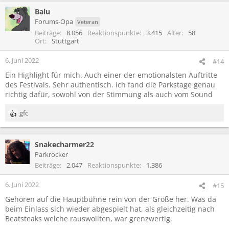
Balu
Forums-Opa
Veteran
Beiträge
8.056
Reaktionspunkte
3.415
Alter
58
Ort
Stuttgart
6. Juni 2022
#14
Ein Highlight für mich. Auch einer der emotionalsten Auftritte
des Festivals. Sehr authentisch. Ich fand die Parkstage genau
richtig dafür, sowohl von der Stimmung als auch vom Sound
gfc
R
e
a
Snakecharmer22
k
t
Parkrocker
i
Beiträge
2.047
Reaktionspunkte
1.386
o
n
6. Juni 2022
#15
e
Gehören auf die Hauptbühne rein von der Größe her. Was da
n
beim Einlass sich wieder abgespielt hat, als gleichzeitig nach
:
Beatsteaks welche rauswollten, war grenzwertig.