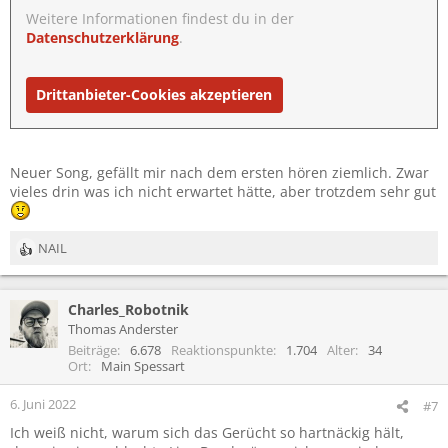
Weitere Informationen findest du in der
Datenschutzerklärung
.
Drittanbieter-Cookies akzeptieren
Neuer Song, gefällt mir nach dem ersten hören ziemlich. Zwar
vieles drin was ich nicht erwartet hätte, aber trotzdem sehr gut
NAIL
R
e
a
Charles_Robotnik
k
t
Thomas Anderster
i
Beiträge
6.678
Reaktionspunkte
1.704
Alter
34
o
Ort
Main Spessart
n
e
6. Juni 2022
#7
n
Ich weiß nicht, warum sich das Gerücht so hartnäckig hält,
: