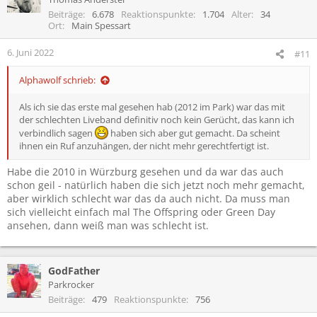
i
Beiträge
6.678
Reaktionspunkte
1.704
Alter
34
o
Ort
Main Spessart
n
e
6. Juni 2022
#11
n
:
Alphawolf schrieb:
Als ich sie das erste mal gesehen hab (2012 im Park) war das mit
der schlechten Liveband definitiv noch kein Gerücht, das kann ich
verbindlich sagen
haben sich aber gut gemacht. Da scheint
ihnen ein Ruf anzuhängen, der nicht mehr gerechtfertigt ist.
Habe die 2010 in Würzburg gesehen und da war das auch
schon geil - natürlich haben die sich jetzt noch mehr gemacht,
aber wirklich schlecht war das da auch nicht. Da muss man
sich vielleicht einfach mal The Offspring oder Green Day
ansehen, dann weiß man was schlecht ist.
GodFather
Parkrocker
Beiträge
479
Reaktionspunkte
756