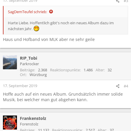
17. September 2019
#3
n
:
SagDemTeufel schrieb:
Harte Liebe. Hoffentlich gibt's noch ein neues Album dazu im
nächsten Jahr.
Haus und Hofband von MLK aber ne sehr geile
RIP_Tobi
Parkrocker
Beiträge
2.368
Reaktionspunkte
1.486
Alter
32
Ort
Würzburg
17. September 2019
#4
Hoffe auch auf ein neues Album. Grundsätzlich immer solide
Musik, bei welcher man gut abgehen kann.
Frankenstolz
Forenstolz
Beiträge
11.132
Reaktionspunkte
2.517
Alter
37