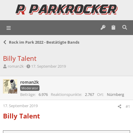
Rock im Park 2022 - Bestätigte Bands
Billy Talent
E
E
roman2k
17. September 2019
r
r
s
s
t
roman2k
t
e
e
Moderator
l
l
Beiträge
6.976
Reaktionspunkte
2.767
Ort
Nürnberg
l
l
e
t
17. September 2019
#1
r
a
Billy Talent
m