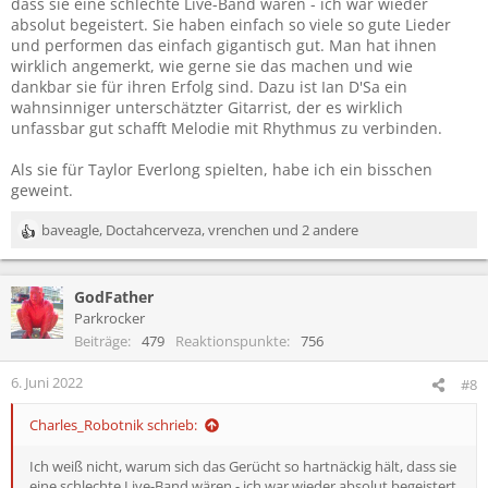
dass sie eine schlechte Live-Band wären - ich war wieder
absolut begeistert. Sie haben einfach so viele so gute Lieder
und performen das einfach gigantisch gut. Man hat ihnen
wirklich angemerkt, wie gerne sie das machen und wie
dankbar sie für ihren Erfolg sind. Dazu ist Ian D'Sa ein
wahnsinniger unterschätzter Gitarrist, der es wirklich
unfassbar gut schafft Melodie mit Rhythmus zu verbinden.
Als sie für Taylor Everlong spielten, habe ich ein bisschen
geweint.
baveagle
,
Doctahcerveza
,
vrenchen
und 2 andere
R
e
a
GodFather
k
t
Parkrocker
i
Beiträge
479
Reaktionspunkte
756
o
n
6. Juni 2022
#8
e
n
Charles_Robotnik schrieb:
:
Ich weiß nicht, warum sich das Gerücht so hartnäckig hält, dass sie
eine schlechte Live-Band wären - ich war wieder absolut begeistert.