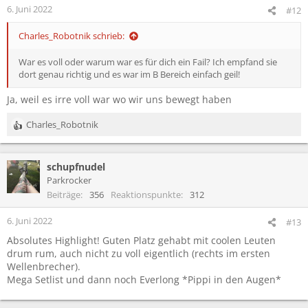
6. Juni 2022
#12
Charles_Robotnik schrieb:
War es voll oder warum war es für dich ein Fail? Ich empfand sie
dort genau richtig und es war im B Bereich einfach geil!
Ja, weil es irre voll war wo wir uns bewegt haben
Charles_Robotnik
R
e
a
schupfnudel
k
t
Parkrocker
i
Beiträge
356
Reaktionspunkte
312
o
n
6. Juni 2022
#13
e
Absolutes Highlight! Guten Platz gehabt mit coolen Leuten
n
drum rum, auch nicht zu voll eigentlich (rechts im ersten
:
Wellenbrecher).
Mega Setlist und dann noch Everlong *Pippi in den Augen*