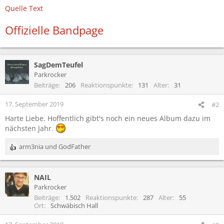
Quelle Text
Offizielle Bandpage
SagDemTeufel
Parkrocker
Beiträge
206
Reaktionspunkte
131
Alter
31
17. September 2019
#2
Harte Liebe. Hoffentlich gibt's noch ein neues Album dazu im
nächsten Jahr.
arm3nia
und
GodFather
R
e
a
NAIL
k
t
Parkrocker
i
Beiträge
1.502
Reaktionspunkte
287
Alter
55
o
Ort
Schwäbisch Hall
n
e