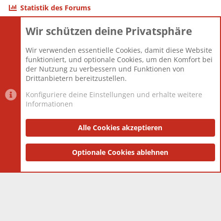
Statistik des Forums
Wir schützen deine Privatsphäre
Themen
22.121
Beiträge
825.682
Wir verwenden essentielle Cookies, damit diese Website
Mitglieder
12.427
funktioniert, und optionale Cookies, um den Komfort bei
Neuestes Mitglied
Berlin
der Nutzung zu verbessern und Funktionen von
Drittanbietern bereitzustellen.
Konfiguriere deine Einstellungen und erhalte weitere
Informationen
Datenschutz-Einstellungen
PR Light
Deutsch [Du]
Nutzungsbedingungen
Alle Cookies akzeptieren
Datenschutzerklärung
Impressum
®
Community platform by XenForo
Optionale Cookies ablehnen
© 2010-2025 XenForo Ltd.
|
Style
and add-ons by ThemeHouse