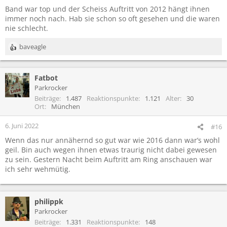
Band war top und der Scheiss Auftritt von 2012 hängt ihnen
immer noch nach. Hab sie schon so oft gesehen und die waren
nie schlecht.
baveagle
R
e
a
Fatbot
k
t
Parkrocker
i
Beiträge
1.487
Reaktionspunkte
1.121
Alter
30
o
Ort
München
n
e
6. Juni 2022
#16
n
Wenn das nur annähernd so gut war wie 2016 dann war’s wohl
:
geil. Bin auch wegen ihnen etwas traurig nicht dabei gewesen
zu sein. Gestern Nacht beim Auftritt am Ring anschauen war
ich sehr wehmütig.
philippk
Parkrocker
Beiträge
1.331
Reaktionspunkte
148