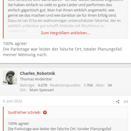
Sie haben einfach so viele so gute Lieder und performen das
einfach gigantisch gut. Man hat ihnen wirklich angemerkt, wie
gerne sie das machen und wie dankbar sie für ihren Erfolg sind.
Dazu ist Ian D'Sa ein wahnsinniger unterschätzter Gitarrist, der es
wirklich unfassbar gut schafft Melodie mit Rhythmus zu
verbinden.
Zum Vergrößern anklicken....
Als sie für Taylor Everlong spielten, habe ich ein bisschen geweint.
100% agree!
Die Parkstage war leider der falsche Ort, totaler Planungsfail
meiner Meinung nach.
Charles_Robotnik
Thomas Anderster
Beiträge
6.678
Reaktionspunkte
1.704
Alter
34
Ort
Main Spessart
6. Juni 2022
#9
GodFather schrieb:
100% agree!
Die Parkstage war leider der falsche Ort, totaler Planungsfail