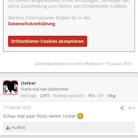
Um diesen eingebetteten Inhalt anzuzeigen, benötigen wir
deine Zustimmung zum Setzen von Drittanbieter-Cookies.
Weitere Informationen findest du in der
Datenschutzerklärung
.
Drittanbieter-Cookies akzeptieren
Zuletzt bearbeitet von einem Moderator:
14. Januar 2014
Oetker
Hatte mal nen Doktortitel
Beiträge
2.877
Reaktionspunkte
914
Ort
Nbg
17. Januar 2012
#14
Schau mal paar Posts weiter runter
KuzKus
R
e