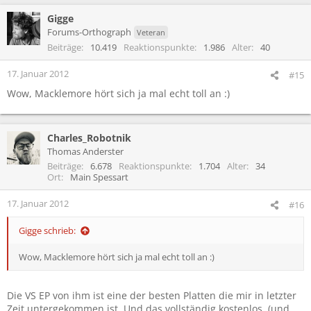
a
Gigge
k
t
Forums-Orthograph
Veteran
i
Beiträge
10.419
Reaktionspunkte
1.986
Alter
40
o
n
17. Januar 2012
#15
e
Wow, Macklemore hört sich ja mal echt toll an :)
n
:
Charles_Robotnik
Thomas Anderster
Beiträge
6.678
Reaktionspunkte
1.704
Alter
34
Ort
Main Spessart
17. Januar 2012
#16
Gigge schrieb:
Wow, Macklemore hört sich ja mal echt toll an :)
Die VS EP von ihm ist eine der besten Platten die mir in letzter
Zeit untergekommen ist. Und das vollständig kostenlos. (und