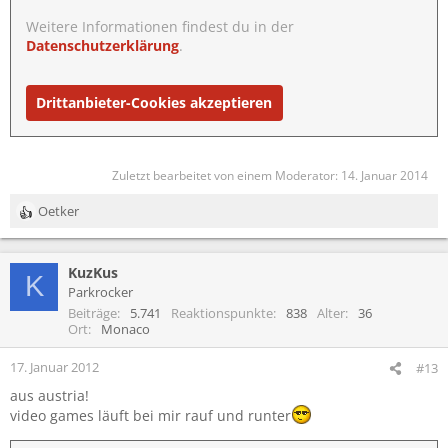
Weitere Informationen findest du in der
Datenschutzerklärung
.
Drittanbieter-Cookies akzeptieren
Zuletzt bearbeitet von einem Moderator:
14. Januar 2014
Oetker
R
e
a
KuzKus
k
K
t
Parkrocker
i
Beiträge
5.741
Reaktionspunkte
838
Alter
36
o
Ort
Monaco
n
e
17. Januar 2012
#13
n
aus austria!
:
video games läuft bei mir rauf und runter