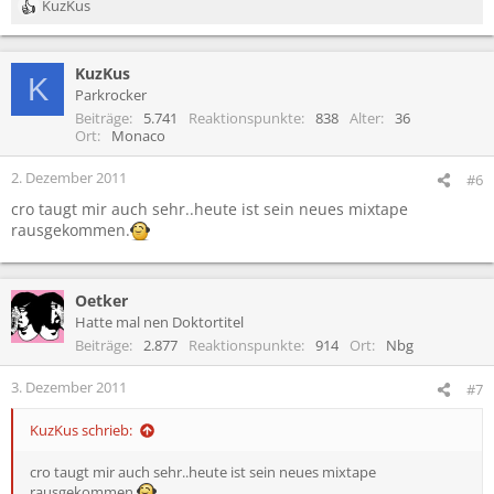
KuzKus
R
e
a
KuzKus
k
K
t
Parkrocker
i
Beiträge
5.741
Reaktionspunkte
838
Alter
36
o
Ort
Monaco
n
e
2. Dezember 2011
#6
n
cro taugt mir auch sehr..heute ist sein neues mixtape
:
rausgekommen.
Oetker
Hatte mal nen Doktortitel
Beiträge
2.877
Reaktionspunkte
914
Ort
Nbg
3. Dezember 2011
#7
KuzKus schrieb:
cro taugt mir auch sehr..heute ist sein neues mixtape
rausgekommen.