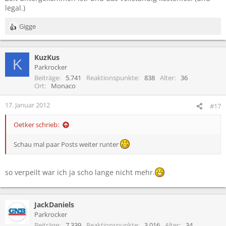
legal.)
Gigge
R
e
a
KuzKus
k
K
t
Parkrocker
i
Beiträge
5.741
Reaktionspunkte
838
Alter
36
o
Ort
Monaco
n
e
17. Januar 2012
#17
n
:
Oetker schrieb:
Schau mal paar Posts weiter runter
so verpeilt war ich ja scho lange nicht mehr.
JackDaniels
Parkrocker
Beiträge
7.339
Reaktionspunkte
3.016
Alter
34