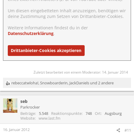
Um diesen eingebetteten Inhalt anzuzeigen, benötigen wir
deine Zustimmung zum Setzen von Drittanbieter-Cookies.
Weitere Informationen findest du in der
Datenschutzerklärung
.
Drittanbieter-Cookies akzeptieren
Zuletzt bearbeitet von einem Moderator:
14. Januar 2014
rebeccatwloha!
,
Snowboarderin
,
JackDaniels
und 2 andere
R
e
a
seb
k
t
Parkrocker
i
Beiträge
5.548
Reaktionspunkte
748
Ort
Augsburg
o
Website
www.last.fm
n
e
16. Januar 2012
#11
n