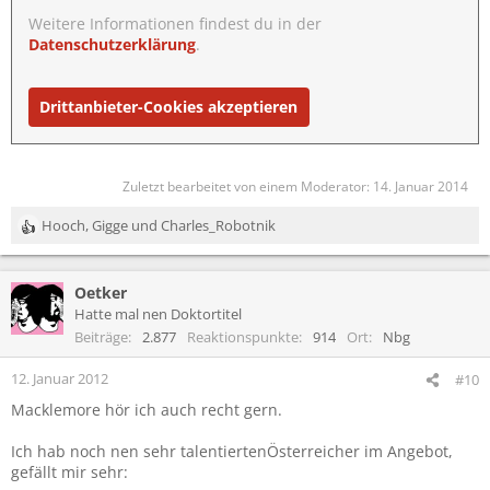
Weitere Informationen findest du in der
Datenschutzerklärung
.
Drittanbieter-Cookies akzeptieren
Zuletzt bearbeitet von einem Moderator:
14. Januar 2014
Hooch
,
Gigge
und
Charles_Robotnik
R
e
a
Oetker
k
t
Hatte mal nen Doktortitel
i
Beiträge
2.877
Reaktionspunkte
914
Ort
Nbg
o
n
12. Januar 2012
#10
e
Macklemore hör ich auch recht gern.
n
:
Ich hab noch nen sehr talentiertenÖsterreicher im Angebot,
gefällt mir sehr: