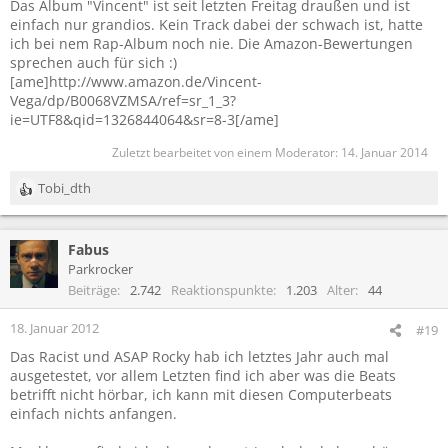
Das Album "Vincent" ist seit letzten Freitag draußen und ist
einfach nur grandios. Kein Track dabei der schwach ist, hatte
ich bei nem Rap-Album noch nie. Die Amazon-Bewertungen
sprechen auch für sich :)
[ame]http://www.amazon.de/Vincent-
Vega/dp/B0068VZMSA/ref=sr_1_3?
ie=UTF8&qid=1326844064&sr=8-3[/ame]
Zuletzt bearbeitet von einem Moderator:
14. Januar 2014
Tobi_dth
R
e
a
Fabus
k
t
Parkrocker
i
Beiträge
2.742
Reaktionspunkte
1.203
Alter
44
o
n
18. Januar 2012
#19
e
Das Racist und ASAP Rocky hab ich letztes Jahr auch mal
n
ausgetestet, vor allem Letzten find ich aber was die Beats
:
betrifft nicht hörbar, ich kann mit diesen Computerbeats
einfach nichts anfangen.