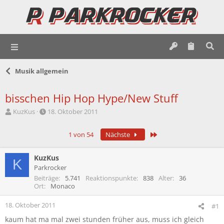
Musik allgemein
bisschen Hip Hop Hype/New Stuff
E
E
KuzKus
18. Oktober 2011
r
r
s
s
Letzte
1 von 54
Nächste
t
t
e
e
l
l
KuzKus
K
l
l
Parkrocker
e
t
Beiträge
5.741
Reaktionspunkte
838
Alter
36
r
a
Ort
Monaco
m
18. Oktober 2011
#1
kaum hat ma mal zwei stunden früher aus, muss ich gleich