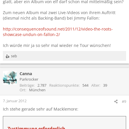
glatt, aber ein Album von elf darf schon mal mittelmäßig sein?
Zum neuen Album mal zwei Live-Videos von ihrem Auftritt
(diesmal nicht als Backing-Band) bei Jimmy Fallon:
http://consequenceofsound.net/2011/12/video-the-roots-
showcase-undun-on-fallon-2/
Ich würde mir ja so sehr mal wieder ne Tour wünschen!
seb
R
e
a
Canna
k
t
Parkrocker
i
Beiträge
2.787
Reaktionspunkte
544
Alter
39
o
Ort
München
n
e
7. Januar 2012
#9
n
Ich stehe gerade sehr auf Macklemore:
:
Zustimmung erforderlich