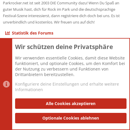
Parkrocker.net ist seit 2003 DIE Community dazu! Wenn Du Spaß an
guter Musik hast, dich für Rock im Park und die deutschsprachige
Festival-Szene interessierst, dann registriere dich doch bei uns. Es ist
unverbindlich und kostenlos. Wir freuen uns auf dich!
Statistik des Forums
Wir schützen deine Privatsphäre
Themen
22.121
Beiträge
825.692
Wir verwenden essentielle Cookies, damit diese Website
Mitglieder
12.427
funktioniert, und optionale Cookies, um den Komfort bei
Neuestes Mitglied
Berlin
der Nutzung zu verbessern und Funktionen von
Drittanbietern bereitzustellen.
Konfiguriere deine Einstellungen und erhalte weitere
Informationen
Datenschutz-Einstellungen
PR Light
Deutsch [Du]
Nutzungsbedingungen
Alle Cookies akzeptieren
Datenschutzerklärung
Impressum
®
Community platform by XenForo
Optionale Cookies ablehnen
© 2010-2025 XenForo Ltd.
|
Style
and add-ons by ThemeHouse