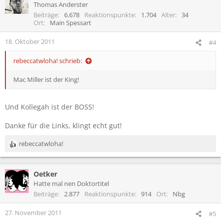
Thomas Anderster
Beiträge
6.678
Reaktionspunkte
1.704
Alter
34
Ort
Main Spessart
18. Oktober 2011
#4
rebeccatwloha! schrieb:
Mac Miller ist der King!
Und Kollegah ist der BOSS!
Danke für die Links, klingt echt gut!
rebeccatwloha!
R
e
a
Oetker
k
t
Hatte mal nen Doktortitel
i
Beiträge
2.877
Reaktionspunkte
914
Ort
Nbg
o
n
27. November 2011
#5
e