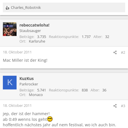
Charles_Robotnik
R
e
a
rebeccatwloha!
k
t
Staubsauger
i
Beiträge
3.735
Reaktionspunkte
1.737
Alter
32
o
Ort
Karlsruhe
n
e
18. Oktober 2011
#2
n
Mac Miller ist der King!
:
KuzKus
K
Parkrocker
Beiträge
5.741
Reaktionspunkte
838
Alter
36
Ort
Monaco
18. Oktober 2011
#3
jep, der ist der hammer!
ab 0:49 wenns los geht
hoffentlich nächstes jahr auf nem festival, wo ich auch bin.