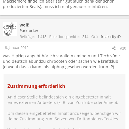
Macklemore finde ich aber sehr gut (auch dank der schön
produzierten Beats), muss ich mal genauer reinhören.
wolf!
Parkrocker
Beiträge
1.418
Reaktionspunkte
314
Ort
freak city :D
18. Januar 2012
#20
was HipHop angeht hör ich vorallem eminem und TechN9ne,
und deutsch abundzu ohrbooten oder sachen wie kraftklub
(obwohl das ja kaum als hiphop gesehen werden kann :P).
Zustimmung erforderlich
An dieser Stelle befindet sich ein eingebetteter Inhalt
eines externen Anbieters (z. B. von YouTube oder Vimeo).
Um diesen eingebetteten Inhalt anzuzeigen, benötigen wir
deine Zustimmung zum Setzen von Drittanbieter-Cookies.