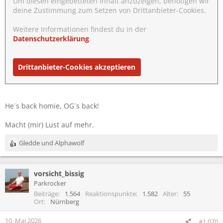
Um diesen eingebetteten Inhalt anzuzeigen, benötigen wir
deine Zustimmung zum Setzen von Drittanbieter-Cookies.
Weitere Informationen findest du in der
Datenschutzerklärung
.
Drittanbieter-Cookies akzeptieren
He´s back homie, OG´s back!
Macht (mir) Lust auf mehr.
Gledde
und
Alphawolf
R
e
a
vorsicht_bissig
k
t
Parkrocker
i
Beiträge
1.564
Reaktionspunkte
1.582
Alter
55
o
Ort
Nürnberg
n
e
10. Mai 2026
#1.070