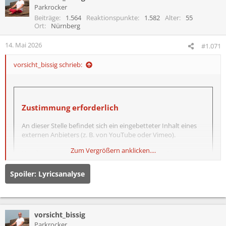
Parkrocker
Beiträge
1.564
Reaktionspunkte
1.582
Alter
55
Ort
Nürnberg
14. Mai 2026
#1.071
vorsicht_bissig schrieb:
Zustimmung erforderlich
An dieser Stelle befindet sich ein eingebetteter Inhalt eines
externen Anbieters (z. B. von YouTube oder Vimeo).
Zum Vergrößern anklicken....
Um diesen eingebetteten Inhalt anzuzeigen, benötigen wir
deine Zustimmung zum Setzen von Drittanbieter-Cookies.
Spoiler:
Lyricsanalyse
Weitere Informationen findest du in der
Datenschutzerklärung
.
vorsicht_bissig
Drittanbieter-Cookies akzeptieren
Parkrocker