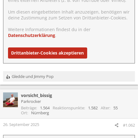
eines externen Anbieters (z. B. von YouTube oder Vimeo).
Um diesen eingebetteten Inhalt anzuzeigen, benötigen wir
deine Zustimmung zum Setzen von Drittanbieter-Cookies.
Weitere Informationen findest du in der
Datenschutzerklärung
.
Drittanbieter-Cookies akzeptieren
Gledde
und
Jimmy Pop
R
e
a
vorsicht_bissig
k
t
Parkrocker
i
Beiträge
1.564
Reaktionspunkte
1.582
Alter
55
o
Ort
Nürnberg
n
e
26. September 2025
#1.062
n
: