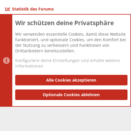
Statistik des Forums
Wir schützen deine Privatsphäre
Themen
22.120
Beiträge
825.659
Wir verwenden essentielle Cookies, damit diese Website
Mitglieder
12.425
funktioniert, und optionale Cookies, um den Komfort bei
Neuestes Mitglied
Toddster85
der Nutzung zu verbessern und Funktionen von
Drittanbietern bereitzustellen.
Konfiguriere deine Einstellungen und erhalte weitere
Informationen
Datenschutz-Einstellungen
PR Light
Deutsch [Du]
Nutzungsbedingungen
Alle Cookies akzeptieren
Datenschutzerklärung
Impressum
®
Community platform by XenForo
Optionale Cookies ablehnen
© 2010-2025 XenForo Ltd.
|
Style
and add-ons by ThemeHouse