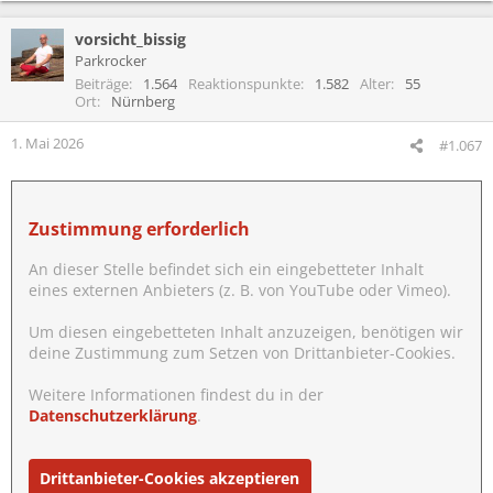
a
vorsicht_bissig
k
t
Parkrocker
i
Beiträge
1.564
Reaktionspunkte
1.582
Alter
55
o
Ort
Nürnberg
n
e
1. Mai 2026
#1.067
n
:
Zustimmung erforderlich
An dieser Stelle befindet sich ein eingebetteter Inhalt
eines externen Anbieters (z. B. von YouTube oder Vimeo).
Um diesen eingebetteten Inhalt anzuzeigen, benötigen wir
deine Zustimmung zum Setzen von Drittanbieter-Cookies.
Weitere Informationen findest du in der
Datenschutzerklärung
.
Drittanbieter-Cookies akzeptieren