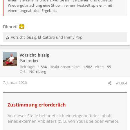
Wiedergutmachung eine Show in einem Festzelt spielen - mit
einem ungeahnten Ergebnis.
Filmreif
vorsicht_bissig
,
El_Cattivo
und
Jimmy Pop
R
e
a
vorsicht_bissig
k
t
Parkrocker
i
Beiträge
1.564
Reaktionspunkte
1.582
Alter
55
o
Ort
Nürnberg
n
e
7. Januar 2026
#1.064
n
:
Zustimmung erforderlich
An dieser Stelle befindet sich ein eingebetteter Inhalt
eines externen Anbieters (z. B. von YouTube oder Vimeo).