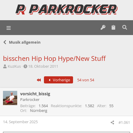
Musik allgemein
bisschen Hip Hop Hype/New Stuff
E
E
KuzKus
18. Oktober 2011
r
r
s
s
Erste
Vorherige
54 von 54
t
t
e
e
l
l
vorsicht_bissig
l
l
Parkrocker
e
t
Beiträge
1.564
Reaktionspunkte
1.582
Alter
55
r
a
Ort
Nürnberg
m
14. September 2025
#1.061