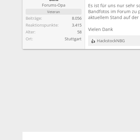
m
Forums-Opa
Es ist für uns nur sehr 
Bandfotos im Forum zu po
Veteran
aktuellem Stand auf der 
Beiträge
8.056
Reaktionspunkte
3.415
Vielen Dank
Alter
58
Ort
Stuttgart
HackstockNBG
R
e
a
k
t
i
o
n
e
n
: