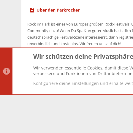
Über den Parkrocker
Rock im Park ist eines von Europas größten Rock-Festivals. U
Community dazu! Wenn Du Spaß an guter Musik hast, dich f
deutschsprachige Festival-Szene interessierst, dann registrier
unverbindlich und kostenlos. Wir freuen uns auf dich!
Wir schützen deine Privatsphär
Wir verwenden essentielle Cookies, damit diese W
Datenschutz-Einstellungen
PR Light
Deutsch [Du]
verbessern und Funktionen von Drittanbietern ber
Konfiguriere deine Einstellungen und erhalte wei
®
Community platform by XenForo
© 2010-2025 XenForo Lt