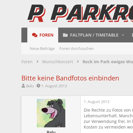
FOREN
FALTPLAN / TIMETABLE
Neue Beiträge
Foren durchsuchen
Foren
Wunschkonzert
Rock im Park ewiges W
Bitte keine Bandfotos einbinden
E
E
Balu
1. August 2013
r
r
s
s
t
t
1. August 2013
e
e
Die Rechte zu Fotos von 
l
l
Lebensunterhalt. Manche
l
l
zur Verwendung frei. In
e
t
Kosten zu vermeiden woll
r
a
Balu