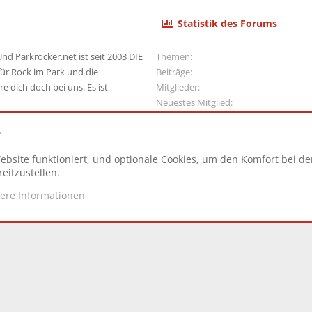
Statistik des Forums
nd Parkrocker.net ist seit 2003 DIE
Themen
ür Rock im Park und die
Beiträge
e dich doch bei uns. Es ist
Mitglieder
Neuestes Mitglied
e
ebsite funktioniert, und optionale Cookies, um den Komfort bei d
N
eitzustellen.
tere Informationen
d.
|
Style and add-ons by ThemeHouse