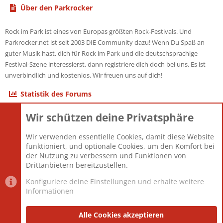
Über den Parkrocker
Rock im Park ist eines von Europas größten Rock-Festivals. Und
Parkrocker.net ist seit 2003 DIE Community dazu! Wenn Du Spaß an
guter Musik hast, dich für Rock im Park und die deutschsprachige
Festival-Szene interessierst, dann registriere dich doch bei uns. Es ist
unverbindlich und kostenlos. Wir freuen uns auf dich!
Statistik des Forums
Wir schützen deine Privatsphäre
Themen
22.121
Beiträge
825.690
Wir verwenden essentielle Cookies, damit diese Website
Mitglieder
12.427
funktioniert, und optionale Cookies, um den Komfort bei
Neuestes Mitglied
Berlin
der Nutzung zu verbessern und Funktionen von
Drittanbietern bereitzustellen.
Konfiguriere deine Einstellungen und erhalte weitere
Informationen
Datenschutz-Einstellungen
PR Light
Deutsch [Du]
Nutzungsbedingungen
Alle Cookies akzeptieren
Datenschutzerklärung
Impressum