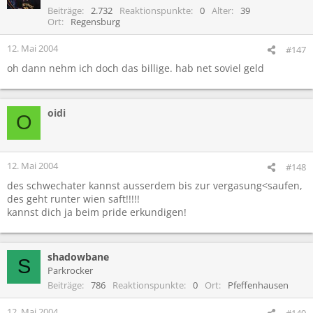
Beiträge
2.732
Reaktionspunkte
0
Alter
39
Ort
Regensburg
12. Mai 2004
#147
oh dann nehm ich doch das billige. hab net soviel geld
oidi
O
12. Mai 2004
#148
des schwechater kannst ausserdem bis zur vergasung<saufen,
des geht runter wien saft!!!!!
kannst dich ja beim pride erkundigen!
shadowbane
S
Parkrocker
Beiträge
786
Reaktionspunkte
0
Ort
Pfeffenhausen
12. Mai 2004
#149