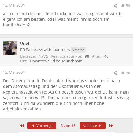
13. Mai 2004
#159
also ich find des mit dem Trockeneis was da genannt wurde
eigentlich am besten, oder was meint ihr? is doch am
hantlichsten?
Vuxi
PR Paparazzi with four roses
Veteran
Beiträge
4.776
Reaktionspunkte
98
Alter
46
Ort
Downtown Ed bei Münchham
13. Mai 2004
#160
Der Dosenpfand in Deutschland war das sinnlosteste nach
dem Atomausstieg und der Ökosteuer was in der
Regierungszeit von Rot-Grün beschlossen wurde! Da kann man
sagen was man will!!!! Die haben so nen ganzen Industriezweig
zerstört! Und da wundern die sich noch über hohe
arbeitslosenzahlen
Erste
Letzte
Vorherige
8 von 16
Nächste