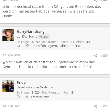
schreibt nochmal das mit dem Dünger zum Bierkühlen, das
werd ich mal testen hab aber vergessen wie das heisst.
Danke
HarryHarndrang
auf Dixi-Suche
Veteran
Beiträge
4.290
Reaktionspunkte
13
Alter
40
Ort
Pflaumdorf (in Bayern, nähe Ammersee)
12. Mai 2004
#150
@oidi: Kann ich auch bestätigen. Irgendwie seltsam das
Gebräu schmeckt recht dünn, hat aber trotzdem 5,0 %
Pride
thrashdivender Skalaman
Beiträge
3.526
Reaktionspunkte
13
Ort
nähe Ammersee
12. Mai 2004
#151