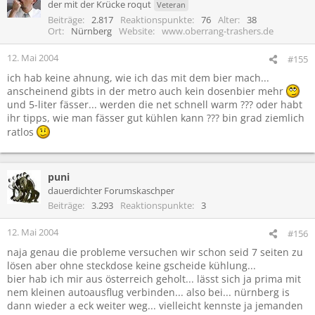
der mit der Krücke roqut
Veteran
Beiträge
2.817
Reaktionspunkte
76
Alter
38
Ort
Nürnberg
Website
www.oberrang-trashers.de
12. Mai 2004
#155
ich hab keine ahnung, wie ich das mit dem bier mach...
anscheinend gibts in der metro auch kein dosenbier mehr
und 5-liter fässer... werden die net schnell warm ??? oder habt
ihr tipps, wie man fässer gut kühlen kann ??? bin grad ziemlich
ratlos
puni
dauerdichter Forumskaschper
Beiträge
3.293
Reaktionspunkte
3
12. Mai 2004
#156
naja genau die probleme versuchen wir schon seid 7 seiten zu
lösen aber ohne steckdose keine gscheide kühlung...
bier hab ich mir aus österreich geholt... lässt sich ja prima mit
nem kleinen autoausflug verbinden... also bei... nürnberg is
dann wieder a eck weiter weg... vielleicht kennste ja jemanden