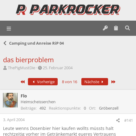
Camping und Anreise RiP 04
das bierproblem
E
E
ThePigMustDie
25. Februar 2004
r
r
s
s
Erste
Letzte
Vorherige
8 von 16
Nächste
t
t
e
e
l
l
Flo
l
l
Heimscheisserchen
e
t
Beiträge
492
Reaktionspunkte
0
Ort
Gröbenzell
r
a
m
3. April 2004
#141
Leute wenns Dosenbier hier kaufen wollts müssts halt
rechtzeitig vorher im Getränkemarkt eueres Vertrauens