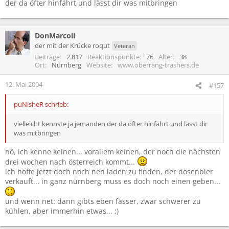
der da öfter hinfährt und lässt dir was mitbringen
DonMarcoli
der mit der Krücke roqut
Veteran
Beiträge
2.817
Reaktionspunkte
76
Alter
38
Ort
Nürnberg
Website
www.oberrang-trashers.de
12. Mai 2004
#157
puNisheR schrieb:
vielleicht kennste ja jemanden der da öfter hinfährt und lässt dir
was mitbringen
nö, ich kenne keinen... vorallem keinen, der noch die nächsten
drei wochen nach österreich kommt...
ich hoffe jetzt doch noch nen laden zu finden, der dosenbier
verkauft... in ganz nürnberg muss es doch noch einen geben...
und wenn net: dann gibts eben fässer, zwar schwerer zu
kühlen, aber immerhin etwas... ;)