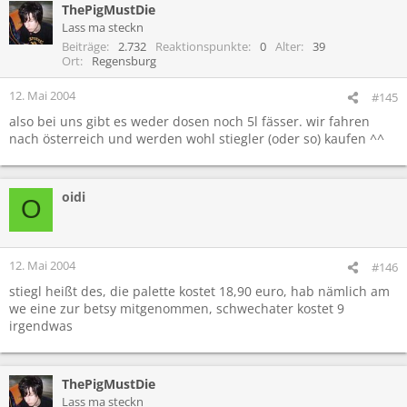
ThePigMustDie
Lass ma steckn
Beiträge
2.732
Reaktionspunkte
0
Alter
39
Ort
Regensburg
12. Mai 2004
#145
also bei uns gibt es weder dosen noch 5l fässer. wir fahren
nach österreich und werden wohl stiegler (oder so) kaufen ^^
oidi
O
12. Mai 2004
#146
stiegl heißt des, die palette kostet 18,90 euro, hab nämlich am
we eine zur betsy mitgenommen, schwechater kostet 9
irgendwas
ThePigMustDie
Lass ma steckn