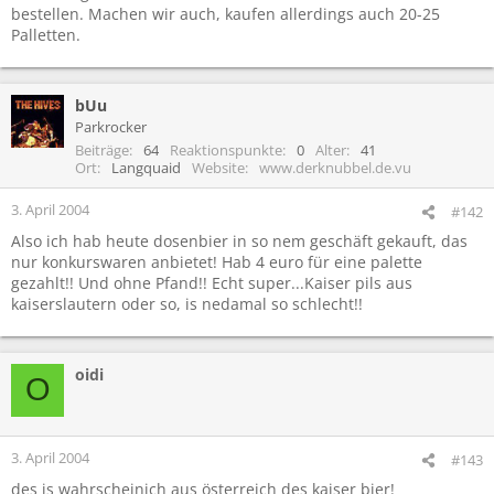
bestellen. Machen wir auch, kaufen allerdings auch 20-25
Palletten.
bUu
Parkrocker
Beiträge
64
Reaktionspunkte
0
Alter
41
Ort
Langquaid
Website
www.derknubbel.de.vu
3. April 2004
#142
Also ich hab heute dosenbier in so nem geschäft gekauft, das
nur konkurswaren anbietet! Hab 4 euro für eine palette
gezahlt!! Und ohne Pfand!! Echt super...Kaiser pils aus
kaiserslautern oder so, is nedamal so schlecht!!
oidi
O
3. April 2004
#143
des is wahrscheinich aus österreich des kaiser bier!