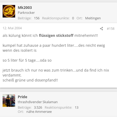
Mk2003
Parkrocker
Beiträge
156
Reaktionspunkte
0
Ort
Meitingen
12. Mai 2004
#158
als külung könnt ich
flüssigen stickstoff
mitnehemn!!!
kumpel hat zuhause a paar hundert liter....des reicht ewig
wenn des isoliert is
so 5 liter für 5 tage....oda so
jetzt brauch ich nur no was zum trinken...und da find ich nix
verdammt.
scheiß grüne und dosenpfand!!
Pride
thrashdivender Skalaman
Beiträge
3.526
Reaktionspunkte
13
Ort
nähe Ammersee