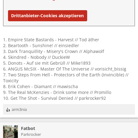
Drittanbieter-Cookies akzeptieren
1. Empire State Bastards - Harvest // Tod äther
2. Beartooth - Sunshine! // einsiedler
3. Dark Tranquillity - Misery's Crown // Alphawolf
4. Skindred - Nobody // DuckieW
5. Donots - Auf sie mit Gebrüll // Mike1893
6. ANGUS McSIX - Master Of The Universe // vorisicht_bissig
7. Two Steps From Hell - Protectors of the Earth (Invincible) //
Toxicity
8. Erik Cohen - Diamant // mawischa
9. The Real McKenzies - Drink some more // Promillo
10. Get The Shot - Survival Denied // parkrocker92
arm3nia
R
e
a
Fatbot
k
t
Parkrocker