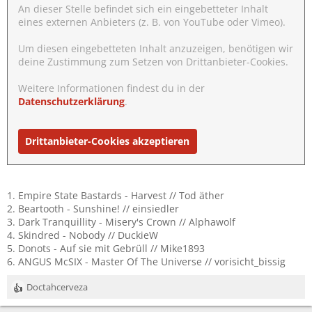
An dieser Stelle befindet sich ein eingebetteter Inhalt
eines externen Anbieters (z. B. von YouTube oder Vimeo).
Um diesen eingebetteten Inhalt anzuzeigen, benötigen wir
deine Zustimmung zum Setzen von Drittanbieter-Cookies.
Weitere Informationen findest du in der
Datenschutzerklärung
.
Drittanbieter-Cookies akzeptieren
1. Empire State Bastards - Harvest // Tod äther
2. Beartooth - Sunshine! // einsiedler
3. Dark Tranquillity - Misery's Crown // Alphawolf
4. Skindred - Nobody // DuckieW
5. Donots - Auf sie mit Gebrüll // Mike1893
6. ANGUS McSIX - Master Of The Universe // vorisicht_bissig
Doctahcerveza
R
e