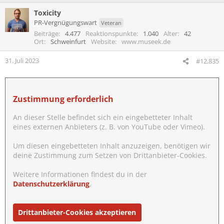
a
Toxicity
k
t
PR-Vergnügungswart
Veteran
i
Beiträge
4.477
Reaktionspunkte
1.040
Alter
42
o
Ort
Schweinfurt
Website
www.museek.de
n
e
31. Juli 2023
#12.835
n
:
Zustimmung erforderlich
An dieser Stelle befindet sich ein eingebetteter Inhalt
eines externen Anbieters (z. B. von YouTube oder Vimeo).
Um diesen eingebetteten Inhalt anzuzeigen, benötigen wir
deine Zustimmung zum Setzen von Drittanbieter-Cookies.
Weitere Informationen findest du in der
Datenschutzerklärung
.
Drittanbieter-Cookies akzeptieren