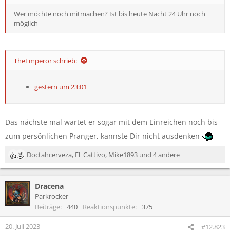
Wer möchte noch mitmachen? Ist bis heute Nacht 24 Uhr noch
möglich
TheEmperor schrieb:
gestern um 23:01
Das nächste mal wartet er sogar mit dem Einreichen noch bis
zum persönlichen Pranger, kannste Dir nicht ausdenken
Doctahcerveza
,
El_Cattivo
,
Mike1893
und 4 andere
R
e
a
Dracena
k
t
Parkrocker
i
Beiträge
440
Reaktionspunkte
375
o
n
20. Juli 2023
#12.823