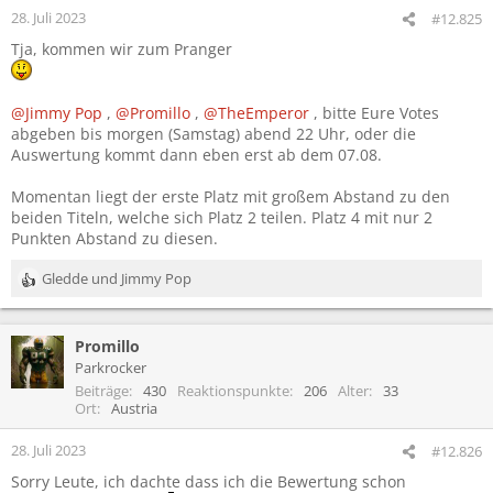
n
28. Juli 2023
#12.825
e
Tja, kommen wir zum Pranger
n
:
@Jimmy Pop
,
@Promillo
,
@TheEmperor
, bitte Eure Votes
abgeben bis morgen (Samstag) abend 22 Uhr, oder die
Auswertung kommt dann eben erst ab dem 07.08.
Momentan liegt der erste Platz mit großem Abstand zu den
beiden Titeln, welche sich Platz 2 teilen. Platz 4 mit nur 2
Punkten Abstand zu diesen.
Gledde
und
Jimmy Pop
R
e
a
Promillo
k
t
Parkrocker
i
Beiträge
430
Reaktionspunkte
206
Alter
33
o
Ort
Austria
n
e
28. Juli 2023
#12.826
n
Sorry Leute, ich dachte dass ich die Bewertung schon
: