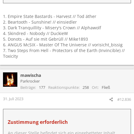
1. Empire State Bastards - Harvest // Tod äther
2. Beartooth - Sunshine! // einsiedler
3. Dark Tranquillity - Misery's Crown // Alphawolf
4. Skindred - Nobody // DuckieW
5. Donots - Auf sie mit Gebrüll // Mike1893
6. ANGUS McSIX - Master Of The Universe // vorisicht_bissig
7. Two Steps From Hell - Protectors of the Earth (Invincible) //
Toxicity
mawischa
Parkrocker
Beiträge
177
Reaktionspunkte
258
Ort
Fließ
31. Juli 2023
#12.836
Zustimmung erforderlich
An dieser Stelle befindet sich ein eingebetteter Inhalt