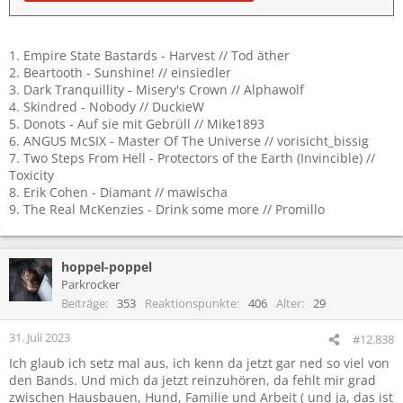
1. Empire State Bastards - Harvest // Tod äther
2. Beartooth - Sunshine! // einsiedler
3. Dark Tranquillity - Misery's Crown // Alphawolf
4. Skindred - Nobody // DuckieW
5. Donots - Auf sie mit Gebrüll // Mike1893
6. ANGUS McSIX - Master Of The Universe // vorisicht_bissig
7. Two Steps From Hell - Protectors of the Earth (Invincible) //
Toxicity
8. Erik Cohen - Diamant // mawischa
9. The Real McKenzies - Drink some more // Promillo
hoppel-poppel
Parkrocker
Beiträge
353
Reaktionspunkte
406
Alter
29
31. Juli 2023
#12.838
Ich glaub ich setz mal aus, ich kenn da jetzt gar ned so viel von
den Bands. Und mich da jetzt reinzuhören, da fehlt mir grad
zwischen Hausbauen, Hund, Familie und Arbeit ( und ja, das ist