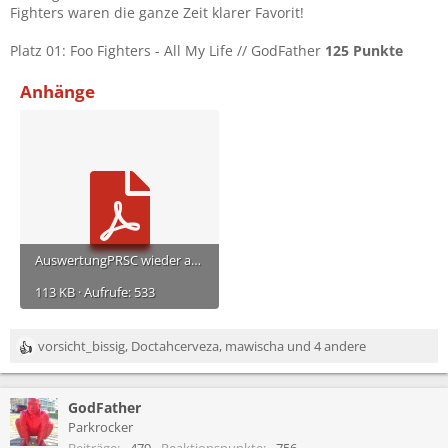
Fighters waren die ganze Zeit klarer Favorit!
Platz 01: Foo Fighters - All My Life // GodFather
125 Punkte
Anhänge
AuswertungPRSC wieder aufstehen.pdf
113 KB · Aufrufe: 533
vorsicht_bissig
,
Doctahcerveza
,
mawischa
und 4 andere
R
e
a
GodFather
k
t
Parkrocker
i