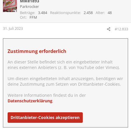
Mike1893
k
t
Parkrocker
i
Beiträge
3.484
Reaktionspunkte
2.458
Alter
48
o
Ort
FFM
n
e
31. Juli 2023
#12.833
n
:
Zustimmung erforderlich
An dieser Stelle befindet sich ein eingebetteter Inhalt
eines externen Anbieters (z. B. von YouTube oder Vimeo).
Um diesen eingebetteten Inhalt anzuzeigen, benötigen wir
deine Zustimmung zum Setzen von Drittanbieter-Cookies.
Weitere Informationen findest du in der
Datenschutzerklärung
.
Drittanbieter-Cookies akzeptieren