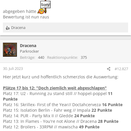
abgegeben hätte
Bewertung ist nun raus
Dracena
R
e
a
Dracena
k
t
Parkrocker
i
Beiträge
440
Reaktionspunkte
375
o
n
30. Juli 2023
#12.827
e
Hier jetzt kurz und hoffentlich schmerzlos die Auswertung:
n
:
Plätze 17 bis 12: "Doch ziemlich weit abgeschlagen"
Platz 17: U2 - Running zu stand still // hoppel-poppel
11
Punkte
Platz 16: Skrillex- First of the Year// Doctahcerveza
16 Punkte
Platz 15: Isolation Berlin - Fahr weg // Impala
22 Punkte
Platz 14: PUR - Party Mix II // Gledde
24 Punkte
Platz 13: In Flames - You're not Alone // Dracena
28 Punkte
Platz 12: Broilers - 33RPM // mawischa
49 Punkte