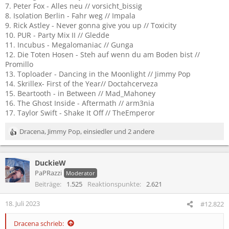
7. Peter Fox - Alles neu // vorsicht_bissig
8. Isolation Berlin - Fahr weg // Impala
9. Rick Astley - Never gonna give you up // Toxicity
10. PUR - Party Mix II // Gledde
11. Incubus - Megalomaniac // Gunga
12. Die Toten Hosen - Steh auf wenn du am Boden bist //
Promillo
13. Toploader - Dancing in the Moonlight // Jimmy Pop
14. Skrillex- First of the Year// Doctahcerveza
15. Beartooth - in Between // Mad_Mahoney
16. The Ghost Inside - Aftermath // arm3nia
17. Taylor Swift - Shake It Off // TheEmperor
Dracena
,
Jimmy Pop
,
einsiedler
und 2 andere
R
e
a
DuckieW
k
t
PaPRazzi
Moderator
i
Beiträge
1.525
Reaktionspunkte
2.621
o
n
18. Juli 2023
#12.822
e
n
Dracena schrieb:
: