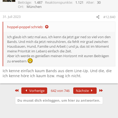
i
Beiträge
1.487
Reaktionspunkte
1.121
Alter
30
o
Ort
München
n
e
31. Juli 2023
#12.840
n
:
hoppel-poppel schrieb:
Ich glaub ich setz mal aus, ich kenn da jetzt gar ned so viel von den
Bands. Und mich da jetzt reinzuhören, da fehlt mir grad zwischen
Hausbauen, Hund, Familie und Arbeit ( und ja, das ist im Moment
meine Priorität im Leben) einfach die Zeit.
Aber ich werde es genießen meinen Horizont mit euren Beiträgen
zu erweitern
Ich kenne einfach kaum Bands aus dem Line-Up. Und die, die
ich kenne höre ich kaum bzw. mag ich nicht.
Erste
Letzte
Vorherige
642 von 746
Nächste
Du musst dich einloggen, um hier zu antworten.