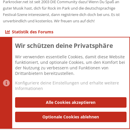
Parkrocker.net ist seit 2003 DIE Community dazu! Wenn Du Spaß an
guter Musik hast, dich für Rock im Park und die deutschsprachige
Festival-Szene interessierst, dann registriere dich doch bei uns. Es ist
unverbindlich und kostenlos. Wir freuen uns auf dich!
Statistik des Forums
Wir schützen deine Privatsphäre
Themen
22.121
Beiträge
825.692
Wir verwenden essentielle Cookies, damit diese Website
Mitglieder
12.427
funktioniert, und optionale Cookies, um den Komfort bei
Neuestes Mitglied
Berlin
der Nutzung zu verbessern und Funktionen von
Drittanbietern bereitzustellen.
Konfiguriere deine Einstellungen und erhalte weitere
Informationen
Datenschutz-Einstellungen
PR Light
Deutsch [Du]
Nutzungsbedingungen
Alle Cookies akzeptieren
Datenschutzerklärung
Impressum
®
Community platform by XenForo
Optionale Cookies ablehnen
© 2010-2025 XenForo Ltd.
|
Style
and add-ons by ThemeHouse