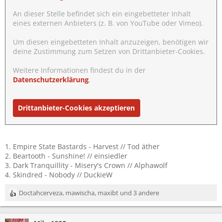
An dieser Stelle befindet sich ein eingebetteter Inhalt
eines externen Anbieters (z. B. von YouTube oder Vimeo).
Um diesen eingebetteten Inhalt anzuzeigen, benötigen wir
deine Zustimmung zum Setzen von Drittanbieter-Cookies.
Weitere Informationen findest du in der
Datenschutzerklärung
.
Drittanbieter-Cookies akzeptieren
1. Empire State Bastards - Harvest // Tod äther
2. Beartooth - Sunshine! // einsiedler
3. Dark Tranquillity - Misery's Crown // Alphawolf
4. Skindred - Nobody // DuckieW
Doctahcerveza
,
mawischa
,
maxibt
und 3 andere
R
e
a