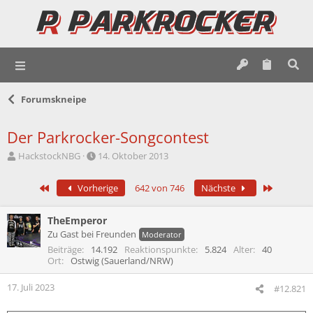
Forumskneipe
Der Parkrocker-Songcontest
E
E
HackstockNBG
14. Oktober 2013
r
r
s
s
Erste
Letzte
Vorherige
642 von 746
Nächste
t
t
e
e
l
l
TheEmperor
l
l
Zu Gast bei Freunden
Moderator
e
t
Beiträge
14.192
Reaktionspunkte
5.824
Alter
40
r
a
Ort
Ostwig (Sauerland/NRW)
m
17. Juli 2023
#12.821