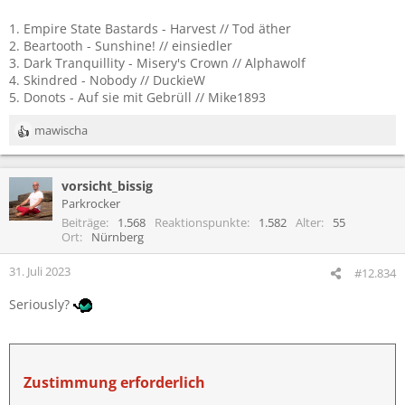
1. Empire State Bastards - Harvest // Tod äther
2. Beartooth - Sunshine! // einsiedler
3. Dark Tranquillity - Misery's Crown // Alphawolf
4. Skindred - Nobody // DuckieW
5. Donots - Auf sie mit Gebrüll // Mike1893
mawischa
R
e
a
vorsicht_bissig
k
t
Parkrocker
i
Beiträge
1.568
Reaktionspunkte
1.582
Alter
55
o
Ort
Nürnberg
n
e
31. Juli 2023
#12.834
n
:
Seriously?
Zustimmung erforderlich