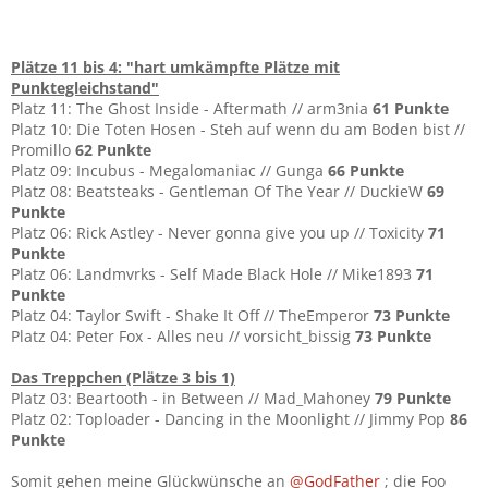
Plätze 11 bis 4: "hart umkämpfte Plätze mit
Punktegleichstand"
Platz 11: The Ghost Inside - Aftermath // arm3nia
61 Punkte
Platz 10: Die Toten Hosen - Steh auf wenn du am Boden bist //
Promillo
62 Punkte
Platz 09: Incubus - Megalomaniac // Gunga
66 Punkte
Platz 08: Beatsteaks - Gentleman Of The Year // DuckieW
69
Punkte
Platz 06: Rick Astley - Never gonna give you up // Toxicity
71
Punkte
Platz 06: Landmvrks - Self Made Black Hole // Mike1893
71
Punkte
Platz 04: Taylor Swift - Shake It Off // TheEmperor
73 Punkte
Platz 04: Peter Fox - Alles neu // vorsicht_bissig
73 Punkte
Das Treppchen (Plätze 3 bis 1)
Platz 03: Beartooth - in Between // Mad_Mahoney
79 Punkte
Platz 02: Toploader - Dancing in the Moonlight // Jimmy Pop
86
Punkte
Somit gehen meine Glückwünsche an
@GodFather
; die Foo