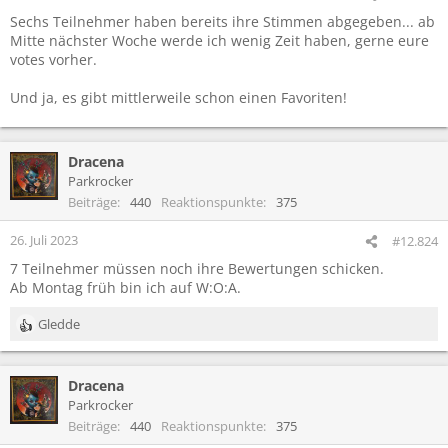
e
Sechs Teilnehmer haben bereits ihre Stimmen abgegeben... ab
n
Mitte nächster Woche werde ich wenig Zeit haben, gerne eure
:
votes vorher.
Und ja, es gibt mittlerweile schon einen Favoriten!
Dracena
Parkrocker
Beiträge
440
Reaktionspunkte
375
26. Juli 2023
#12.824
7 Teilnehmer müssen noch ihre Bewertungen schicken.
Ab Montag früh bin ich auf W:O:A.
Gledde
R
e
a
Dracena
k
t
Parkrocker
i
Beiträge
440
Reaktionspunkte
375
o