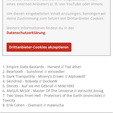
eines externen Anbieters (z. B. von YouTube oder Vimeo).
Um diesen eingebetteten Inhalt anzuzeigen, benötigen wir
deine Zustimmung zum Setzen von Drittanbieter-Cookies.
Weitere Informationen findest du in der
Datenschutzerklärung
.
Drittanbieter-Cookies akzeptieren
1. Empire State Bastards - Harvest // Tod äther
2. Beartooth - Sunshine! // einsiedler
3. Dark Tranquillity - Misery's Crown // Alphawolf
4. Skindred - Nobody // DuckieW
5. Donots - Auf sie mit Gebrüll // Mike1893
6. ANGUS McSIX - Master Of The Universe // vorisicht_bissig
7. Two Steps From Hell - Protectors of the Earth (Invincible) //
Toxicity
8. Erik Cohen - Diamant // mawischa