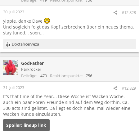
Beiträge
479
Reaktionspunkte
756
o
n
30. Juli 2023
#12.828
e
yippie, danke Dave
n
:
Und sogleich folgt das Kopf zerbrechen über ein neues thema.
stay tuned... soon...
Doctahcerveza
R
e
a
GodFather
k
t
Parkrocker
i
Beiträge
479
Reaktionspunkte
756
o
n
31. Juli 2023
#12.829
e
It's that time of the Year... Diese Woche ist Wacken Woche,
n
auch ein paar Foren-Freunde sind auf dem Weg dorthin. Ca.
:
300 acts sind gelistet. Da liegt es doch nahe, mal wieder eine
Wacken Runde einzuläuten.
Spoiler:
lineup link