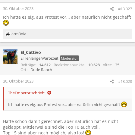
30. Oktober 2023
#13.027
Ich hatte es eig. aus Protest vor... aber natürlich nicht geschafft
arm3nia
R
e
a
El_Cattivo
k
t
El_lenlange Wartezeit
Moderator
i
Beiträge
14.612
Reaktionspunkte
10.628
Alter
35
o
Ort
Dude Ranch
n
e
30. Oktober 2023
#13.028
n
:
TheEmperor schrieb:
Ich hatte es eig. aus Protest vor... aber natürlich nicht geschafft
Hatte schon damit gerechnet, aber natürlich hat es nicht
geklappt. Mittlerweile sind die Top 10 auch voll.
Top 15 sind aber noch möglich, also los!