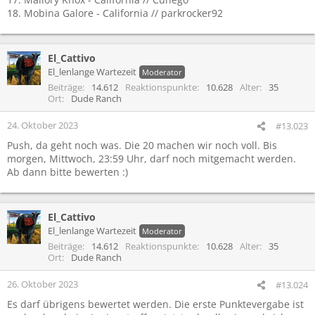
18. Mobina Galore - California // parkrocker92
El_Cattivo
El_lenlange Wartezeit
Moderator
Beiträge
14.612
Reaktionspunkte
10.628
Alter
35
Ort
Dude Ranch
24. Oktober 2023
#13.023
Push, da geht noch was. Die 20 machen wir noch voll. Bis
morgen, Mittwoch, 23:59 Uhr, darf noch mitgemacht werden.
Ab dann bitte bewerten :)
El_Cattivo
El_lenlange Wartezeit
Moderator
Beiträge
14.612
Reaktionspunkte
10.628
Alter
35
Ort
Dude Ranch
26. Oktober 2023
#13.024
Es darf übrigens bewertet werden. Die erste Punktevergabe ist