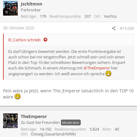
Jschltmnn
Parkrocker
Beiträge
179
Reaktionspunkte
337
Ort
Vechta
30. Oktober 2023
#13.026
El_Cattivo schrieb:
Es darf übrigens bewertet werden. Die erste Punktevergabe ist
auch schon bei mir eingetroffen. Jetzt schnell sein und sich einen
Platz in den Top 10 der schnellsten Bewertungen sichern. Erspart
euch die Schmach, in einem Atemzug mit
@TheEmperor
hier
angeprangert zu werden. Ich weiß wovon ich spreche
Fein wäre ja jetzt, wenn The_Emperor tatsächlich in den TOP 10
wäre
TheEmperor
Zu Gast bei Freunden
Moderator
Beiträge
14.192
Reaktionspunkte
5.824
Alter
40
Ort
Ostwig (Sauerland/NRW)