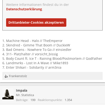
Weitere Informationen findest du in der
Datenschutzerklärung
.
Drittanbieter-Cookies akzeptieren
1. Machine Head - Halo // TheEmperor
2. Skindred - Gimme That Boom // DuckieW
3. Bad Omens - Nowhere To Go // einsiedler
4. 311- Platzhalter // vorsicht_bissig
5. Body Count ft. Ice T - Raining Blood/Postmortem // GodFather
6. Landmvrks - Lost In A Wave // Mike1893
7. Enter Shikari - Solidarity // arm3nia
Frankenstolz
R
e
a
Impala
k
t
Mr. Statistica
i
Beiträge
199
Reaktionspunkte
1.354
o