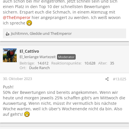
auch schon bei mir eingetroffen. Jetzt schnell sein und sich
einen Platz in den Top 10 der schnellsten Bewertungen
sichern. Erspart euch die Schmach, in einem Atemzug mit
@TheEmperor
hier angeprangert zu werden. Ich weiß wovon
ich spreche
Jschltmnn
,
Gledde
und
TheEmperor
R
e
a
El_Cattivo
k
t
El_lenlange Wartezeit
Moderator
i
Beiträge
14.612
Reaktionspunkte
10.628
Alter
35
o
Ort
Dude Ranch
n
e
30. Oktober 2023
#13.025
n
Push!
:
50% der Bewertungen sind bereits angekommen. Wenn wir
heute und morgen jeweils 25% schaffen gibt's am Mittwoch die
Auswertung. Wenn nicht, müsst ihr vermutlich bis nächste
Woche warten, weil ich über's Wochenende nicht da bin. Also
auf geht's!