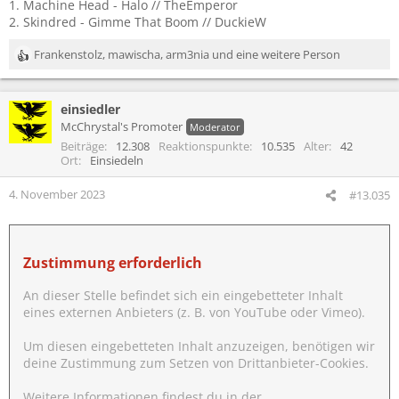
1. Machine Head - Halo // TheEmperor
2. Skindred - Gimme That Boom // DuckieW
Frankenstolz
,
mawischa
,
arm3nia
und eine weitere Person
R
e
a
einsiedler
k
t
McChrystal's Promoter
Moderator
i
Beiträge
12.308
Reaktionspunkte
10.535
Alter
42
o
Ort
Einsiedeln
n
e
4. November 2023
#13.035
n
:
Zustimmung erforderlich
An dieser Stelle befindet sich ein eingebetteter Inhalt
eines externen Anbieters (z. B. von YouTube oder Vimeo).
Um diesen eingebetteten Inhalt anzuzeigen, benötigen wir
deine Zustimmung zum Setzen von Drittanbieter-Cookies.
Weitere Informationen findest du in der