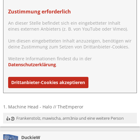
Zustimmung erforderlich
An dieser Stelle befindet sich ein eingebetteter Inhalt
eines externen Anbieters (z. B. von YouTube oder Vimeo).
Um diesen eingebetteten Inhalt anzuzeigen, benötigen wir
deine Zustimmung zum Setzen von Drittanbieter-Cookies.
Weitere Informationen findest du in der
Datenschutzerklärung
.
Drittanbieter-Cookies akzeptieren
1. Machine Head - Halo // TheEmperor
Frankenstolz
,
mawischa
,
arm3nia
und eine weitere Person
R
e
a
DuckieW
k