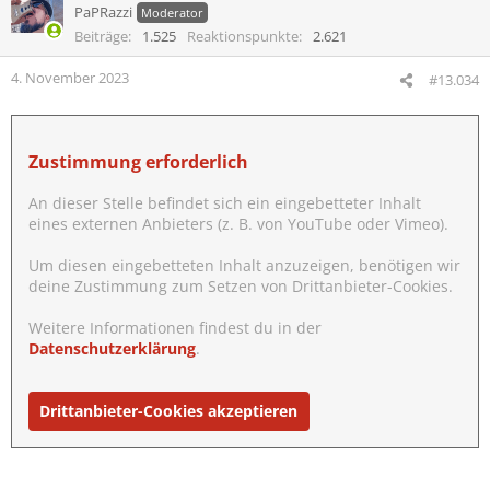
t
PaPRazzi
Moderator
i
Beiträge
1.525
Reaktionspunkte
2.621
o
n
4. November 2023
#13.034
e
n
:
Zustimmung erforderlich
An dieser Stelle befindet sich ein eingebetteter Inhalt
eines externen Anbieters (z. B. von YouTube oder Vimeo).
Um diesen eingebetteten Inhalt anzuzeigen, benötigen wir
deine Zustimmung zum Setzen von Drittanbieter-Cookies.
Weitere Informationen findest du in der
Datenschutzerklärung
.
Drittanbieter-Cookies akzeptieren