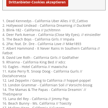
Drittanbieter-Cookies akzeptieren
1. Dead Kennedys - California Uber Alles // El_Cattivo
2. Hollywood Undead - California Dreaming // DuckieW
3. Blink-182 - California // Jschltmnn
4. Deer Park Avenue - California (Close My Eyes). // einsiedler
5. The Beach Boys - California Girls // Impala
6. 2Pac feat. Dr. Dre - California Love // Mike1893
7. Albert Hammond - It Never Rains In Southern California //
Fatbot
8. David Lee Roth - California Girls // GodFather
9. Rhianna - California King Bed // xdcc
10. Eagles - Hotel California // mawischa
11. Katie Perry ft. Snoop Doog - California Gurls //
Doctahcerveza
12. Led Zeppelin / Going to California // hoppel-poppel
13. London Grammar - Californian Soil // Vorsicht-bissig
14. The Mamas & The Papas - California Dreamin´ //
TheEmperor
15. Lana del Rey - California // Jimmy Pop
16. Beach Bunny - Ms. California // Toxicity
17. Mallory Knox - California // Cunego