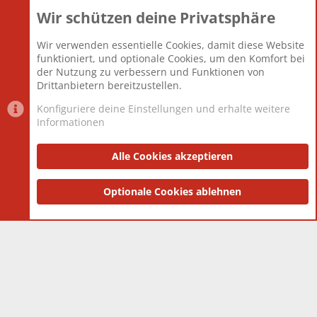
Wir schützen deine Privatsphäre
Themen
22.121
Beiträge
825.675
Wir verwenden essentielle Cookies, damit diese Website
Mitglieder
12.425
funktioniert, und optionale Cookies, um den Komfort bei
Neuestes Mitglied
Toddster85
der Nutzung zu verbessern und Funktionen von
Drittanbietern bereitzustellen.
Konfiguriere deine Einstellungen und erhalte weitere
Informationen
Datenschutz-Einstellungen
PR Light
Deutsch [Du]
Nutzungsbedingungen
Alle Cookies akzeptieren
Datenschutzerklärung
Impressum
®
Community platform by XenForo
Optionale Cookies ablehnen
© 2010-2025 XenForo Ltd.
|
Style
and add-ons by ThemeHouse