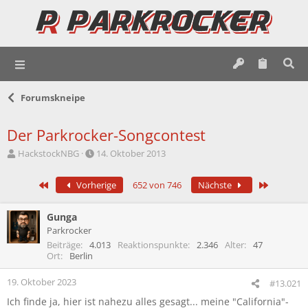
Forumskneipe
Der Parkrocker-Songcontest
E
E
HackstockNBG
14. Oktober 2013
r
r
s
s
Erste
Letzte
Vorherige
652 von 746
Nächste
t
t
e
e
l
l
Gunga
l
l
Parkrocker
e
t
Beiträge
4.013
Reaktionspunkte
2.346
Alter
47
r
a
Ort
Berlin
m
19. Oktober 2023
#13.021
Ich finde ja, hier ist nahezu alles gesagt... meine "California"-