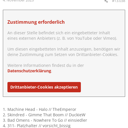
#13.038
n
:
Zustimmung erforderlich
An dieser Stelle befindet sich ein eingebetteter Inhalt
eines externen Anbieters (z. B. von YouTube oder Vimeo).
Um diesen eingebetteten Inhalt anzuzeigen, benötigen wir
deine Zustimmung zum Setzen von Drittanbieter-Cookies.
Weitere Informationen findest du in der
Datenschutzerklärung
.
Drittanbieter-Cookies akzeptieren
1. Machine Head - Halo // TheEmperor
2. Skindred - Gimme That Boom // DuckieW
3. Bad Omens - Nowhere To Go // einsiedler
4. 311- Platzhalter // vorsicht_bissig