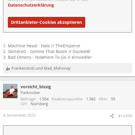
Datenschutzerklärung
.
Drittanbieter-Cookies akzeptieren
1. Machine Head - Halo // TheEmperor
2. Skindred - Gimme That Boom // DuckieW
3. Bad Omens - Nowhere To Go // einsiedler
Frankenstolz
und
Mad_Mahoney
R
e
a
vorsicht_bissig
k
t
Parkrocker
i
Beiträge
1.564
Reaktionspunkte
1.582
Alter
55
o
Ort
Nürnberg
n
e
4. November 2023
#13.036
n
: