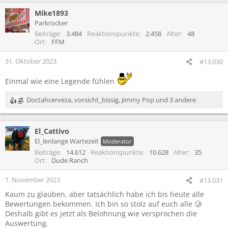
Mike1893
Parkrocker
Beiträge
3.484
Reaktionspunkte
2.458
Alter
48
Ort
FFM
31. Oktober 2023
#13.030
Einmal wie eine Legende fühlen
Doctahcerveza
,
vorsicht_bissig
,
Jimmy Pop
und 3 andere
R
e
a
El_Cattivo
k
t
El_lenlange Wartezeit
Moderator
i
Beiträge
14.612
Reaktionspunkte
10.628
Alter
35
o
Ort
Dude Ranch
n
e
1. November 2023
#13.031
n
Kaum zu glauben, aber tatsächlich habe ich bis heute alle
:
Bewertungen bekommen. Ich bin so stolz auf euch alle 🥲
Deshalb gibt es jetzt als Belohnung wie versprochen die
Auswertung.