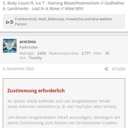
5. Body Count ft. Ice T - Raining Blood/Postmortem // GodFather
6. Landmvrks - Lost In A Wave // Mike1893
Frankenstolz
,
Mad_Mahoney
,
mawischa
und eine weitere
R
Person
e
a
k
arm3nia
t
Parkrocker
i
Beiträge
3.693
Reaktionspunkte
2.771
Alter
35
o
Ort
Toxicity
n
e
4. November 2023
#13.039
n
:
Zustimmung erforderlich
An dieser Stelle befindet sich ein eingebetteter Inhalt
eines externen Anbieters (z. B. von YouTube oder Vimeo).
Um diesen eingebetteten Inhalt anzuzeigen, benötigen wir
deine Zustimmung zum Setzen von Drittanbieter-Cookies.