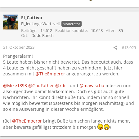
El_Cattivo
El_lenlange Wartezeit
Moderator
Beiträge
14.612
Reaktionspunkte
10.628
Alter
35
Ort
Dude Ranch
31. Oktober 2023
#13.029
Prangeralarm!
5 Leute haben bisher nicht bewertet. Das bedeutet auch, dass
4 Leute es nicht geschafft haben zu verhindern, jetzt hier
zusammen mit
@TheEmperor
angeprangert zu werden.
@Mike1893
@GodFather
@xdcc
und
@mawischa
müssen nun
also irgendwie damit klarkommen. Doch es gibt auch gute
Nachrichten. Ihr könnt direkt Buße tun, indem ihr so schnell
wie möglich bewertet (spätestens bis morgen Nachmittag) und
so eine Auswertung in dieser Woche ermöglicht.
(Bei
@TheEmperor
bringt Buße tun schon lange nichts mehr,
aber bewerte gefälligst trotzdem bis morgen
)