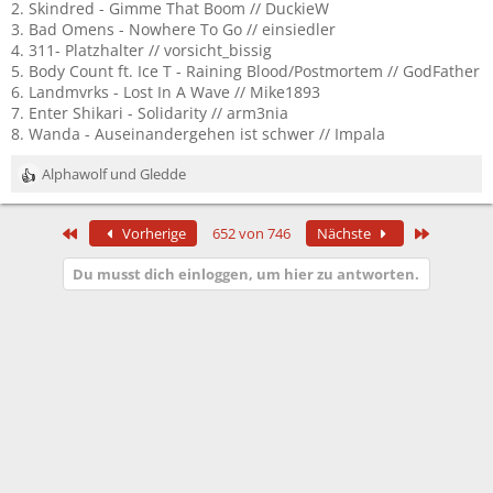
2. Skindred - Gimme That Boom // DuckieW
3. Bad Omens - Nowhere To Go // einsiedler
4. 311- Platzhalter // vorsicht_bissig
5. Body Count ft. Ice T - Raining Blood/Postmortem // GodFather
6. Landmvrks - Lost In A Wave // Mike1893
7. Enter Shikari - Solidarity // arm3nia
8. Wanda - Auseinandergehen ist schwer // Impala
Alphawolf
und
Gledde
R
e
a
Erste
Letzte
Vorherige
652 von 746
Nächste
k
t
Du musst dich einloggen, um hier zu antworten.
i
o
n
e
n
: