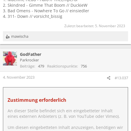
2. Skindred - Gimme That Boom // DuckieW
3. Bad Omens - Nowhere To Go // einsiedler
4. 311- Down // vorsicht_bissig
Zuletzt bearbeitet:
5. November 2023
mawischa
R
e
a
GodFather
k
t
Parkrocker
i
Beiträge
479
Reaktionspunkte
756
o
n
4. November 2023
#13.037
e
n
:
Zustimmung erforderlich
An dieser Stelle befindet sich ein eingebetteter Inhalt
eines externen Anbieters (z. B. von YouTube oder Vimeo).
Um diesen eingebetteten Inhalt anzuzeigen, benötigen wir