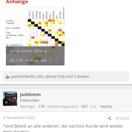
Anhänge
Songcontest 190.png
86,3 KB · Aufrufe: 444
parkrocker92
,
xdcc
,
Jimmy Pop
und 7 andere
R
e
a
Jschltmnn
k
t
Parkrocker
i
Beiträge
179
Reaktionspunkte
337
Ort
Vechta
o
n
3. November 2023
#13.032
e
"Und Beleid an alle anderen, die nächste Runde wird wieder
n
ewig dauern"
: