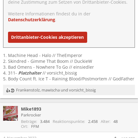
deine Zustimmung zum Setzen von Drittanbieter-Cookies.
Weitere Informationen findest du in der
Datenschutzerklärung
.
Drittanbieter-Cookies akzeptieren
1. Machine Head - Halo // TheEmperor
2. Skindred - Gimme That Boom // DuckieW
3. Bad Omens - Nowhere To Go // einsiedler
4. 311-
Platzhalter
// vorsicht_bissig
5. Body Count ft. Ice T - Raining Blood/Postmortem // GodFather
Frankenstolz
,
mawischa
und
vorsicht_bissig
R
e
a
Mike1893
k
t
Parkrocker
i
Beiträge
3.484
Reaktionspunkte
2.458
Alter
48
o
Ort
FFM
n
e
4. November 2023