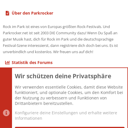
Über den Parkrocker
Rock im Park ist eines von Europas größten Rock-Festivals. Und
Parkrocker.net ist seit 2003 DIE Community dazu! Wenn Du Spaß an
guter Musik hast, dich für Rock im Park und die deutschsprachige
Festival-Szene interessierst, dann registriere dich doch bei uns. Es ist
unverbindlich und kostenlos. Wir freuen uns auf dich!
Statistik des Forums
Wir schützen deine Privatsphäre
Themen
22.121
Beiträge
825.690
Wir verwenden essentielle Cookies, damit diese Website
Mitglieder
12.427
funktioniert, und optionale Cookies, um den Komfort bei
Neuestes Mitglied
Berlin
der Nutzung zu verbessern und Funktionen von
Drittanbietern bereitzustellen.
Konfiguriere deine Einstellungen und erhalte weitere
Informationen
Datenschutz-Einstellungen
PR Light
Deutsch [Du]