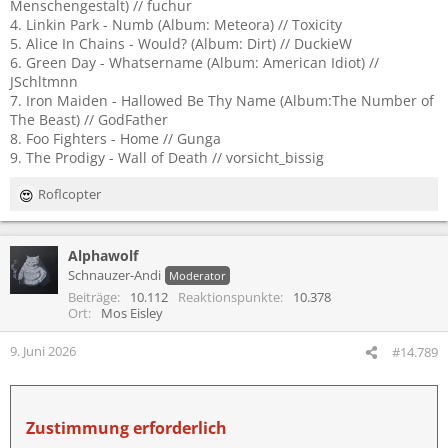
Menschengestalt) // fuchur
4. Linkin Park - Numb (Album: Meteora) // Toxicity
5. Alice In Chains - Would? (Album: Dirt) // DuckieW
6. Green Day - Whatsername (Album: American Idiot) //
JSchltmnn
7. Iron Maiden - Hallowed Be Thy Name (Album:The Number of
The Beast) // GodFather
8. Foo Fighters - Home // Gunga
9. The Prodigy - Wall of Death // vorsicht_bissig
Roflcopter
R
e
a
Alphawolf
k
t
Schnauzer-Andi
Moderator
i
Beiträge
10.112
Reaktionspunkte
10.378
o
Ort
Mos Eisley
n
e
9. Juni 2026
#14.789
n
:
Zustimmung erforderlich