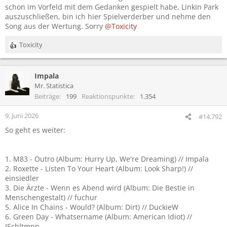
schon im Vorfeld mit dem Gedanken gespielt habe, Linkin Park
auszuschließen, bin ich hier Spielverderber und nehme den
Song aus der Wertung. Sorry
@Toxicity
Toxicity
R
e
a
Impala
k
t
Mr. Statistica
i
Beiträge
199
Reaktionspunkte
1.354
o
n
9. Juni 2026
#14.792
e
So geht es weiter:
n
:
1. M83 - Outro (Album: Hurry Up, We're Dreaming) // Impala
2. Roxette - Listen To Your Heart (Album: Look Sharp!) //
einsiedler
3. Die Ärzte - Wenn es Abend wird (Album: Die Bestie in
Menschengestalt) // fuchur
5. Alice In Chains - Would? (Album: Dirt) // DuckieW
6. Green Day - Whatsername (Album: American Idiot) //
JSchltmnn