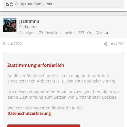
Gunga
und
GodFather
R
e
a
Jschltmnn
k
t
Parkrocker
i
Beiträge
179
Reaktionspunkte
337
Ort
Vechta
o
n
9. Juni 2026
#14.782
e
n
:
Zustimmung erforderlich
An dieser Stelle befindet sich ein eingebetteter Inhalt
eines externen Anbieters (z. B. von YouTube oder Vimeo).
Um diesen eingebetteten Inhalt anzuzeigen, benötigen wir
deine Zustimmung zum Setzen von Drittanbieter-Cookies.
Weitere Informationen findest du in der
Datenschutzerklärung
.