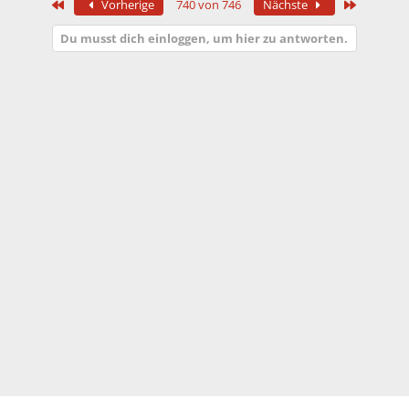
Erste
Letzte
Vorherige
740 von 746
Nächste
k
t
Du musst dich einloggen, um hier zu antworten.
i
o
n
e
n
: