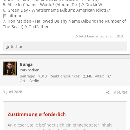
5. Alice In Chains - Would? (Album: Dirt) // DuckieW
6. Green Day - Whatsername (Album: American Idiot) //
JSchltmnn
7. Iron Maiden - Hallowed Be Thy Name (Album:The Number of
The Beast) // GodFather
Zuletzt bearbeitet:
9. Juni 2026
fuchur
R
e
a
Gunga
k
t
Parkrocker
i
Beiträge
4.013
Reaktionspunkte
2.346
Alter
47
o
Ort
Berlin
n
e
9. Juni 2026
#14.784
n
:
Zustimmung erforderlich
An dieser Stelle befindet sich ein eingebetteter Inhalt