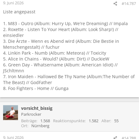
9. Juni 2026
#14.787
Liste angepasst
1. M83 - Outro (Album: Hurry Up, We're Dreaming) // Impala
2. Roxette - Listen To Your Heart (Album: Look Sharp!) //
einsiedler
3. Die Ärzte - Wenn es Abend wird (Album: Die Bestie in
Menschengestalt) // fuchur
4. Linkin Park - Numb (Album: Meteora) // Toxicity
5. Alice In Chains - Would? (Album: Dirt) // DuckieW
6. Green Day - Whatsername (Album: American Idiot) //
JSchltmnn
7. Iron Maiden - Hallowed Be Thy Name (Album:The Number of
The Beast) // GodFather
8. Foo Fighters - Home // Gunga
vorsicht_bissig
Parkrocker
Beiträge
1.568
Reaktionspunkte
1.582
Alter
55
Ort
Nürnberg
9. Juni 2026
#14.788