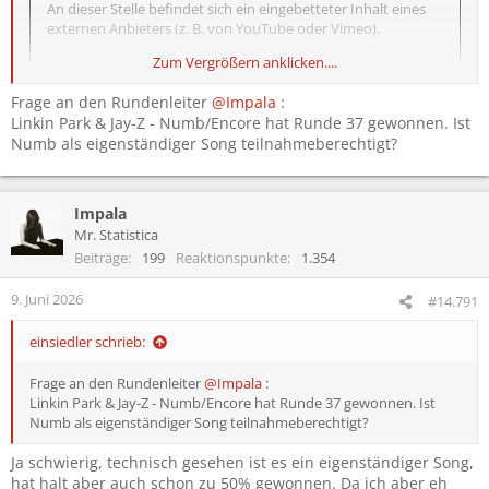
An dieser Stelle befindet sich ein eingebetteter Inhalt eines
externen Anbieters (z. B. von YouTube oder Vimeo).
Zum Vergrößern anklicken....
Um diesen eingebetteten Inhalt anzuzeigen, benötigen wir
deine Zustimmung zum Setzen von Drittanbieter-Cookies.
Frage an den Rundenleiter
@Impala
:
Linkin Park & Jay-Z - Numb/Encore hat Runde 37 gewonnen. Ist
Weitere Informationen findest du in der
Numb als eigenständiger Song teilnahmeberechtigt?
Datenschutzerklärung
.
Drittanbieter-Cookies akzeptieren
Impala
Mr. Statistica
Beiträge
199
Reaktionspunkte
1.354
1. M83 - Outro (Album: Hurry Up, We're Dreaming) // Impala
9. Juni 2026
#14.791
2. Roxette - Listen To Your Heart (Album: Look Sharp!) // einsiedler
3. Die Ärzte - Wenn es Abend wird // fuchur
einsiedler schrieb:
4. Linkin Park - Numb // Toxicity
Frage an den Rundenleiter
@Impala
:
Linkin Park & Jay-Z - Numb/Encore hat Runde 37 gewonnen. Ist
Numb als eigenständiger Song teilnahmeberechtigt?
Ja schwierig, technisch gesehen ist es ein eigenständiger Song,
hat halt aber auch schon zu 50% gewonnen. Da ich aber eh