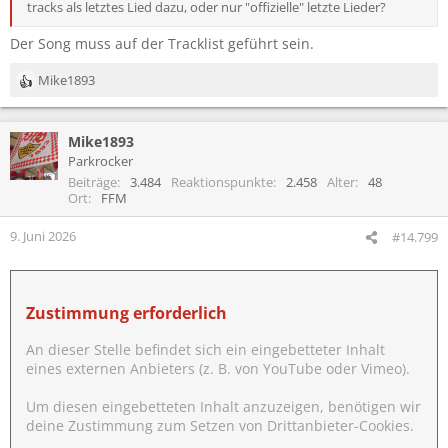
tracks als letztes Lied dazu, oder nur "offizielle" letzte Lieder?
Der Song muss auf der Tracklist geführt sein.
Mike1893
R
e
a
Mike1893
k
t
Parkrocker
i
Beiträge
3.484
Reaktionspunkte
2.458
Alter
48
o
Ort
FFM
n
e
9. Juni 2026
#14.799
n
:
Zustimmung erforderlich
An dieser Stelle befindet sich ein eingebetteter Inhalt
eines externen Anbieters (z. B. von YouTube oder Vimeo).
Um diesen eingebetteten Inhalt anzuzeigen, benötigen wir
deine Zustimmung zum Setzen von Drittanbieter-Cookies.