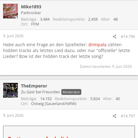
a
Mike1893
k
t
Parkrocker
i
Beiträge
3.484
Reaktionspunkte
2.458
Alter
48
o
Ort
FFM
n
e
9. Juni 2026
#14.796
n
Habe auch eine Frage an den Spielleiter:
@Impala
zählen
:
hidden tracks als letztes Lied dazu, oder nur "offizielle" letzte
Lieder? Bzw ist der hidden track der letzte song?
Zuletzt bearbeitet:
9. Juni 2026
TheEmperor
Zu Gast bei Freunden
Moderator
Beiträge
14.192
Reaktionspunkte
5.824
Alter
40
Ort
Ostwig (Sauerland/NRW)
9. Juni 2026
#14.797