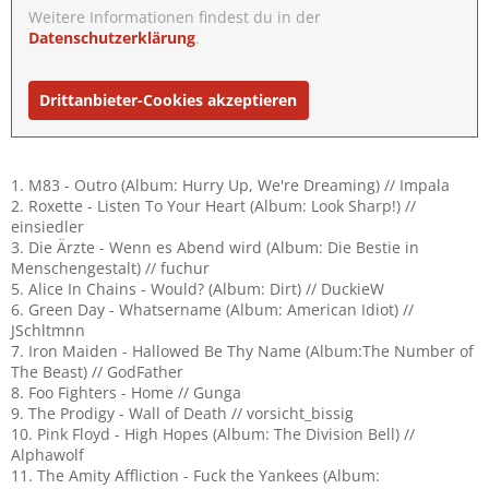
Weitere Informationen findest du in der
Datenschutzerklärung
.
Drittanbieter-Cookies akzeptieren
1. M83 - Outro (Album: Hurry Up, We're Dreaming) // Impala
2. Roxette - Listen To Your Heart (Album: Look Sharp!) //
einsiedler
3. Die Ärzte - Wenn es Abend wird (Album: Die Bestie in
Menschengestalt) // fuchur
5. Alice In Chains - Would? (Album: Dirt) // DuckieW
6. Green Day - Whatsername (Album: American Idiot) //
JSchltmnn
7. Iron Maiden - Hallowed Be Thy Name (Album:The Number of
The Beast) // GodFather
8. Foo Fighters - Home // Gunga
9. The Prodigy - Wall of Death // vorsicht_bissig
10. Pink Floyd - High Hopes (Album: The Division Bell) //
Alphawolf
11. The Amity Affliction - Fuck the Yankees (Album: