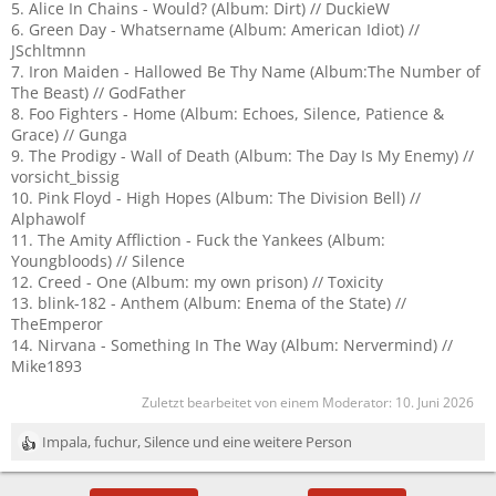
5. Alice In Chains - Would? (Album: Dirt) // DuckieW
6. Green Day - Whatsername (Album: American Idiot) //
JSchltmnn
7. Iron Maiden - Hallowed Be Thy Name (Album:The Number of
The Beast) // GodFather
8. Foo Fighters - Home (Album: Echoes, Silence, Patience &
Grace) // Gunga
9. The Prodigy - Wall of Death (Album: The Day Is My Enemy) //
vorsicht_bissig
10. Pink Floyd - High Hopes (Album: The Division Bell) //
Alphawolf
11. The Amity Affliction - Fuck the Yankees (Album:
Youngbloods) // Silence
12. Creed - One (Album: my own prison) // Toxicity
13. blink-182 - Anthem (Album: Enema of the State) //
TheEmperor
14. Nirvana - Something In The Way (Album: Nervermind) //
Mike1893
Zuletzt bearbeitet von einem Moderator:
10. Juni 2026
Impala
,
fuchur
,
Silence
und eine weitere Person
R
e
a