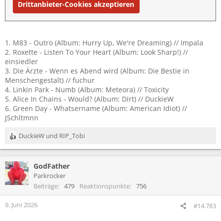
Drittanbieter-Cookies akzeptieren
1. M83 - Outro (Album: Hurry Up, We're Dreaming) // Impala
2. Roxette - Listen To Your Heart (Album: Look Sharp!) //
einsiedler
3. Die Ärzte - Wenn es Abend wird (Album: Die Bestie in
Menschengestalt) // fuchur
4. Linkin Park - Numb (Album: Meteora) // Toxicity
5. Alice In Chains - Would? (Album: Dirt) // DuckieW
6. Green Day - Whatsername (Album: American Idiot) //
JSchltmnn
DuckieW
und
RIP_Tobi
R
e
a
GodFather
k
t
Parkrocker
i
Beiträge
479
Reaktionspunkte
756
o
n
9. Juni 2026
#14.783
e
n