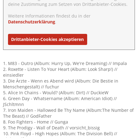
deine Zustimmung zum Setzen von Drittanbieter-Cookies.
Weitere Informationen findest du in der
Datenschutzerklärung
.
Drittanbieter-Cookies akzeptieren
1. M83 - Outro (Album: Hurry Up, We're Dreaming) // Impala
2. Roxette - Listen To Your Heart (Album: Look Sharp!) //
einsiedler
3. Die Ärzte - Wenn es Abend wird (Album: Die Bestie in
Menschengestalt) // fuchur
5. Alice In Chains - Would? (Album: Dirt) // DuckieW
6. Green Day - Whatsername (Album: American Idiot) //
JSchltmnn
7. Iron Maiden - Hallowed Be Thy Name (Album:The Number of
The Beast) // GodFather
8. Foo Fighters - Home // Gunga
9. The Prodigy - Wall of Death // vorsicht_bissig
10. Pink Floyd - High Hopes (Album: The Division Bell) //