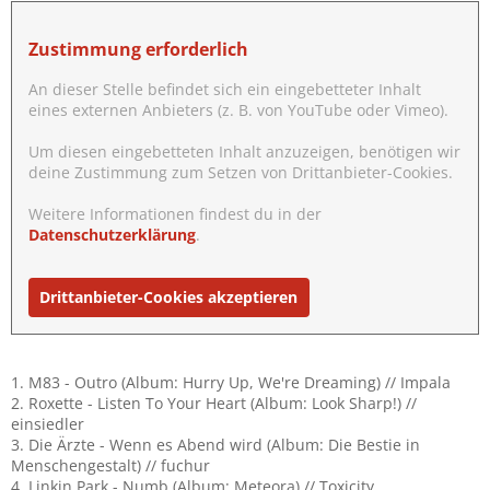
:
Zustimmung erforderlich
An dieser Stelle befindet sich ein eingebetteter Inhalt
eines externen Anbieters (z. B. von YouTube oder Vimeo).
Um diesen eingebetteten Inhalt anzuzeigen, benötigen wir
deine Zustimmung zum Setzen von Drittanbieter-Cookies.
Weitere Informationen findest du in der
Datenschutzerklärung
.
Drittanbieter-Cookies akzeptieren
1. M83 - Outro (Album: Hurry Up, We're Dreaming) // Impala
2. Roxette - Listen To Your Heart (Album: Look Sharp!) //
einsiedler
3. Die Ärzte - Wenn es Abend wird (Album: Die Bestie in
Menschengestalt) // fuchur
4. Linkin Park - Numb (Album: Meteora) // Toxicity