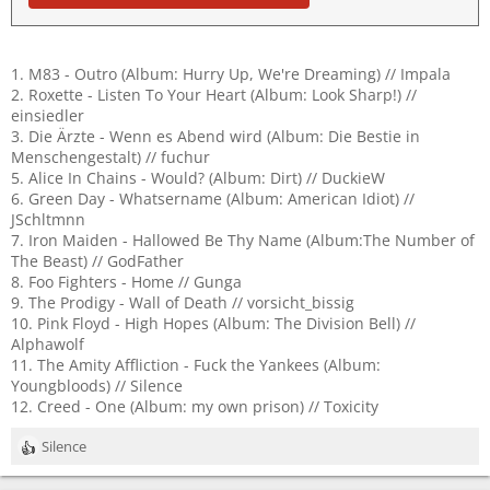
1. M83 - Outro (Album: Hurry Up, We're Dreaming) // Impala
2. Roxette - Listen To Your Heart (Album: Look Sharp!) //
einsiedler
3. Die Ärzte - Wenn es Abend wird (Album: Die Bestie in
Menschengestalt) // fuchur
5. Alice In Chains - Would? (Album: Dirt) // DuckieW
6. Green Day - Whatsername (Album: American Idiot) //
JSchltmnn
7. Iron Maiden - Hallowed Be Thy Name (Album:The Number of
The Beast) // GodFather
8. Foo Fighters - Home // Gunga
9. The Prodigy - Wall of Death // vorsicht_bissig
10. Pink Floyd - High Hopes (Album: The Division Bell) //
Alphawolf
11. The Amity Affliction - Fuck the Yankees (Album:
Youngbloods) // Silence
12. Creed - One (Album: my own prison) // Toxicity
Silence
R
e