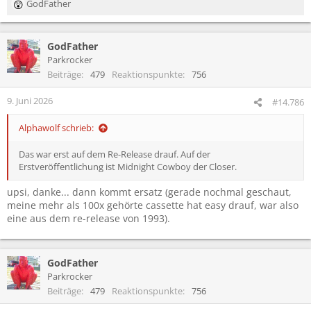
GodFather
R
Drittanbieter-Cookies akzeptieren
e
a
GodFather
k
t
Parkrocker
i
1. M83 - Outro (Album: Hurry Up, We're Dreaming) // Impala
Beiträge
479
Reaktionspunkte
756
o
2. Roxette - Listen To Your Heart (Album: Look Sharp!) // einsiedler
n
3. Die Ärzte - Wenn es Abend wird (Album: Die Bestie in
9. Juni 2026
#14.786
e
Menschengestalt) // fuchur
n
4. Linkin Park - Numb (Album: Meteora) // Toxicity
Alphawolf schrieb:
:
5. Alice In Chains - Would? (Album: Dirt) // DuckieW
6. Green Day - Whatsername (Album: American Idiot) // JSchltmnn
Das war erst auf dem Re-Release drauf. Auf der
7. Faith No More - Easy (Album: Angel Dust) // GodFather
Erstveröffentlichung ist Midnight Cowboy der Closer.
upsi, danke... dann kommt ersatz (gerade nochmal geschaut,
meine mehr als 100x gehörte cassette hat easy drauf, war also
eine aus dem re-release von 1993).
GodFather
Parkrocker
Beiträge
479
Reaktionspunkte
756