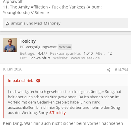
Alphawolf
11. The Amity Affliction - Fuck the Yankees (Album:
Youngbloods) // Silence
arm3nia
und
Mad_Mahoney
R
e
a
Toxicity
k
t
PR-Vergnügungswart
Veteran
i
Beiträge
4.477
Reaktionspunkte
1.040
Alter
42
o
Ort
Schweinfurt
Website
www.museek.de
n
e
9. Juni 2026
#14.794
n
:
Impala schrieb:
Ja schwierig, technisch gesehen ist es ein eigenständiger Song, hat
halt aber auch schon zu 50% gewonnen. Da ich aber eh schon im
Vorfeld mit dem Gedanken gespielt habe, Linkin Park
auszuschließen, bin ich hier Spielverderber und nehme den Song
aus der Wertung. Sorry
@Toxicity
Kein Ding. War mir auch nicht sicher beim vorher nachsehen