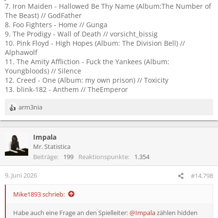
7. Iron Maiden - Hallowed Be Thy Name (Album:The Number of
The Beast) // GodFather
8. Foo Fighters - Home // Gunga
9. The Prodigy - Wall of Death // vorsicht_bissig
10. Pink Floyd - High Hopes (Album: The Division Bell) //
Alphawolf
11. The Amity Affliction - Fuck the Yankees (Album:
Youngbloods) // Silence
12. Creed - One (Album: my own prison) // Toxicity
13. blink-182 - Anthem // TheEmperor
arm3nia
R
e
a
Impala
k
t
Mr. Statistica
i
Beiträge
199
Reaktionspunkte
1.354
o
n
9. Juni 2026
#14.798
e
n
Mike1893 schrieb:
:
Habe auch eine Frage an den Spielleiter:
@Impala
zählen hidden