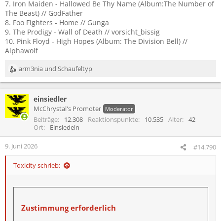
7. Iron Maiden - Hallowed Be Thy Name (Album:The Number of
The Beast) // GodFather
8. Foo Fighters - Home // Gunga
9. The Prodigy - Wall of Death // vorsicht_bissig
10. Pink Floyd - High Hopes (Album: The Division Bell) //
Alphawolf
arm3nia
und
Schaufeltyp
R
e
a
einsiedler
k
t
McChrystal's Promoter
Moderator
i
Beiträge
12.308
Reaktionspunkte
10.535
Alter
42
o
Ort
Einsiedeln
n
e
9. Juni 2026
#14.790
n
:
Toxicity schrieb:
Zustimmung erforderlich