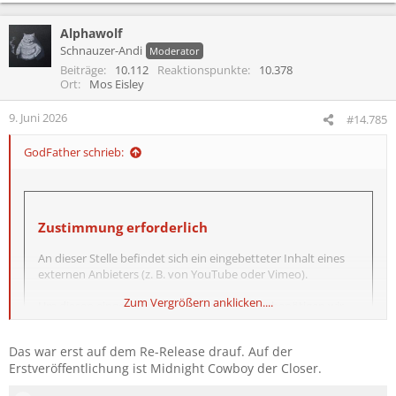
Alphawolf
Schnauzer-Andi
Moderator
Beiträge
10.112
Reaktionspunkte
10.378
Ort
Mos Eisley
9. Juni 2026
#14.785
GodFather schrieb:
Zustimmung erforderlich
An dieser Stelle befindet sich ein eingebetteter Inhalt eines
externen Anbieters (z. B. von YouTube oder Vimeo).
Zum Vergrößern anklicken....
Um diesen eingebetteten Inhalt anzuzeigen, benötigen wir
deine Zustimmung zum Setzen von Drittanbieter-Cookies.
Das war erst auf dem Re-Release drauf. Auf der
Weitere Informationen findest du in der
Erstveröffentlichung ist Midnight Cowboy der Closer.
Datenschutzerklärung
.