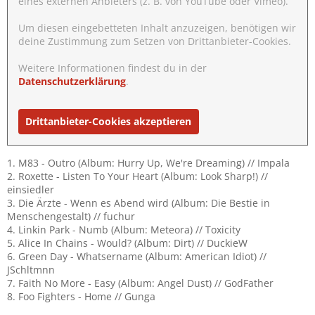
eines externen Anbieters (z. B. von YouTube oder Vimeo).
Um diesen eingebetteten Inhalt anzuzeigen, benötigen wir
deine Zustimmung zum Setzen von Drittanbieter-Cookies.
Weitere Informationen findest du in der
Datenschutzerklärung
.
Drittanbieter-Cookies akzeptieren
1. M83 - Outro (Album: Hurry Up, We're Dreaming) // Impala
2. Roxette - Listen To Your Heart (Album: Look Sharp!) //
einsiedler
3. Die Ärzte - Wenn es Abend wird (Album: Die Bestie in
Menschengestalt) // fuchur
4. Linkin Park - Numb (Album: Meteora) // Toxicity
5. Alice In Chains - Would? (Album: Dirt) // DuckieW
6. Green Day - Whatsername (Album: American Idiot) //
JSchltmnn
7. Faith No More - Easy (Album: Angel Dust) // GodFather
8. Foo Fighters - Home // Gunga