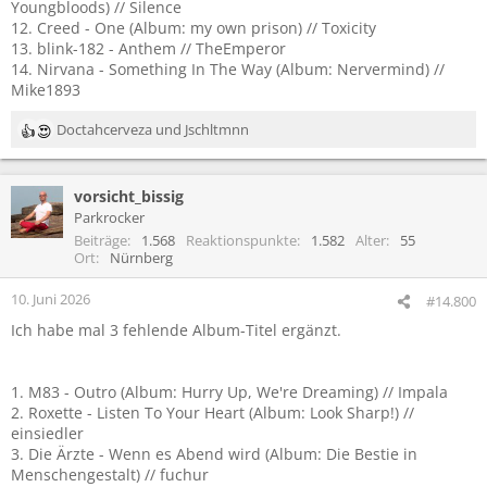
Youngbloods) // Silence
12. Creed - One (Album: my own prison) // Toxicity
13. blink-182 - Anthem // TheEmperor
14. Nirvana - Something In The Way (Album: Nervermind) //
Mike1893
Doctahcerveza
und
Jschltmnn
R
e
a
vorsicht_bissig
k
t
Parkrocker
i
Beiträge
1.568
Reaktionspunkte
1.582
Alter
55
o
Ort
Nürnberg
n
e
10. Juni 2026
#14.800
n
Ich habe mal 3 fehlende Album-Titel ergänzt.
:
1. M83 - Outro (Album: Hurry Up, We're Dreaming) // Impala
2. Roxette - Listen To Your Heart (Album: Look Sharp!) //
einsiedler
3. Die Ärzte - Wenn es Abend wird (Album: Die Bestie in
Menschengestalt) // fuchur