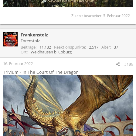
Zuletzt bearbeitet:
5. Februar 2022
Frankenstolz
Forenstolz
Beiträge
11.132
Reaktionspunkte
2.517
Alter
37
Ort
Weidhausen b. Coburg
16. Februar 2022
#186
Trivium - In The Court Of The Dragon