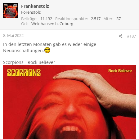
a
Frankenstolz
k
t
Forenstolz
i
Beiträge
11.132
Reaktionspunkte
2.517
Alter
37
o
Ort
Weidhausen b. Coburg
n
e
8. Mai 2022
#187
n
In den letzten Monaten gab es wieder einige
:
Neuanschaffungen.
Scorpions - Rock Believer