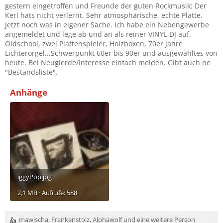
gestern eingetroffen und Freunde der guten Rockmusik: Der
Kerl hats nicht verlernt. Sehr atmosphärische, echte Platte.
Jetzt noch was in eigener Sache. Ich habe ein Nebengewerbe
angemeldet und lege ab und an als reiner VINYL DJ auf.
Oldschool, zwei Plattenspieler, Holzboxen, 70er Jahre
Lichterorgel...Schwerpunkt 60er bis 90er und ausgewähltes von
heute. Bei Neugierde/Interesse einfach melden. Gibt auch ne
"Bestandsliste".
Anhänge
iggyPop.jpg
2,1 MB · Aufrufe: 588
mawischa
,
Frankenstolz
,
Alphawolf
und eine weitere Person