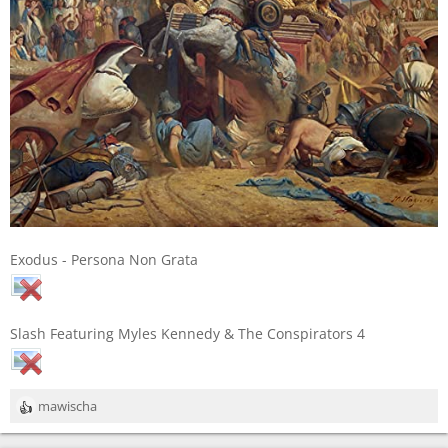
Exodus - Persona Non Grata
Slash Featuring Myles Kennedy & The Conspirators 4
mawischa
R
e