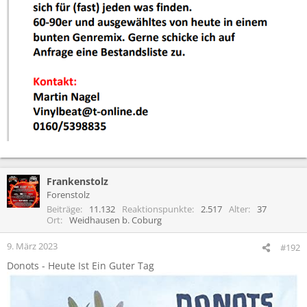
Frankenstolz
Forenstolz
Beiträge
11.132
Reaktionspunkte
2.517
Alter
37
Ort
Weidhausen b. Coburg
9. März 2023
#192
Donots - Heute Ist Ein Guter Tag