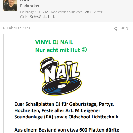
Parkrocker
Beiträge
1.502
Reaktionspunkte
287
Alter
55
Ort
Schwäbisch Hall
6. Februar 2023
#191