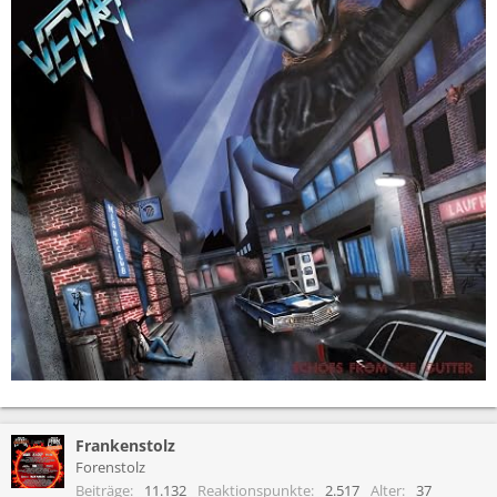
Frankenstolz
Forenstolz
Beiträge
11.132
Reaktionspunkte
2.517
Alter
37