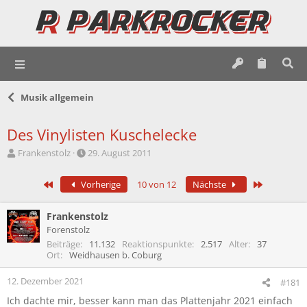
Musik allgemein
Des Vinylisten Kuschelecke
E
E
Frankenstolz
29. August 2011
r
r
s
s
Erste
Letzte
Vorherige
10 von 12
Nächste
t
t
e
e
l
l
Frankenstolz
l
l
Forenstolz
e
t
Beiträge
11.132
Reaktionspunkte
2.517
Alter
37
r
a
Ort
Weidhausen b. Coburg
m
12. Dezember 2021
#181
Ich dachte mir, besser kann man das Plattenjahr 2021 einfach