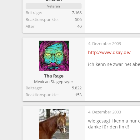
m
Veteran
Beiträge
7.168
Reaktionspunkte
506
Alter
40
4. Dezember 2003
http://www.dkay.de/
ich kenn se zwar net ab
Tha Rage
Mexican Stageprayer
Beiträge
5.822
Reaktionspunkte
153
4. Dezember 2003
wie gesagt i kenn a nur 
danke für den link!!