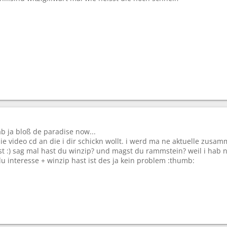
ab ja bloß de paradise now...
ie video cd an die i dir schickn wollt. i werd ma ne aktuelle zus
t :) sag mal hast du winzip? und magst du rammstein? weil i hab n
 interesse + winzip hast ist des ja kein problem :thumb: