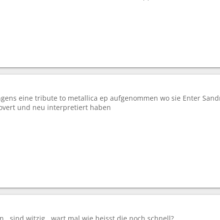
gens eine tribute to metallica ep aufgenommen wo sie Enter Sandm
overt und neu interpretiert haben
...sind witzig...wart mal wie heisst die noch schnell?