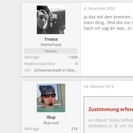
4. Dezember 2003
ja das mti den brennen..
mein ding...find die nur 
hach ich sag dir was...i
Treasa
Wetterhexe
Veteran
Beiträge
1.004
Reaktionspunkte
0
Ort
Schwanenstadt in Oberösterreich und Eysölden in De
24. Oktober 2015
Zustimmung erford
illup
An dieser Stelle befin
illup-susi
Anbieters (z. B. von 
Beiträge
218