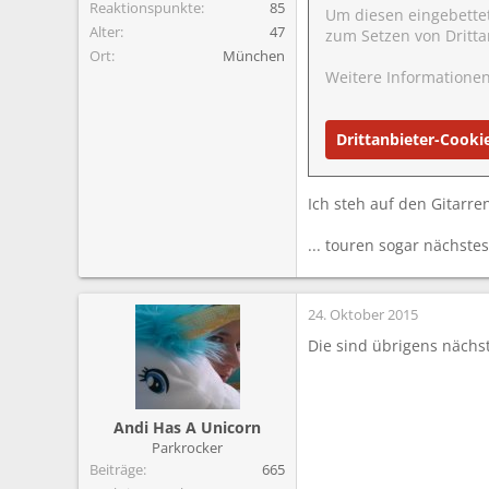
Reaktionspunkte
85
Um diesen eingebette
Alter
47
zum Setzen von Dritta
Ort
München
Weitere Informationen
Drittanbieter-Cooki
Ich steh auf den Gitarre
... touren sogar nächstes 
24. Oktober 2015
Die sind übrigens nächs
Andi Has A Unicorn
Parkrocker
Beiträge
665