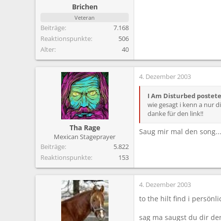
Brichen
Veteran
Beiträge
7.168
Reaktionspunkte
506
Alter
40
4. Dezember 2003
I Am Disturbed postet
wie gesagt i kenn a nur d
danke für den link!!
Tha Rage
Saug mir mal den song..
Mexican Stageprayer
Beiträge
5.822
Reaktionspunkte
153
4. Dezember 2003
to the hilt find i persön
sag ma saugst du dir den