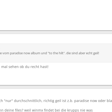
e
ie vom paradise now album und "to the hilt". die sind aber echt geil!
. mal sehen ob du recht hast!
lich "nur" durchschnittlich, richtig geil ist z.b. paradise now oder b
n deine files? weil winmx findet bei die krupps nie was