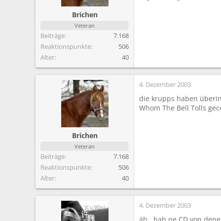
Brichen
Veteran
Beiträge
7.168
Reaktionspunkte
506
Alter
40
4. Dezember 2003
die krupps haben überin
Whom The Bell Tolls gec
Brichen
Veteran
Beiträge
7.168
Reaktionspunkte
506
Alter
40
4. Dezember 2003
äh...hab ne CD von denen