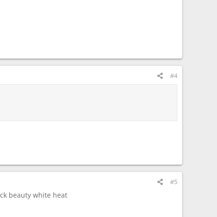
#4
#5
lack beauty white heat