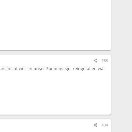
#33
uns nicht wer iin unser Sonnensegel reingefallen wär
#34