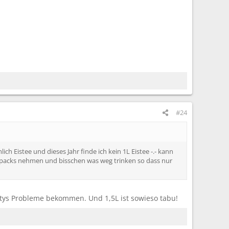
#24
ich Eistee und dieses Jahr finde ich kein 1L Eistee -.- kann
rapacks nehmen und bisschen was weg trinken so dass nur
itys Probleme bekommen. Und 1,5L ist sowieso tabu!