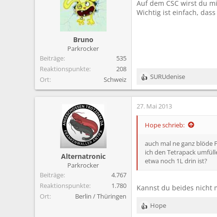
Auf dem CSC wirst du m
Wichtig ist einfach, das
Bruno
Parkrocker
Beiträge
535
Reaktionspunkte
208
SURUdenise
Ort
Schweiz
R
e
a
27. Mai 2013
k
t
i
Hope schrieb:
o
n
auch mal ne ganz blöde Fra
e
ich den Tetrapack umfüll
Alternatronic
n
etwa noch 1L drin ist?
Parkrocker
:
Beiträge
4.767
Reaktionspunkte
1.780
Kannst du beides nicht 
Ort
Berlin / Thüringen
Hope
R