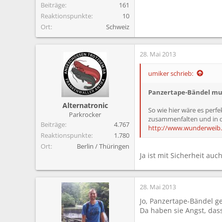
Beiträge
161
Reaktionspunkte
10
Ort
Schweiz
28. Mai 2013
umiker schrieb:
Panzertape-Bändel mus
Alternatronic
So wie hier wäre es perfe
Parkrocker
zusammenfalten und in d
Beiträge
4.767
http://www.wunderweib.de
Reaktionspunkte
1.780
Ort
Berlin / Thüringen
Ja ist mit Sicherheit auc
28. Mai 2013
Jo, Panzertape-Bändel g
Da haben sie Angst, dass