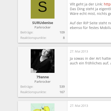
m
S
Vllt geht ja der Link:
http
Das Ding steht ja eigentl
Wäre echt mist, nichts 
SURUdenise
Auf der RiP Seite steht 
Parkrocker
ebenso für festes Mobili
Beiträge
109
Reaktionspunkte
8
27. Mai 2013
Ja sowas in der Art hatt
auch ein fröhliches auf,
79anne
Parkrocker
Beiträge
539
Reaktionspunkte
167
27. Mai 2013