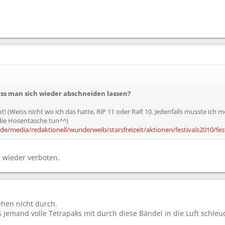
s man sich wieder abschneiden lassen?
kt! (Weiss nicht wo ich das hatte, RiP 11 oder RaR 10. Jedenfalls musste ich 
ie Hosentasche tun^^)
/media/redaktionell/wunderweib/starsfreizeit/aktionen/festivals2010/festi
h wieder verboten.
ehen nicht durch.
 jemand volle Tetrapaks mit durch diese Bändel in die Luft schle