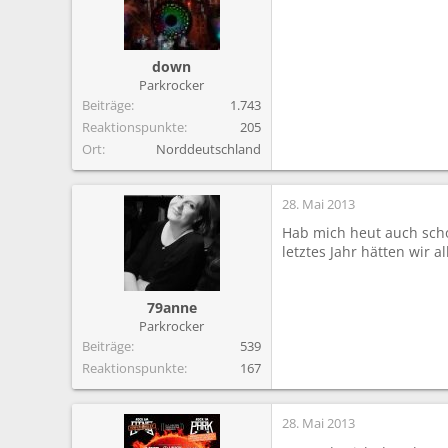
down
Parkrocker
Beiträge
1.743
Reaktionspunkte
205
Ort
Norddeutschland
28. Mai 2013
Hab mich heut auch scho
letztes Jahr hätten wir 
79anne
Parkrocker
Beiträge
539
Reaktionspunkte
167
28. Mai 2013