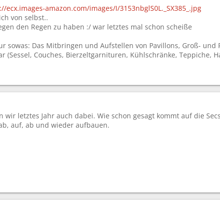
://ecx.images-amazon.com/images/I/3153nbglS0L._SX385_.jpg
ich von selbst..
gegen den Regen zu haben :/ war letztes mal schon scheiße
nur sowas: Das Mitbringen und Aufstellen von Pavillons, Groß- und Pa
ar (Sessel, Couches, Bierzeltgarnituren, Kühlschränke, Teppiche, H
en wir letztes Jahr auch dabei. Wie schon gesagt kommt auf die Secs
 ab, auf, ab und wieder aufbauen.