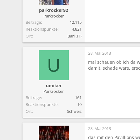
parkrocker92
Parkrocker
Beiträge
12.115
Reaktionspunkte
4.821
Ort
Bari (IT)
28. Mai 2013
U
mal schauen ob ich da w
damit, schade wars, ersc
umiker
Parkrocker
Beiträge
161
Reaktionspunkte
10
Ort
Schweiz
28. Mai 2013
das mit den Pavillions we