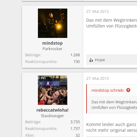
e
a
27. Mai 2013
k
t
Das mit dem Wegtrinken/W
i
Umfüllen von Flüssigkei
o
n
e
mindstop
n
Parkrocker
:
Beiträge
1.268
Hope
Reaktionspunkte
730
R
e
a
27. Mai 2013
k
t
i
mindstop schrieb:
o
n
Das mit dem Wegtrinken/W
e
Umfüllen von Flüssigkeite
rebeccatwloha!
n
Staubsauger
:
Beiträge
3.735
Kommt leider auch ganz a
Reaktionspunkte
1.737
nicht mehr original vers
Alter
32