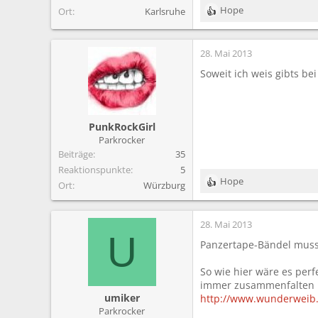
Hope
Ort
Karlsruhe
R
e
a
28. Mai 2013
k
t
Soweit ich weis gibts be
i
o
n
e
PunkRockGirl
n
Parkrocker
:
Beiträge
35
Reaktionspunkte
5
Hope
Ort
Würzburg
R
e
a
28. Mai 2013
k
U
t
Panzertape-Bändel muss
i
o
So wie hier wäre es perf
n
immer zusammenfalten u
e
umiker
http://www.wunderweib.d
n
Parkrocker
: