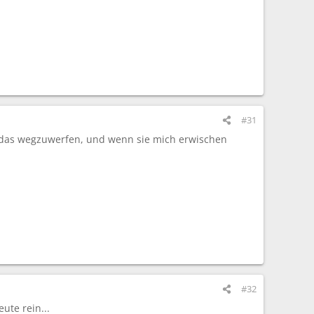
#31
r das wegzuwerfen, und wenn sie mich erwischen
#32
ute rein...