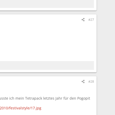
#27
#28
usste ich mein Tetrapack letztes Jahr für den Pogopit
010/festivalstyle/17.jpg