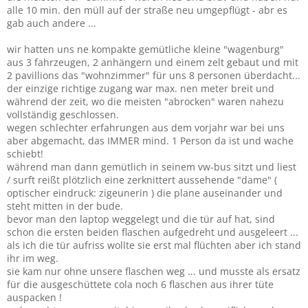
alle 10 min. den müll auf der straße neu umgepflügt - abr es
gab auch andere ...
wir hatten uns ne kompakte gemütliche kleine "wagenburg"
aus 3 fahrzeugen, 2 anhängern und einem zelt gebaut und mit
2 pavillions das "wohnzimmer" für uns 8 personen überdacht...
der einzige richtige zugang war max. nen meter breit und
während der zeit, wo die meisten "abrocken" waren nahezu
vollständig geschlossen.
wegen schlechter erfahrungen aus dem vorjahr war bei uns
aber abgemacht, das IMMER mind. 1 Person da ist und wache
schiebt!
während man dann gemütlich in seinem vw-bus sitzt und liest
/ surft reißt plötzlich eine zerknittert aussehende "dame" (
optischer eindruck: zigeunerin ) die plane auseinander und
steht mitten in der bude.
bevor man den laptop weggelegt und die tür auf hat, sind
schon die ersten beiden flaschen aufgedreht und ausgeleert ...
als ich die tür aufriss wollte sie erst mal flüchten aber ich stand
ihr im weg.
sie kam nur ohne unsere flaschen weg ... und musste als ersatz
für die ausgeschüttete cola noch 6 flaschen aus ihrer tüte
auspacken !