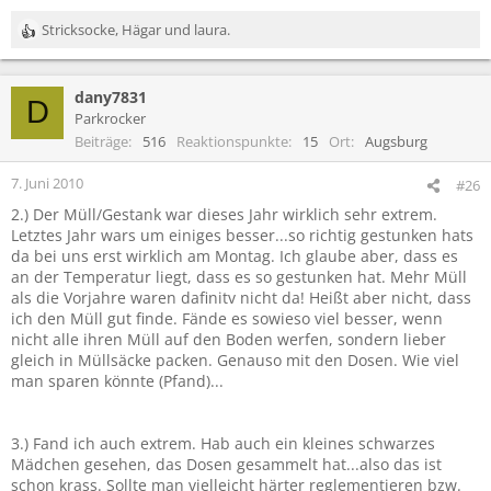
Stricksocke
,
Hägar
und
laura.
R
e
a
dany7831
k
D
t
Parkrocker
i
Beiträge
516
Reaktionspunkte
15
Ort
Augsburg
o
n
7. Juni 2010
#26
e
2.) Der Müll/Gestank war dieses Jahr wirklich sehr extrem.
n
Letztes Jahr wars um einiges besser...so richtig gestunken hats
:
da bei uns erst wirklich am Montag. Ich glaube aber, dass es
an der Temperatur liegt, dass es so gestunken hat. Mehr Müll
als die Vorjahre waren dafinitv nicht da! Heißt aber nicht, dass
ich den Müll gut finde. Fände es sowieso viel besser, wenn
nicht alle ihren Müll auf den Boden werfen, sondern lieber
gleich in Müllsäcke packen. Genauso mit den Dosen. Wie viel
man sparen könnte (Pfand)...
3.) Fand ich auch extrem. Hab auch ein kleines schwarzes
Mädchen gesehen, das Dosen gesammelt hat...also das ist
schon krass. Sollte man vielleicht härter reglementieren bzw.