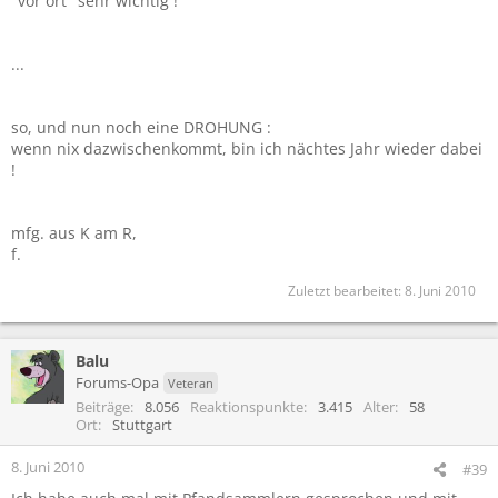
"vor ort" sehr wichtig !
...
so, und nun noch eine DROHUNG :
wenn nix dazwischenkommt, bin ich nächtes Jahr wieder dabei
!
mfg. aus K am R,
f.
Zuletzt bearbeitet:
8. Juni 2010
Balu
Forums-Opa
Veteran
Beiträge
8.056
Reaktionspunkte
3.415
Alter
58
Ort
Stuttgart
8. Juni 2010
#39