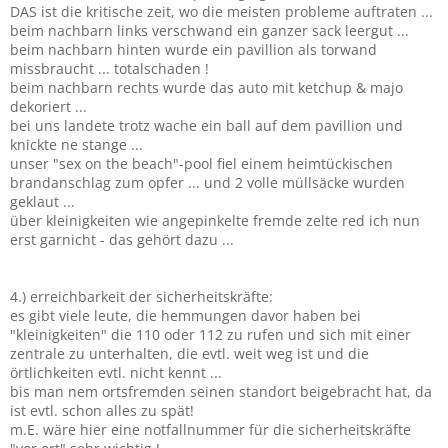
DAS ist die kritische zeit, wo die meisten probleme auftraten ...
beim nachbarn links verschwand ein ganzer sack leergut ...
beim nachbarn hinten wurde ein pavillion als torwand
missbraucht ... totalschaden !
beim nachbarn rechts wurde das auto mit ketchup & majo
dekoriert ...
bei uns landete trotz wache ein ball auf dem pavillion und
knickte ne stange ...
unser "sex on the beach"-pool fiel einem heimtückischen
brandanschlag zum opfer ... und 2 volle müllsäcke wurden
geklaut ...
über kleinigkeiten wie angepinkelte fremde zelte red ich nun
erst garnicht - das gehört dazu ...
4.) erreichbarkeit der sicherheitskräfte:
es gibt viele leute, die hemmungen davor haben bei
"kleinigkeiten" die 110 oder 112 zu rufen und sich mit einer
zentrale zu unterhalten, die evtl. weit weg ist und die
örtlichkeiten evtl. nicht kennt ...
bis man nem ortsfremden seinen standort beigebracht hat, da
ist evtl. schon alles zu spät!
m.E. wäre hier eine notfallnummer für die sicherheitskräfte