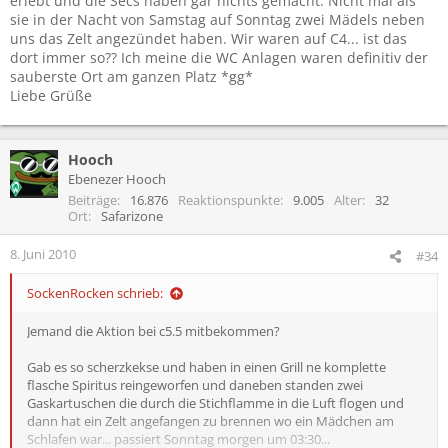
erlebt und die Secs haben gar nichts gemacht. Nicht mal als
sie in der Nacht von Samstag auf Sonntag zwei Mädels neben
uns das Zelt angezündet haben. Wir waren auf C4... ist das
dort immer so?? Ich meine die WC Anlagen waren definitiv der
sauberste Ort am ganzen Platz *gg*
Liebe Grüße
Hooch
Ebenezer Hooch
Beiträge
16.876
Reaktionspunkte
9.005
Alter
32
Ort
Safarizone
8. Juni 2010
#34
SockenRocken schrieb:
Jemand die Aktion bei c5.5 mitbekommen?
Gab es so scherzkekse und haben in einen Grill ne komplette
flasche Spiritus reingeworfen und daneben standen zwei
Gaskartuschen die durch die Stichflamme in die Luft flogen und
dann hat ein Zelt angefangen zu brennen wo ein Mädchen am
Schlafen war... passiert Sonntag morgen um 03:30...