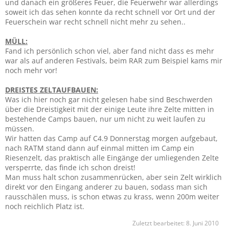
und danach ein größeres Feuer, die Feuerwehr war allerdings
soweit ich das sehen konnte da recht schnell vor Ort und der
Feuerschein war recht schnell nicht mehr zu sehen..
MÜLL:
Fand ich persönlich schon viel, aber fand nicht dass es mehr
war als auf anderen Festivals, beim RAR zum Beispiel kams mir
noch mehr vor!
DREISTES ZELTAUFBAUEN:
Was ich hier noch gar nicht gelesen habe sind Beschwerden
über die Dreistigkeit mit der einige Leute ihre Zelte mitten in
bestehende Camps bauen, nur um nicht zu weit laufen zu
müssen.
Wir hatten das Camp auf C4.9 Donnerstag morgen aufgebaut,
nach RATM stand dann auf einmal mitten im Camp ein
Riesenzelt, das praktisch alle Eingänge der umliegenden Zelte
versperrte, das finde ich schon dreist!
Man muss halt schon zusammenrücken, aber sein Zelt wirklich
direkt vor den Eingang anderer zu bauen, sodass man sich
rausschälen muss, is schon etwas zu krass, wenn 200m weiter
noch reichlich Platz ist.
Zuletzt bearbeitet:
8. Juni 2010