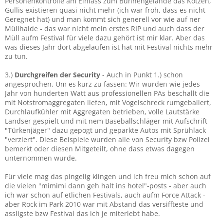
Personenkontrolle am Einlass zum Bühnengelände das Kotzen,
Gullis existieren quasi nicht mehr (ich war froh, dass es nicht
Geregnet hat) und man kommt sich generell vor wie auf ner
Müllhalde - das war nicht mein erstes RIP und auch dass der
Müll aufm Festival für viele dazu gehört ist mir klar. Aber das
was dieses Jahr dort abgelaufen ist hat mit Festival nichts mehr
zu tun.
3.)
Durchgreifen der Security
- Auch in Punkt 1.) schon
angesprochen. Um es kurz zu fassen: Wir wurden wie jedes
Jahr von hunderten Watt aus professionellen PAs beschallt die
mit Notstromaggregaten liefen, mit Vogelschreck rumgeballert,
Durchlaufkühler mit Aggregaten betrieben, volle Lautstärke
Landser gespielt und mit nem Baseballschläger mit Aufschrift
"Türkenjäger" dazu gepogt und geparkte Autos mit Sprühlack
"verziert". Diese Beispiele wurden alle von Security bzw Polizei
bemerkt oder diesen Mitgeteilt, ohne dass etwas dagegen
unternommen wurde.
Für viele mag das pingelig klingen und ich freu mich schon auf
die vielen "mimimi dann geh halt ins hotel"-posts - aber auch
ich war schon auf etlichen Festivals, auch aufm Force Attack -
aber Rock im Park 2010 war mit Abstand das versiffteste und
assligste bzw Festival das ich je miterlebt habe.