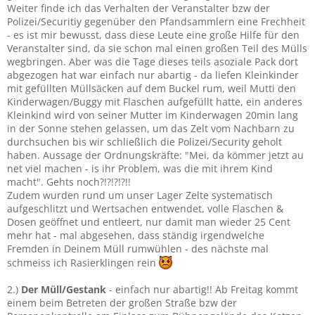
Weiter finde ich das Verhalten der Veranstalter bzw der
Polizei/Securitiy gegenüber den Pfandsammlern eine Frechheit
- es ist mir bewusst, dass diese Leute eine große Hilfe für den
Veranstalter sind, da sie schon mal einen großen Teil des Mülls
wegbringen. Aber was die Tage dieses teils asoziale Pack dort
abgezogen hat war einfach nur abartig - da liefen Kleinkinder
mit gefüllten Müllsäcken auf dem Buckel rum, weil Mutti den
Kinderwagen/Buggy mit Flaschen aufgefüllt hatte, ein anderes
Kleinkind wird von seiner Mutter im Kinderwagen 20min lang
in der Sonne stehen gelassen, um das Zelt vom Nachbarn zu
durchsuchen bis wir schließlich die Polizei/Security geholt
haben. Aussage der Ordnungskräfte: "Mei, da kömmer jetzt au
net viel machen - is ihr Problem, was die mit ihrem Kind
macht". Gehts noch?!?!?!?!!
Zudem wurden rund um unser Lager Zelte systematisch
aufgeschlitzt und Wertsachen entwendet, volle Flaschen &
Dosen geöffnet und entleert, nur damit man wieder 25 Cent
mehr hat - mal abgesehen, dass ständig irgendwelche
Fremden in Deinem Müll rumwühlen - des nächste mal
schmeiss ich Rasierklingen rein
2.)
Der Müll/Gestank
- einfach nur abartig!! Ab Freitag kommt
einem beim Betreten der großen Straße bzw der