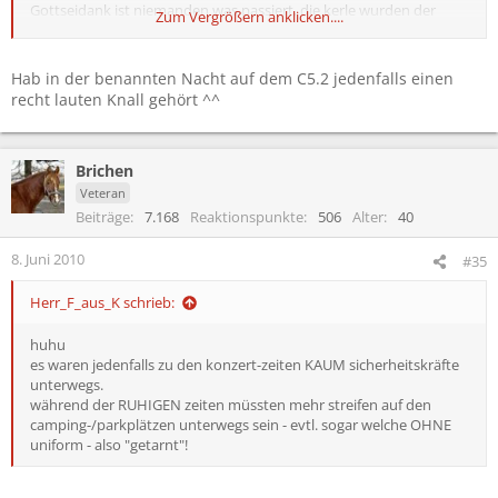
Gottseidank ist niemanden was passiert, die kerle wurden der
Zum Vergrößern anklicken....
Polizei übergeben...
Hab in der benannten Nacht auf dem C5.2 jedenfalls einen
recht lauten Knall gehört ^^
Brichen
Veteran
Beiträge
7.168
Reaktionspunkte
506
Alter
40
8. Juni 2010
#35
Herr_F_aus_K schrieb:
huhu
es waren jedenfalls zu den konzert-zeiten KAUM sicherheitskräfte
unterwegs.
während der RUHIGEN zeiten müssten mehr streifen auf den
camping-/parkplätzen unterwegs sein - evtl. sogar welche OHNE
uniform - also "getarnt"!