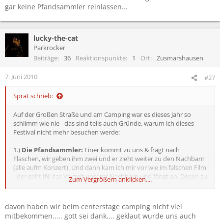
gar keine Pfandsammler reinlassen...
lucky-the-cat
Parkrocker
Beiträge
36
Reaktionspunkte
1
Ort
Zusmarshausen
7. Juni 2010
#27
Sprat schrieb:
Auf der Großen Straße und am Camping war es dieses Jahr so
schlimm wie nie - das sind teils auch Gründe, warum ich dieses
Festival nicht mehr besuchen werde:
1.)
Die Pfandsammler:
Einer kommt zu uns & frägt nach
Flaschen, wir geben ihm zwei und er zieht weiter zu den Nachbarn
(alle aufm Konzert). Und dann kam ich mir vor wie im falschen Film
- der geht
IN
das Vorzelt unserer Nachbarn und fängt an, Dosen zu
Zum Vergrößern anklicken....
öffnen und auszuleeren. Nicht mal auf unser Zurufen hat er davon
abgelassen. Erst als wir mit Polizei gedroht haben, ist er fluchend
weitergezogen.
davon haben wir beim centerstage camping nicht viel
Weiter finde ich das Verhalten der Veranstalter bzw der
mitbekommen..... gott sei dank.... geklaut wurde uns auch