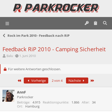
Rock im Park 2010 - Feedback nach RiP
Feedback RiP 2010 - Camping Sicherheit
E
E
Balu
1. Juni 2010
r
r
s
s
t
Für weitere Antworten geschlossen.
t
e
e
l
l
Erste
Letzte
Vorherige
2 von 4
Nächste
l
l
e
t
r
a
AnnF
m
Parkrocker
Beiträge
4.915
Reaktionspunkte
1.866
Alter
34
Ort
Hamburg