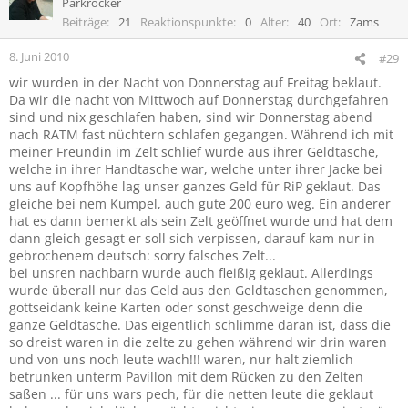
Parkrocker
Müllhalde - das war nicht mein erstes RIP und auch dass der Müll
aufm Festival für viele dazu gehört ist mir klar. Aber das was dieses
Beiträge
21
Reaktionspunkte
0
Alter
40
Ort
Zams
Jahr dort abgelaufen ist hat mit Festival nichts mehr zu tun.
8. Juni 2010
#29
3.)
Durchgreifen der Security
- Auch in Punkt 1.) schon
wir wurden in der Nacht von Donnerstag auf Freitag beklaut.
angesprochen. Um es kurz zu fassen: Wir wurden wie jedes Jahr
Da wir die nacht von Mittwoch auf Donnerstag durchgefahren
von hunderten Watt aus professionellen PAs beschallt die mit
sind und nix geschlafen haben, sind wir Donnerstag abend
Notstromaggregaten liefen, mit Vogelschreck rumgeballert,
nach RATM fast nüchtern schlafen gegangen. Während ich mit
Durchlaufkühler mit Aggregaten betrieben, volle Lautstärke
meiner Freundin im Zelt schlief wurde aus ihrer Geldtasche,
Landser gespielt und mit nem Baseballschläger mit Aufschrift
welche in ihrer Handtasche war, welche unter ihrer Jacke bei
"Türkenjäger" dazu gepogt und geparkte Autos mit Sprühlack
"verziert". Diese Beispiele wurden alle von Security bzw Polizei
uns auf Kopfhöhe lag unser ganzes Geld für RiP geklaut. Das
bemerkt oder diesen Mitgeteilt, ohne dass etwas dagegen
gleiche bei nem Kumpel, auch gute 200 euro weg. Ein anderer
unternommen wurde.
hat es dann bemerkt als sein Zelt geöffnet wurde und hat dem
dann gleich gesagt er soll sich verpissen, darauf kam nur in
Für viele mag das pingelig klingen und ich freu mich schon auf die
gebrochenem deutsch: sorry falsches Zelt...
vielen "mimimi dann geh halt ins hotel"-posts - aber auch ich war
bei unsren nachbarn wurde auch fleißig geklaut. Allerdings
schon auf etlichen Festivals, auch aufm Force Attack - aber Rock im
wurde überall nur das Geld aus den Geldtaschen genommen,
Park 2010 war mit Abstand das versiffteste und assligste bzw
gottseidank keine Karten oder sonst geschweige denn die
Festival das ich je miterlebt habe.
ganze Geldtasche. Das eigentlich schlimme daran ist, dass die
so dreist waren in die zelte zu gehen während wir drin waren
und von uns noch leute wach!!! waren, nur halt ziemlich
betrunken unterm Pavillon mit dem Rücken zu den Zelten
saßen ... für uns wars pech, für die netten leute die geklaut