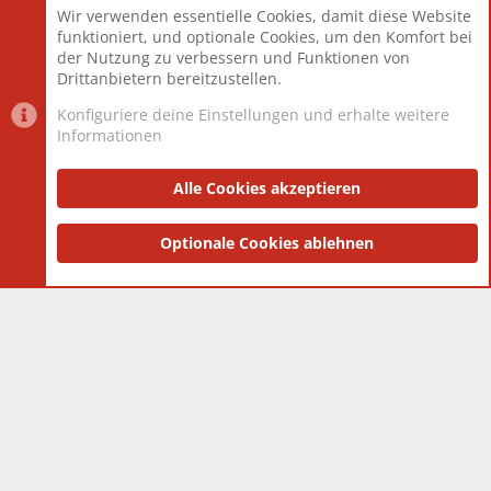
Wir verwenden essentielle Cookies, damit diese Website
Mitglieder
12.426
funktioniert, und optionale Cookies, um den Komfort bei
Neuestes Mitglied
nabulamisika
der Nutzung zu verbessern und Funktionen von
Drittanbietern bereitzustellen.
Konfiguriere deine Einstellungen und erhalte weitere
Informationen
Datenschutz-Einstellungen
PR Light
Deutsch [Du]
Nutzungsbedingungen
Alle Cookies akzeptieren
Datenschutzerklärung
Impressum
®
Community platform by XenForo
Optionale Cookies ablehnen
© 2010-2025 XenForo Ltd.
|
Style
and add-ons by ThemeHouse