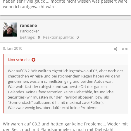
haben sehr viel glück ... möchte nicht wissen was passiert wäre
wenn ich aufgewacht wäre.
rondane
Parkrocker
Beiträge
9
Reaktionspunkte
0
8. Juni 2010
#30
Nox schrieb:
War auf C8.2. Wir wollten eigentlich irgendwo auf C5, aber nach der
chaotischen Anreise und bei strömendem Regen haben wir dann
genommen, was am schnellsten ging und bei den Autos war.
War wohl fast der ruhigste und sauberste Ort des ganzen
Geländes. Keine Pfandsammler, keine Diebstähle, freundliche
Securities (wir mussten nur den Pavillon abbauen, bzw. als
"Sonnendach" aufbauen, d.h. mit maximal zwei Füßen).
War zwar wenig los, aber dafür echt keine Probleme.
Wir waren auf C8.3 und hatten gar keine Probleme... Weder mit
den Sec., noch mit Pfandsammelern, noch mit Diebstahl.