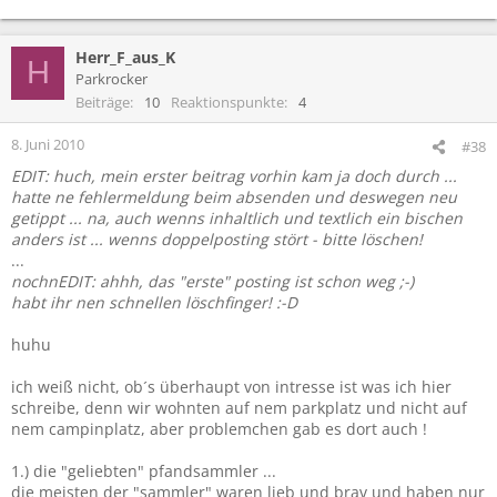
Herr_F_aus_K
H
Parkrocker
Beiträge
10
Reaktionspunkte
4
8. Juni 2010
#38
EDIT: huch, mein erster beitrag vorhin kam ja doch durch ...
hatte ne fehlermeldung beim absenden und deswegen neu
getippt ... na, auch wenns inhaltlich und textlich ein bischen
anders ist ... wenns doppelposting stört - bitte löschen!
...
nochnEDIT: ahhh, das "erste" posting ist schon weg ;-)
habt ihr nen schnellen löschfinger! :-D
huhu
ich weiß nicht, ob´s überhaupt von intresse ist was ich hier
schreibe, denn wir wohnten auf nem parkplatz und nicht auf
nem campinplatz, aber problemchen gab es dort auch !
1.) die "geliebten" pfandsammler ...
die meisten der "sammler" waren lieb und brav und haben nur