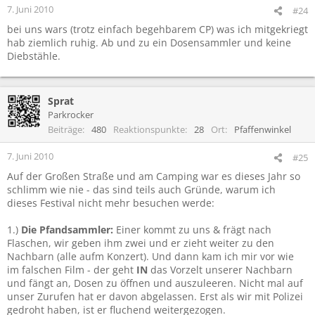
7. Juni 2010
#24
bei uns wars (trotz einfach begehbarem CP) was ich mitgekriegt
hab ziemlich ruhig. Ab und zu ein Dosensammler und keine
Diebstähle.
Sprat
Parkrocker
Beiträge
480
Reaktionspunkte
28
Ort
Pfaffenwinkel
7. Juni 2010
#25
Auf der Großen Straße und am Camping war es dieses Jahr so
schlimm wie nie - das sind teils auch Gründe, warum ich
dieses Festival nicht mehr besuchen werde:
1.)
Die Pfandsammler:
Einer kommt zu uns & frägt nach
Flaschen, wir geben ihm zwei und er zieht weiter zu den
Nachbarn (alle aufm Konzert). Und dann kam ich mir vor wie
im falschen Film - der geht
IN
das Vorzelt unserer Nachbarn
und fängt an, Dosen zu öffnen und auszuleeren. Nicht mal auf
unser Zurufen hat er davon abgelassen. Erst als wir mit Polizei
gedroht haben, ist er fluchend weitergezogen.