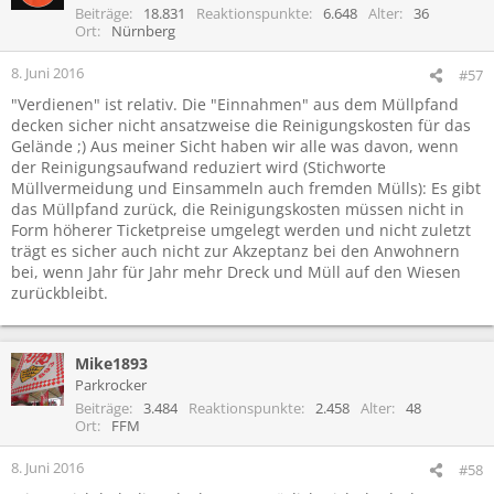
i
Beiträge
18.831
Reaktionspunkte
6.648
Alter
36
o
Ort
Nürnberg
n
e
8. Juni 2016
#57
n
"Verdienen" ist relativ. Die "Einnahmen" aus dem Müllpfand
:
decken sicher nicht ansatzweise die Reinigungskosten für das
Gelände ;) Aus meiner Sicht haben wir alle was davon, wenn
der Reinigungsaufwand reduziert wird (Stichworte
Müllvermeidung und Einsammeln auch fremden Mülls): Es gibt
das Müllpfand zurück, die Reinigungskosten müssen nicht in
Form höherer Ticketpreise umgelegt werden und nicht zuletzt
trägt es sicher auch nicht zur Akzeptanz bei den Anwohnern
bei, wenn Jahr für Jahr mehr Dreck und Müll auf den Wiesen
zurückbleibt.
Mike1893
Parkrocker
Beiträge
3.484
Reaktionspunkte
2.458
Alter
48
Ort
FFM
8. Juni 2016
#58