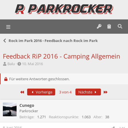
Rock im Park 2016 - Feedback nach Rock im Park
Feedback RiP 2016 - Camping Allgemein
E
E
Balu
10. Mai 2016
r
r
s
s
t
Für weitere Antworten geschlossen.
t
e
e
l
l
Erste
Letzte
Vorherige
3 von 4
Nächste
l
l
e
t
r
a
Cunego
m
Parkrocker
Beiträge
1.271
Reaktionspunkte
1.063
Alter
38
8. Juni 2016