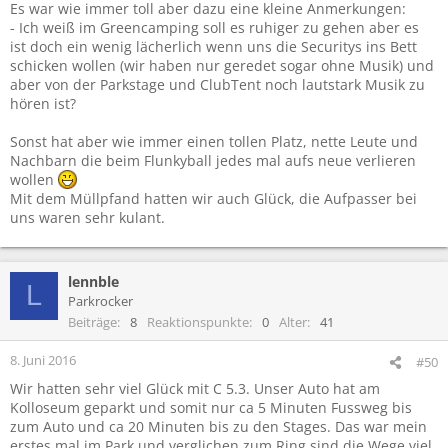
Es war wie immer toll aber dazu eine kleine Anmerkungen:
- Ich weiß im Greencamping soll es ruhiger zu gehen aber es
ist doch ein wenig lächerlich wenn uns die Securitys ins Bett
schicken wollen (wir haben nur geredet sogar ohne Musik) und
aber von der Parkstage und ClubTent noch lautstark Musik zu
hören ist?
Sonst hat aber wie immer einen tollen Platz, nette Leute und
Nachbarn die beim Flunkyball jedes mal aufs neue verlieren
wollen
Mit dem Müllpfand hatten wir auch Glück, die Aufpasser bei
uns waren sehr kulant.
lennble
L
Parkrocker
Beiträge
8
Reaktionspunkte
0
Alter
41
8. Juni 2016
#50
Wir hatten sehr viel Glück mit C 5.3. Unser Auto hat am
Kolloseum geparkt und somit nur ca 5 Minuten Fussweg bis
zum Auto und ca 20 Minuten bis zu den Stages. Das war mein
erstes mal im Park und verglichen zum Ring sind die Wege viel,