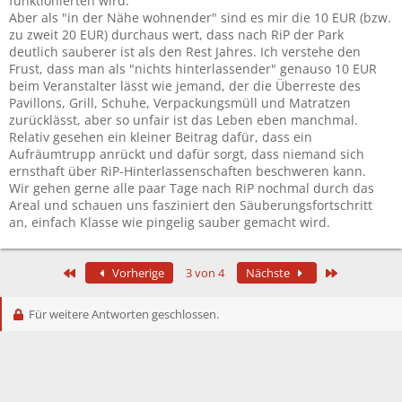
funktionierten wird.
Aber als "in der Nähe wohnender" sind es mir die 10 EUR (bzw.
zu zweit 20 EUR) durchaus wert, dass nach RiP der Park
deutlich sauberer ist als den Rest Jahres. Ich verstehe den
Frust, dass man als "nichts hinterlassender" genauso 10 EUR
beim Veranstalter lässt wie jemand, der die Überreste des
Pavillons, Grill, Schuhe, Verpackungsmüll und Matratzen
zurücklässt, aber so unfair ist das Leben eben manchmal.
Relativ gesehen ein kleiner Beitrag dafür, dass ein
Aufräumtrupp anrückt und dafür sorgt, dass niemand sich
ernsthaft über RiP-Hinterlassenschaften beschweren kann.
Wir gehen gerne alle paar Tage nach RiP nochmal durch das
Areal und schauen uns fasziniert den Säuberungsfortschritt
an, einfach Klasse wie pingelig sauber gemacht wird.
Erste
Letzte
Vorherige
3 von 4
Nächste
Für weitere Antworten geschlossen.