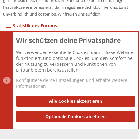
guter Musik hast, dich für Rock im Park und die deutschsprachige
Festival-Szene interessierst, dann registriere dich doch bei uns. Es ist
unverbindlich und kostenlos. Wir freuen uns auf dich!
Statistik des Forums
Wir schützen deine Privatsphäre
Themen
22.121
Beiträge
825.694
Wir verwenden essentielle Cookies, damit diese Website
Mitglieder
12.427
funktioniert, und optionale Cookies, um den Komfort bei
Neuestes Mitglied
Berlin
der Nutzung zu verbessern und Funktionen von
Drittanbietern bereitzustellen.
Konfiguriere deine Einstellungen und erhalte weitere
Informationen
Datenschutz-Einstellungen
PR Light
Deutsch [Du]
Nutzungsbedingungen
Alle Cookies akzeptieren
Datenschutzerklärung
Impressum
®
Community platform by XenForo
Optionale Cookies ablehnen
© 2010-2025 XenForo Ltd.
|
Style
and add-ons by ThemeHouse