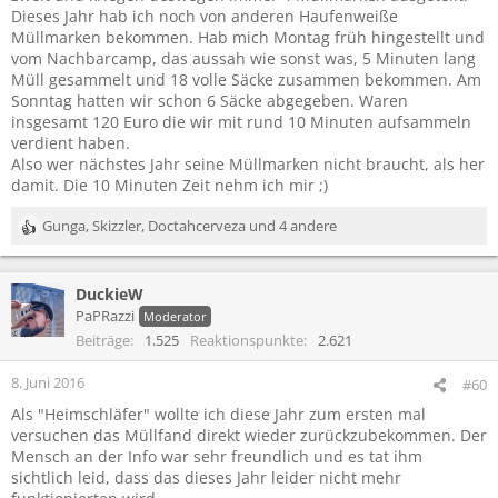
Dieses Jahr hab ich noch von anderen Haufenweiße
Müllmarken bekommen. Hab mich Montag früh hingestellt und
vom Nachbarcamp, das aussah wie sonst was, 5 Minuten lang
Müll gesammelt und 18 volle Säcke zusammen bekommen. Am
Sonntag hatten wir schon 6 Säcke abgegeben. Waren
insgesamt 120 Euro die wir mit rund 10 Minuten aufsammeln
verdient haben.
Also wer nächstes Jahr seine Müllmarken nicht braucht, als her
damit. Die 10 Minuten Zeit nehm ich mir ;)
Gunga
,
Skizzler
,
Doctahcerveza
und 4 andere
R
e
a
DuckieW
k
t
PaPRazzi
Moderator
i
Beiträge
1.525
Reaktionspunkte
2.621
o
n
8. Juni 2016
#60
e
Als "Heimschläfer" wollte ich diese Jahr zum ersten mal
n
:
versuchen das Müllfand direkt wieder zurückzubekommen. Der
Mensch an der Info war sehr freundlich und es tat ihm
sichtlich leid, dass das dieses Jahr leider nicht mehr