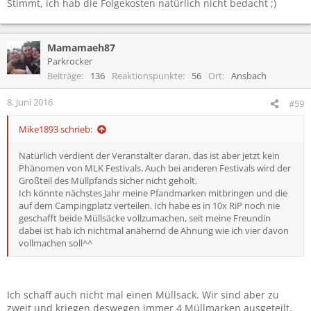
Stimmt, ich hab die Folgekosten natürlich nicht bedacht ;)
Mamamaeh87
Parkrocker
Beiträge
136
Reaktionspunkte
56
Ort
Ansbach
8. Juni 2016
#59
Mike1893 schrieb:
Natürlich verdient der Veranstalter daran, das ist aber jetzt kein
Phänomen von MLK Festivals. Auch bei anderen Festivals wird der
Großteil des Müllpfands sicher nicht geholt.
Ich könnte nächstes Jahr meine Pfandmarken mitbringen und die
auf dem Campingplatz verteilen. Ich habe es in 10x RiP noch nie
geschafft beide Müllsäcke vollzumachen, seit meine Freundin
dabei ist hab ich nichtmal anähernd de Ahnung wie ich vier davon
vollmachen soll^^
Ich schaff auch nicht mal einen Müllsack. Wir sind aber zu
zweit und kriegen deswegen immer 4 Müllmarken ausgeteilt.