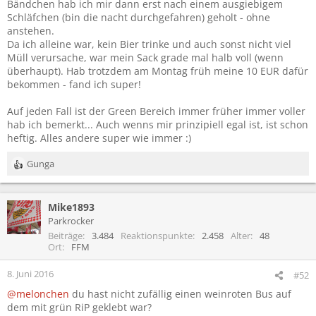
Bändchen hab ich mir dann erst nach einem ausgiebigem
Schläfchen (bin die nacht durchgefahren) geholt - ohne
anstehen.
Da ich alleine war, kein Bier trinke und auch sonst nicht viel
Müll verursache, war mein Sack grade mal halb voll (wenn
überhaupt). Hab trotzdem am Montag früh meine 10 EUR dafür
bekommen - fand ich super!
Auf jeden Fall ist der Green Bereich immer früher immer voller
hab ich bemerkt... Auch wenns mir prinzipiell egal ist, ist schon
heftig. Alles andere super wie immer :)
Gunga
R
e
a
Mike1893
k
t
Parkrocker
i
Beiträge
3.484
Reaktionspunkte
2.458
Alter
48
o
Ort
FFM
n
e
8. Juni 2016
#52
n
@melonchen
du hast nicht zufällig einen weinroten Bus auf
:
dem mit grün RiP geklebt war?