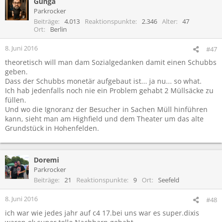
Gunga
Parkrocker
Beiträge
4.013
Reaktionspunkte
2.346
Alter
47
Ort
Berlin
8. Juni 2016
#47
theoretisch will man dam Sozialgedanken damit einen Schubbs
geben.
Dass der Schubbs monetär aufgebaut ist... ja nu... so what.
Ich hab jedenfalls noch nie ein Problem gehabt 2 Müllsäcke zu
füllen.
Und wo die Ignoranz der Besucher in Sachen Müll hinführen
kann, sieht man am Highfield und dem Theater um das alte
Grundstück in Hohenfelden.
Doremi
Parkrocker
Beiträge
21
Reaktionspunkte
9
Ort
Seefeld
8. Juni 2016
#48
ich war wie jedes jahr auf c4 17.bei uns war es super.dixis