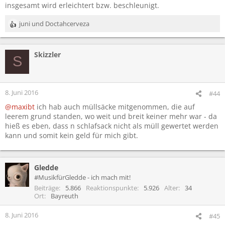
insgesamt wird erleichtert bzw. beschleunigt.
juni
und
Doctahcerveza
R
e
a
Skizzler
k
S
t
i
o
n
8. Juni 2016
#44
e
@maxibt
ich hab auch müllsäcke mitgenommen, die auf
n
leerem grund standen, wo weit und breit keiner mehr war - da
:
hieß es eben, dass n schlafsack nicht als müll gewertet werden
kann und somit kein geld für mich gibt.
Gledde
#MusikfürGledde - ich mach mit!
Beiträge
5.866
Reaktionspunkte
5.926
Alter
34
Ort
Bayreuth
8. Juni 2016
#45