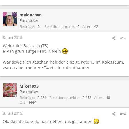
melonchen
Parkrocker
Beiträge
54
Reaktionspunkte
9
Alter
42
8. Juni 2016
#53
Weinroter Bus -> Ja (T3)
RiP in grün aufgeklebt -> Nein
War soweit ich gesehen hab der einzige rote T3 im Kolosseum,
waren aber mehrere T4 etc. in rot vorhanden.
Mike1893
Parkrocker
Beiträge
3.484
Reaktionspunkte
2.458
Alter
48
Ort
FFM
8. Juni 2016
#54
Ok, dachte kurz du hast neben uns gestanden