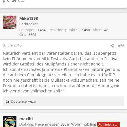
profitiert ...
Mike1893
Parkrocker
Beiträge
3.484
Reaktionspunkte
2.458
Alter
48
Ort
FFM
8. Juni 2016
#56
Natürlich verdient der Veranstalter daran, das ist aber jetzt
kein Phänomen von MLK Festivals. Auch bei anderen Festivals
wird der Großteil des Müllpfands sicher nicht geholt.
Ich könnte nächstes Jahr meine Pfandmarken mitbringen und
die auf dem Campingplatz verteilen. Ich habe es in 10x RiP
noch nie geschafft beide Müllsäcke vollzumachen, seit meine
Freundin dabei ist hab ich nichtmal anähernd de Ahnung wie
ich vier davon vollmachen soll^^
Doctahcerveza
R
e
a
maxibt
k
t
Dipl.-Ing. Hexenmeister, BSc in Wohnmobiling
Administrator