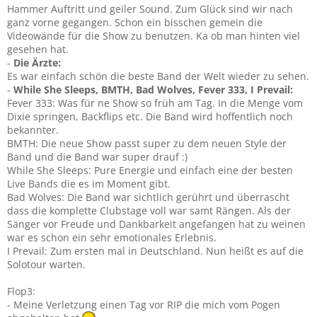
Hammer Auftritt und geiler Sound. Zum Glück sind wir nach
ganz vorne gegangen. Schon ein bisschen gemein die
Videowände für die Show zu benutzen. Ka ob man hinten viel
gesehen hat.
-
Die Ärzte:
Es war einfach schön die beste Band der Welt wieder zu sehen.
-
While She Sleeps, BMTH, Bad Wolves, Fever 333, I Prevail:
Fever 333: Was für ne Show so früh am Tag. In die Menge vom
Dixie springen, Backflips etc. Die Band wird hoffentlich noch
bekannter.
BMTH: Die neue Show passt super zu dem neuen Style der
Band und die Band war super drauf :)
While She Sleeps: Pure Energie und einfach eine der besten
Live Bands die es im Moment gibt.
Bad Wolves: Die Band war sichtlich gerührt und überrascht
dass die komplette Clubstage voll war samt Rängen. Als der
Sänger vor Freude und Dankbarkeit angefangen hat zu weinen
war es schon ein sehr emotionales Erlebnis.
I Prevail: Zum ersten mal in Deutschland. Nun heißt es auf die
Solotour warten.
Flop3:
- Meine Verletzung einen Tag vor RIP die mich vom Pogen