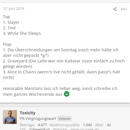
12. Juni 2019
#41
Top
1. Slayer
2. Tool
3. While She Sleeps
Flop:
1. Die Überschneidungen am Sonntag (noch mehr hätte ich
aber nicht gepackt *g*)
2. Graveyard (Die Latte war von Kadavar zuvor einfach zu hoch
gelegt worden)
3. Alice In Chains (wenn's live nicht gefällt, dann passt's halt
nicht)
Honorable Mentions lass ich lieber weg, sonst schreibe ich
mein ganzes Wochenende aus
Toxicity
PR-Vergnügungswart
Veteran
Beiträge
4.477
Reaktionspunkte
1.040
Alter
42
Ort
Schweinfurt
Website
www.museek.de