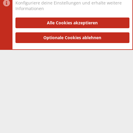
Konfiguriere deine Einstellungen und erhalte weitere
Informationen
Datenschutz-Einstellungen
PR Light
Deutsch [Du]
Nutzungsbedingungen
Alle Cookies akzeptieren
Datenschutzerklärung
Impressum
®
Community platform by XenForo
Optionale Cookies ablehnen
© 2010-2025 XenForo Ltd.
|
Style
and add-ons by ThemeHouse