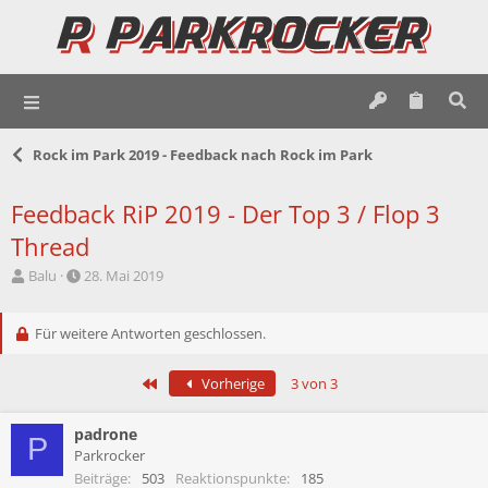
Rock im Park 2019 - Feedback nach Rock im Park
Feedback RiP 2019 - Der Top 3 / Flop 3
Thread
E
E
Balu
28. Mai 2019
r
r
s
s
t
Für weitere Antworten geschlossen.
t
e
e
l
l
Erste
Vorherige
3 von 3
l
l
e
t
r
a
padrone
P
m
Parkrocker
Beiträge
503
Reaktionspunkte
185