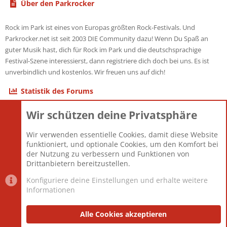
Über den Parkrocker
Rock im Park ist eines von Europas größten Rock-Festivals. Und
Parkrocker.net ist seit 2003 DIE Community dazu! Wenn Du Spaß an
guter Musik hast, dich für Rock im Park und die deutschsprachige
Festival-Szene interessierst, dann registriere dich doch bei uns. Es ist
unverbindlich und kostenlos. Wir freuen uns auf dich!
Statistik des Forums
Wir schützen deine Privatsphäre
Themen
22.121
Beiträge
825.692
Wir verwenden essentielle Cookies, damit diese Website
Mitglieder
12.427
funktioniert, und optionale Cookies, um den Komfort bei
Neuestes Mitglied
Berlin
der Nutzung zu verbessern und Funktionen von
Drittanbietern bereitzustellen.
Konfiguriere deine Einstellungen und erhalte weitere
Informationen
Datenschutz-Einstellungen
PR Light
Deutsch [Du]
Nutzungsbedingungen
Alle Cookies akzeptieren
Datenschutzerklärung
Impressum