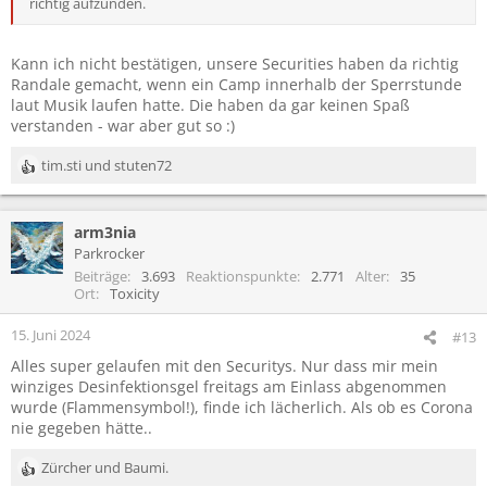
richtig aufzünden.
Kann ich nicht bestätigen, unsere Securities haben da richtig
Randale gemacht, wenn ein Camp innerhalb der Sperrstunde
laut Musik laufen hatte. Die haben da gar keinen Spaß
verstanden - war aber gut so :)
tim.sti
und
stuten72
R
e
a
arm3nia
k
t
Parkrocker
i
Beiträge
3.693
Reaktionspunkte
2.771
Alter
35
o
Ort
Toxicity
n
e
15. Juni 2024
#13
n
Alles super gelaufen mit den Securitys. Nur dass mir mein
:
winziges Desinfektionsgel freitags am Einlass abgenommen
wurde (Flammensymbol!), finde ich lächerlich. Als ob es Corona
nie gegeben hätte..
Zürcher
und
Baumi.
R