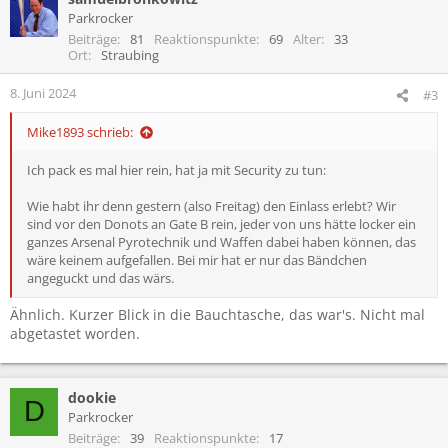
t
Parkrocker
i
Beiträge
81
Reaktionspunkte
69
Alter
33
o
Ort
Straubing
n
e
8. Juni 2024
#3
n
:
Mike1893 schrieb:
Ich pack es mal hier rein, hat ja mit Security zu tun:
Wie habt ihr denn gestern (also Freitag) den Einlass erlebt? Wir
sind vor den Donots an Gate B rein, jeder von uns hätte locker ein
ganzes Arsenal Pyrotechnik und Waffen dabei haben können, das
wäre keinem aufgefallen. Bei mir hat er nur das Bändchen
angeguckt und das wärs.
Ähnlich. Kurzer Blick in die Bauchtasche, das war's. Nicht mal
abgetastet worden.
dookie
D
Parkrocker
Beiträge
39
Reaktionspunkte
17