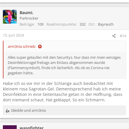
e
a
Baumi.
k
t
Parkrocker
i
Beiträge
109
Reaktionspunkte
332
Ort
Bayreuth
o
n
15. Juni 2024
#14
e
n
arm3nia schrieb:
:
Alles super gelaufen mit den Securitys. Nur dass mir mein winziges
Desinfektionsgel freitags am Einlass abgenommen wurde
(Flammensymbol!), finde ich lächerlich. Als ob es Corona nie
gegeben hätte..
Habe ich so vor mir in der Schlange auch beobachtet mit
kleinem rosa Sagrotan-Gel. Dementsprechend hab ich meine
Desinfektion in eine Seitentasche getan in der Hoffnung, dass
dort niemand schaut. Hat geklappt. So ein Schmarrn.
Gledde
und
arm3nia
R
e
a
waspfighter
k