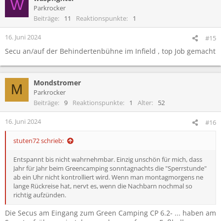
W
t
Parkrocker
i
Beiträge
11
Reaktionspunkte
1
o
n
16. Juni 2024
#15
e
Secu an/auf der Behindertenbühne im Infield , top Job gemacht
n
:
Mondstromer
M
Parkrocker
Beiträge
9
Reaktionspunkte
1
Alter
52
16. Juni 2024
#16
stuten72 schrieb:
Entspannt bis nicht wahrnehmbar. Einzig unschön für mich, dass
Jahr für Jahr beim Greencamping sonntagnachts die "Sperrstunde"
ab ein Uhr nicht kontrolliert wird. Wenn man montagmorgens ne
lange Rückreise hat, nervt es, wenn die Nachbarn nochmal so
richtig aufzünden.
Die Secus am Eingang zum Green Camping CP 6.2- ... haben am