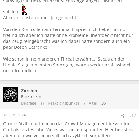
Samstagfrüh um viertel vor sechs angefangen Fußball zu
spielen
Aber ansonsten super Job gemacht
Von den Kontrollen am Terminal B sprech ich lieber nicht...
freundlich aber ich hätte ohne Probleme unentdeckt nicht nur
das Zeug reingebracht was ich dabei hatte sondern auch ein
paar Dosen Getränke
Wie schon in nem anderen Threat erwähnt... Secus an der
Utopia Stage am ersten Sperrgang waren weder professionell
noch freundlich
Zürcher
Parkrocker
Beiträge
17
Reaktionspunkte
7
Alter
36
18. Juni 2024
#17
Grundsätzlich hatte man das Crowd-Management besser im
Griff als letztes Jahr. Vieles war viel entspannter. Hier heisst es
aber nach wie vor man soll sich azyklisch verhalten.