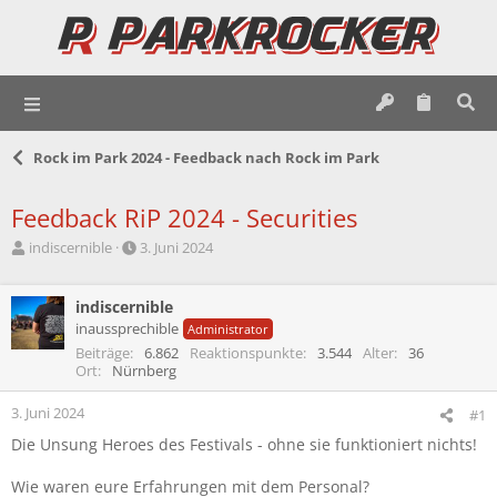
Rock im Park 2024 - Feedback nach Rock im Park
Feedback RiP 2024 - Securities
E
E
indiscernible
3. Juni 2024
r
r
s
s
t
indiscernible
t
e
e
inaussprechible
Administrator
l
l
Beiträge
6.862
Reaktionspunkte
3.544
Alter
36
l
l
Ort
Nürnberg
e
t
r
a
3. Juni 2024
#1
m
Die Unsung Heroes des Festivals - ohne sie funktioniert nichts!
Wie waren eure Erfahrungen mit dem Personal?