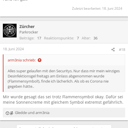
Zuletzt bearbeitet:
18. Juni 2024
Zürcher
Parkrocker
Beiträge
17
Reaktionspunkte
7
Alter
36
18. Juni 2024
#18
arm3nia schrieb:
Alles super gelaufen mit den Securitys. Nur dass mir mein winziges
Desinfektionsgel freitags am Einlass abgenommen wurde
(Flammensymbol!), finde ich lächerlich. Als ob es Corona nie
gegeben hätte..
Mir wurde gesagt das sei trotz Flammensymbol okay. Dafür sei
meine Sonnencreme mit gleichem Symbol extremst gefährlich.
Gledde
und
arm3nia
R
e
a