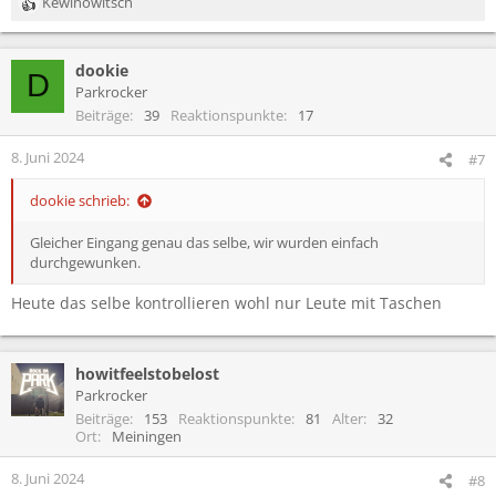
Kewinowitsch
R
e
a
dookie
k
D
t
Parkrocker
i
Beiträge
39
Reaktionspunkte
17
o
n
8. Juni 2024
#7
e
n
dookie schrieb:
:
Gleicher Eingang genau das selbe, wir wurden einfach
durchgewunken.
Heute das selbe kontrollieren wohl nur Leute mit Taschen
howitfeelstobelost
Parkrocker
Beiträge
153
Reaktionspunkte
81
Alter
32
Ort
Meiningen
8. Juni 2024
#8