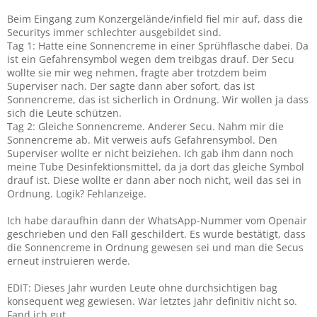
Beim Eingang zum Konzergelände/infield fiel mir auf, dass die
Securitys immer schlechter ausgebildet sind.
Tag 1: Hatte eine Sonnencreme in einer Sprühflasche dabei. Da
ist ein Gefahrensymbol wegen dem treibgas drauf. Der Secu
wollte sie mir weg nehmen, fragte aber trotzdem beim
Superviser nach. Der sagte dann aber sofort, das ist
Sonnencreme, das ist sicherlich in Ordnung. Wir wollen ja dass
sich die Leute schützen.
Tag 2: Gleiche Sonnencreme. Anderer Secu. Nahm mir die
Sonnencreme ab. Mit verweis aufs Gefahrensymbol. Den
Superviser wollte er nicht beiziehen. Ich gab ihm dann noch
meine Tube Desinfektionsmittel, da ja dort das gleiche Symbol
drauf ist. Diese wollte er dann aber noch nicht, weil das sei in
Ordnung. Logik? Fehlanzeige.
Ich habe daraufhin dann der WhatsApp-Nummer vom Openair
geschrieben und den Fall geschildert. Es wurde bestätigt, dass
die Sonnencreme in Ordnung gewesen sei und man die Secus
erneut instruieren werde.
EDIT: Dieses Jahr wurden Leute ohne durchsichtigen bag
konsequent weg gewiesen. War letztes jahr definitiv nicht so.
Fand ich gut.