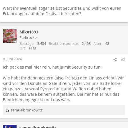
Wart ihr eventuell sogar selbst Securities und wollt von euren
Erfahrungen auf dem Festival berichten?
Mike1893
Parkrocker
Beiträge
3.484
Reaktionspunkte
2.458
Alter
48
Ort
FFM
8. Juni 2024
#2
Ich pack es mal hier rein, hat ja mit Security zu tun:
Wie habt ihr denn gestern (also Freitag) den Einlass erlebt? Wir
sind vor den Donots an Gate B rein, jeder von uns hätte locker
ein ganzes Arsenal Pyrotechnik und Waffen dabei haben
können, das wäre keinem aufgefallen. Bei mir hat er nur das
Bändchen angeguckt und das wärs.
samuelbronkowitz
R
e
a
samuelbronkowitz
k